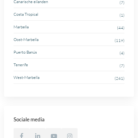
Canarische eilanden
(7)
Costa Tropical
(1)
Marbella
(44)
Oost-Marbella
(119)
Puerto Banús
(4)
Tenerife
(7)
West-Marbella
(241)
Sociale media