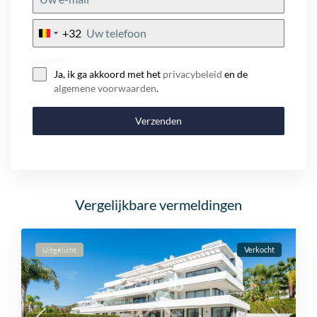
+32
Belgium
+32
Consent
Ja, ik ga akkoord met het
privacybeleid
en de
algemene voorwaarden
.
Verzenden
Vergelijkbare vermeldingen
Uitgelicht
Verkocht