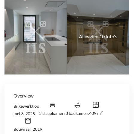
Alles zien 10 foto's
Overview
Bijgewerkt op
2
3 slaapkamers
3 badkamers
409 m
mei 8, 2025
Bouwjaar:2019