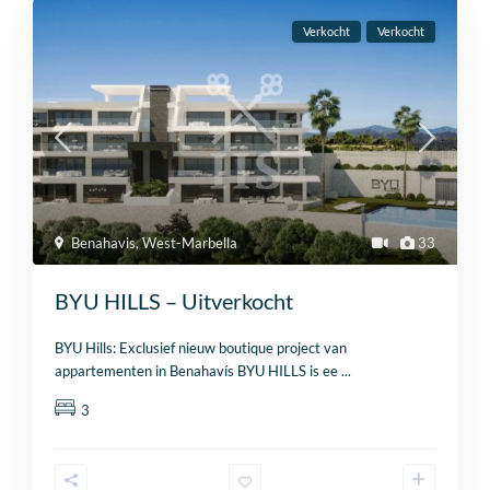
Verkocht
Verkocht
Benahavis
,
West-Marbella
33
BYU HILLS – Uitverkocht
BYU Hills: Exclusief nieuw boutique project van
appartementen in Benahavís BYU HILLS is ee
...
3