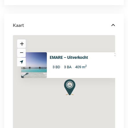
Kaart
EMARE – Uitverkocht
2
3 BD
3 BA
409 m