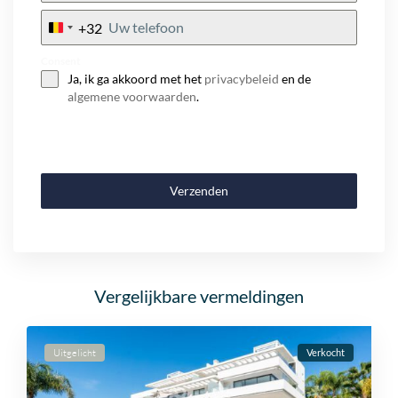
+32
Belgium
+32
Consent
Ja, ik ga akkoord met het
privacybeleid
en de
algemene voorwaarden
.
Verzenden
Vergelijkbare vermeldingen
Uitgelicht
Verkocht