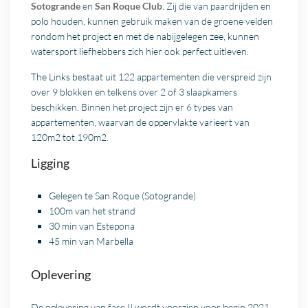
Sotogrande
en
San Roque Club
. Zij die van paardrijden en
polo houden, kunnen gebruik maken van de groene velden
rondom het project en met de nabijgelegen zee, kunnen
watersport liefhebbers zich hier ook perfect uitleven.
The Links bestaat uit 122 appartementen die verspreid zijn
over 9 blokken en telkens over 2 of 3 slaapkamers
beschikken. Binnen het project zijn er 6 types van
appartementen, waarvan de oppervlakte varieert van
120m2 tot 190m2.
Ligging
Gelegen te San Roque (
Sotogrande
)
100m van het strand
30 min van
Estepona
45 min van
Marbella
Oplevering
De oplevering van fase II wordt voorzien voor begin 2021.