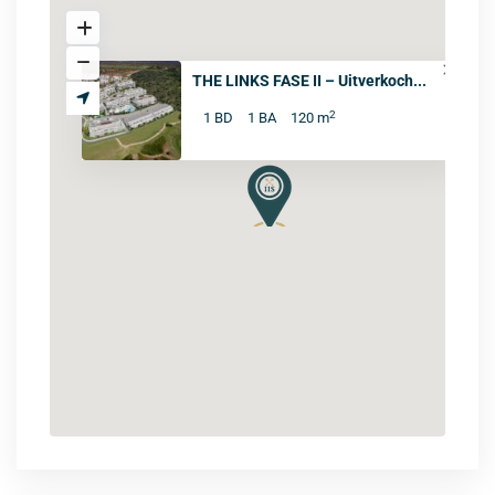
THE LINKS FASE II – Uitverkoch...
2
1 BD
1 BA
120 m