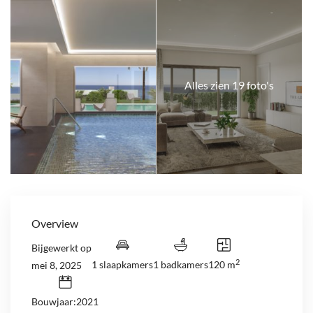
Alles zien 19 foto's
Overview
Bijgewerkt op
2
1 slaapkamers
1 badkamers
120 m
mei 8, 2025
Bouwjaar:2021