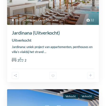
La cala de mijas
,
Oost-Marbella
32
Jardinana (Uitverkocht)
Uitverkocht
Jardinana: uniek project van appartementen, penthouses en
villa’s vlakbij het strand
...
2
2
Verkocht
Verkocht