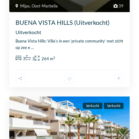
Mijas
,
Oost-Marbella
39
BUENA VISTA HILLS (Uitverkocht)
Uitverkocht
Buena Vista Hills: Villa’s in een ‘private community’ met zicht
op zee e
...
2
3
3
264 m
Verkocht
Verkocht