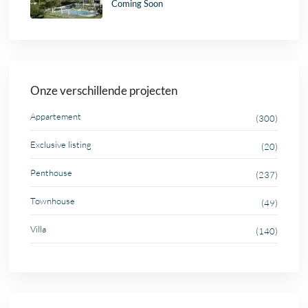
Coming Soon
Onze verschillende projecten
Appartement
(300)
Exclusive listing
(20)
Penthouse
(237)
Townhouse
(49)
Villa
(140)