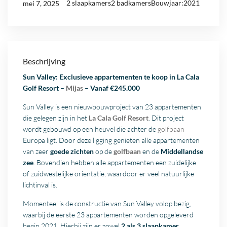
2 slaapkamers
2 badkamers
Bouwjaar:2021
mei 7, 2025
Beschrijving
Sun Valley: Exclusieve appartementen te koop in La Cala
Golf Resort –
Mijas
– Vanaf €245.000
Sun Valley is een nieuwbouwproject van 23 appartementen
die gelegen zijn in het
La Cala Golf Resort
. Dit project
wordt gebouwd op een heuvel die achter de
golfbaan
Europa ligt. Door deze ligging genieten alle appartementen
van zeer
goede zichten
op de
golfbaan
en de
Middellandse
zee
. Bovendien hebben alle appartementen een zuidelijke
of zuidwestelijke oriëntatie, waardoor er veel natuurlijke
lichtinval is.
Momenteel is de constructie van Sun Valley volop bezig,
waarbij de eerste 23 appartementen worden opgeleverd
begin 2021. Hierbij zijn er zowel
2 als 3 slaapkamer