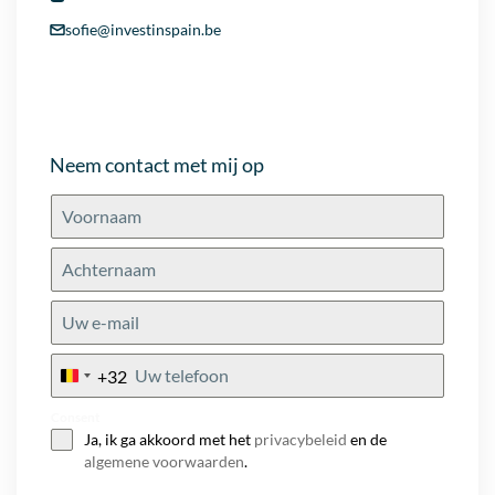
sofie@investinspain.be
Neem contact met mij op
+32
Belgium
+32
Consent
Ja, ik ga akkoord met het
privacybeleid
en de
algemene voorwaarden
.