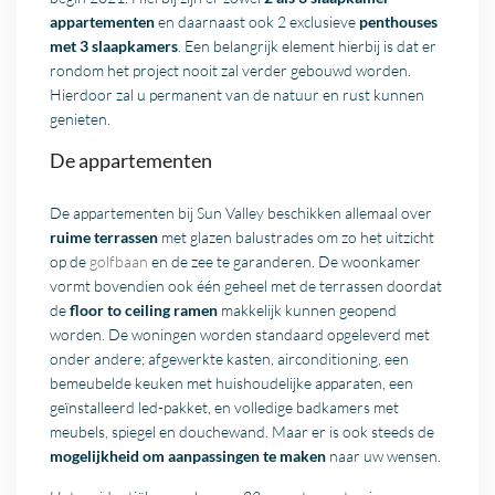
appartementen
en daarnaast ook 2 exclusieve
penthouses
met 3 slaapkamers
. Een belangrijk element hierbij is dat er
rondom het project nooit zal verder gebouwd worden.
Hierdoor zal u permanent van de natuur en rust kunnen
genieten.
De appartementen
De appartementen bij Sun Valley beschikken allemaal over
ruime terrassen
met glazen balustrades om zo het uitzicht
op de
golfbaan
en de zee te garanderen. De woonkamer
vormt bovendien ook één geheel met de terrassen doordat
de
floor to ceiling ramen
makkelijk kunnen geopend
worden. De woningen worden standaard opgeleverd met
onder andere; afgewerkte kasten, airconditioning, een
bemeubelde keuken met huishoudelijke apparaten, een
geïnstalleerd led-pakket, en volledige badkamers met
meubels, spiegel en douchewand. Maar er is ook steeds de
mogelijkheid om aanpassingen te maken
naar uw wensen.