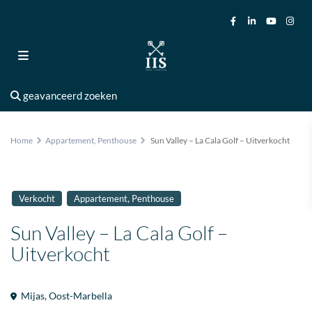
geavanceerd zoeken
Home
Appartement
,
Penthouse
Sun Valley – La Cala Golf – Uitverkocht
,
Verkocht
Appartement
Penthouse
Sun Valley – La Cala Golf –
Uitverkocht
Mijas
,
Oost-Marbella