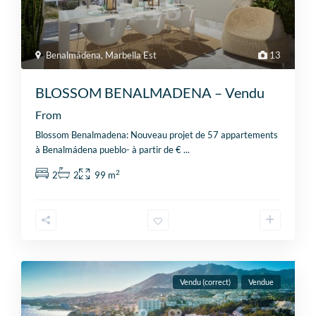
Benalmádena
,
Marbella Est
13
BLOSSOM BENALMADENA – Vendu
From
Blossom Benalmadena: Nouveau projet de 57 appartements
à Benalmádena pueblo- à partir de €
...
2
2
2
99 m
Vendu (correct)
Vendue