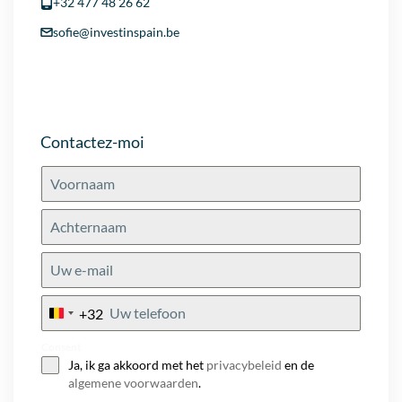
+32 477 48 26 62
sofie@investinspain.be
Contactez-moi
+32
Belgium
+32
Consent
Ja, ik ga akkoord met het
privacybeleid
en de
algemene voorwaarden
.