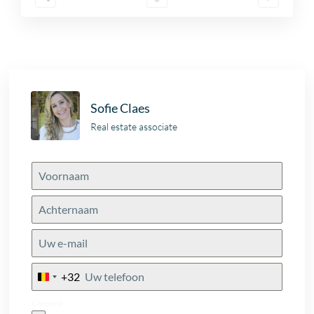
Sofie Claes
Real estate associate
+32
Belgium
+32
Consent