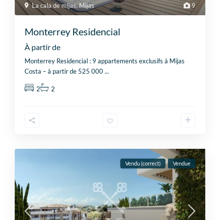
La cala de mijas
,
Mijas
9
Monterrey Residencial
À partir de
Monterrey Residencial : 9 appartements exclusifs à Mijas
Costa – à partir de 525 000
...
2
2
Vendu (correct)
Vendue