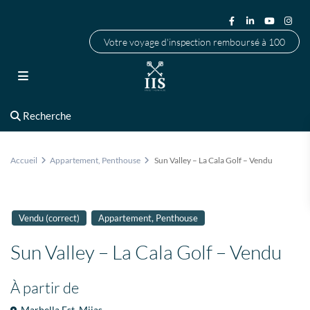
Votre voyage d'inspection remboursé à 100
Recherche
Accueil
Appartement
,
Penthouse
Sun Valley – La Cala Golf – Vendu
,
Vendu (correct)
Appartement
Penthouse
Sun Valley – La Cala Golf – Vendu
À partir de
Marbella Est
,
Mijas