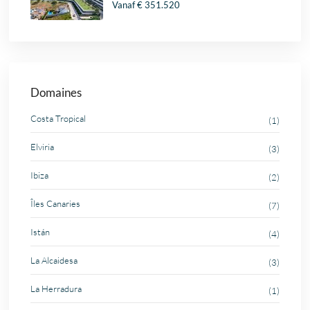
Vanaf
€ 351.520
Domaines
Costa Tropical
(1)
Elviria
(3)
Ibiza
(2)
Îles Canaries
(7)
Istán
(4)
La Alcaidesa
(3)
La Herradura
(1)