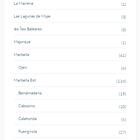
La Mairena
(1)
Las Lagunas de Mijas
(3)
les Îles Baléares
(3)
Majorque
(1)
Marbella
(41)
Ojen
(8)
Marbella Est
(118)
Benalmádena
(15)
Cabopino
(10)
Calahonda
(6)
Fuengirola
(27)