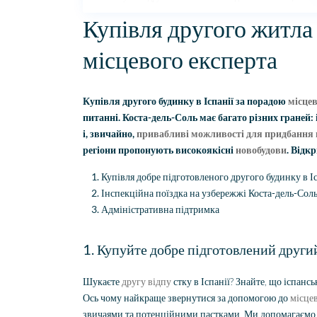
Купівля другого житла 
місцевого експерта
Купівля другого будинку в Іспанії за порадою
місцев
питанні. Коста-дель-Соль має багато різних граней:
і, звичайно,
привабливі можливості для придбання 
регіони пропонують високоякісні
новобудови
. Відк
Купівля добре підготовленого другого будинку в Іс
Інспекційна поїздка на узбережжі Коста-дель-Сол
Адміністративна підтримка
1. Купуйте добре підготовлений другий
Шукаєте
другу відпу
стку в Іспанії? Знайте, що іспан
Ось чому найкраще звернутися за допомогою до
місце
звичаями та потенційними пастками. Ми допомагаємо 