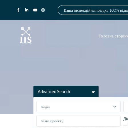
Ваша інспекційна поїздка 100% від
Головна сторін
Advanced Search
Regio
Ді
Home
Купівля другого житла в Іспанії з допомогою місцевого 