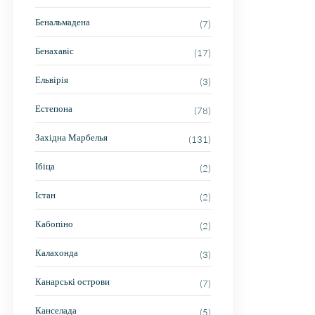
Бенальмадена
(7)
Бенахавіс
(17)
Ельвірія
(3)
Естепона
(78)
Західна Марбелья
(131)
Ібіца
(2)
Істан
(2)
Кабопіно
(2)
Калахонда
(3)
Канарські острови
(7)
Канселада
(5)