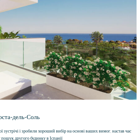
adviseren, dit is zoals 
klant behandeld wilt
worden.
Коста-дель-Соль
ої зустрічі і зробили хороший вибір на основі ваших вимог, настав час
с пошук другого будинку в Іспанії