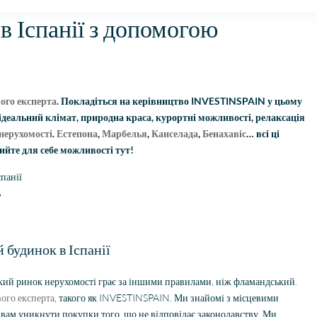
в Іспанії з допомогою
ого експерта
. Покладіться на керівництво INVESTINSPAIN у цьому
 ідеальний клімат, природна краса, курортні можливості, релаксація
нерухомості
.
Естепона
,
Марбелья
,
Канселада
,
Бенахавіс
… всі ці
рийте для себе можливості тут!
панії
ь
 будинок в Іспанії
ський ринок нерухомості грає за іншими правилами, ніж фламандський.
вого експерта
, такого як INVESTINSPAIN. Ми знайомі з місцевими
вам уникнути покупки того, що не відповідає законодавству. Ми