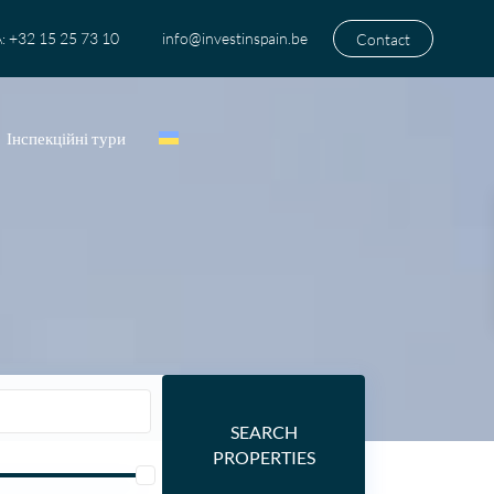
+32 15 25 73 10
info@investinspain.be
Contact
:
Інспекційні тури