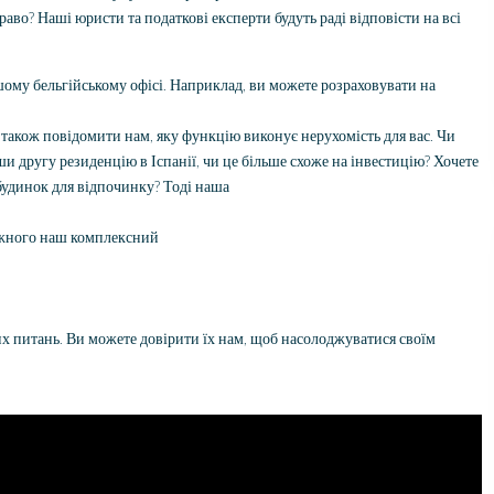
во? Наші юристи та податкові експерти будуть раді відповісти на всі
шому бельгійському офісі. Наприклад, ви можете розраховувати на
те також повідомити нам, яку функцію виконує нерухомість для вас. Чи
ши другу резиденцію в Іспанії, чи це більше схоже на інвестицію? Хочете
 будинок для відпочинку? Тоді наша
кожного наш комплексний
х питань. Ви можете довірити їх нам, щоб насолоджуватися своїм