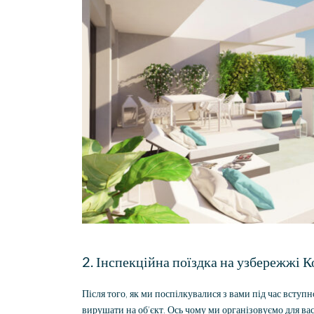
2. Інспекційна поїздка на узбережжі 
Після того, як ми поспілкувалися з вами під час вступн
вирушати на об’єкт. Ось чому ми організовуємо для ва