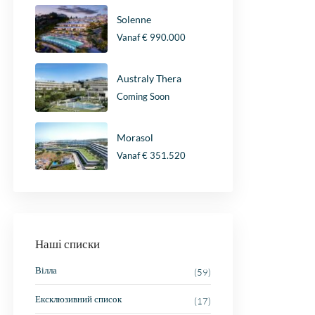
Solenne
Vanaf
€ 990.000
Australy Thera
Coming Soon
Morasol
Vanaf
€ 351.520
Наші списки
Вілла
(59)
Ексклюзивний список
(17)