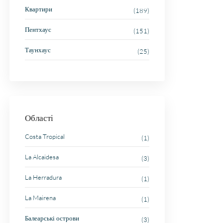
Квартири
(189)
Пентхаус
(151)
Таунхаус
(25)
Області
Costa Tropical
(1)
La Alcaidesa
(3)
La Herradura
(1)
La Mairena
(1)
Балеарські острови
(3)