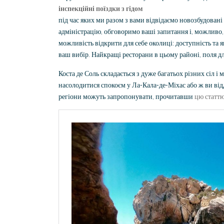
інспекційні поїздки з гідом
під час яких ми разом з вами відвідаємо новозбудовані
адміністрацію, обговоримо ваші запитання і, можливо,
можливість відкрити для себе околиці: доступність та 
ваш вибір. Найкращі ресторани в цьому районі, поля дл
Коста де Соль складається з дуже багатьох різних сіл і 
насолодитися спокоєм у Ла-Кала-де-Міхас або ж ви від
регіони можуть запропонувати, прочитавши
цю статт