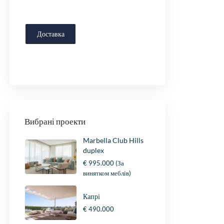
Доставка
Вибрані проекти
Marbella Club Hills
duplex
€ 995.000
(За
винятком меблів)
Капрі
€ 490.000