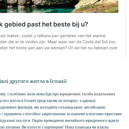
влі другого житла в Іспанії
ому, і особливо, коли мова йде про
юридичних та/або податкових
угого житла в Іспанії представляє не нотаріус, а адвокат.
аткових фахівців, які володіють голландською, англійською,
es
) працюють з постійно закріпленими за нашими клієнтами юристами
відуальні послуги. Окрім проведення звичайного юридичного аудиту
кові питання. Ви купуєте з партнером? Нова іспанська чи власна