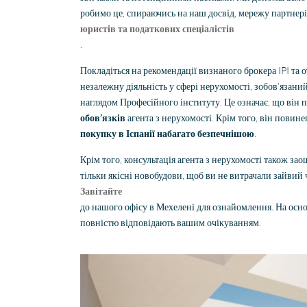
робимо це, спираючись на наш досвід, мережу партнер
юристів та податкових спеціалістів
.
Покладіться на рекомендації визнаного брокера IPI та 
незалежну діяльність у сфері нерухомості, зобов’язани
наглядом Професійного інституту. Це означає, що він
обов’язків
агента з нерухомості. Крім того, він повин
покупку в Іспанії набагато безпечнішою
.
Крім того, консультація агента з нерухомості також за
тільки якісні новобудови, щоб ви не витрачали зайвий
Завітайте
до нашого офісу в Мехелені для ознайомлення. На осно
повністю відповідають вашим очікуванням.