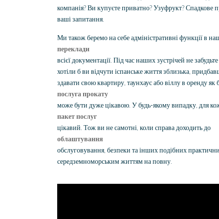
компанія? Ви купуєте приватно? Узуфрукт? Спадкове пра
ваші запитання.
Ми також беремо на себе адміністративні функції в на
переклади
всієї документації. Під час наших зустрічей не забудь
хотіли б ви відчути іспанське життя зблизька, придбав
здавати свою квартиру, таунхаус або віллу в оренду як
послуга прокату
може бути дуже цікавою. У будь-якому випадку, для 
пакет послуг
цікавий. Тож ви не самотні, коли справа доходить до
облаштування
обслуговування, безпеки та інших подібних практични
середземноморським життям на повну.