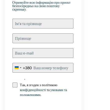
je als
Отримуйте всю інформацію про проєкт
безпосередньо на свою поштову
скриньку.
+380
Ukraine
+380
Consent
*
Так, я згоден з політикою
конфіденційності
та
умовами та
положеннями
.