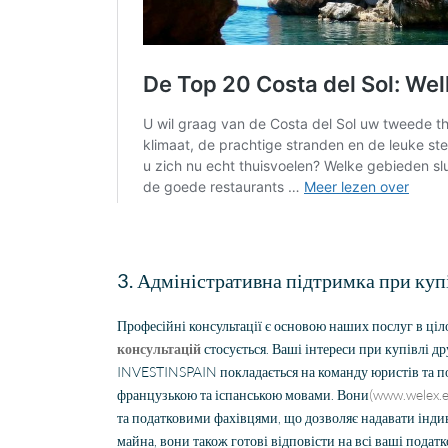
3. Адміністративна підтримка при купі
Професійні консультації є основою наших послуг в ціл
консультацій
стосується. Ваші інтереси при купівлі др
INVESTINSPAIN покладається на команду юристів та под
французькою та іспанською мовами. Вони
(www.welex.
та податковими фахівцями, що дозволяє надавати інди
майна, вони також готові відповісти на всі ваші подат