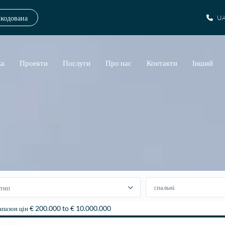
шкодована
UA
ка
Проекти
Послуги
Про нас
Контакти
Інший
тип
€ 200.000 to € 10.000.000
апазон цін
експерта