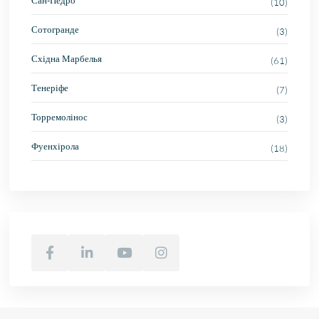
Сан-Педро
(10)
Сотогранде
(3)
Східна Марбелья
(61)
Тенеріфе
(7)
Торремолінос
(3)
Фуенхірола
(18)