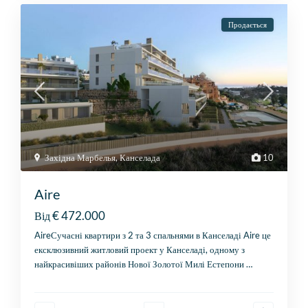
Продається
Західна Марбелья
,
Канселада
10
Aire
€ 472.000
Від
AireСучасні квартири з 2 та 3 спальнями в Канселаді Aire це
ексклюзивний житловий проект у Канселаді, одному з
найкрасивіших районів Нової Золотої Милі Естепони
…