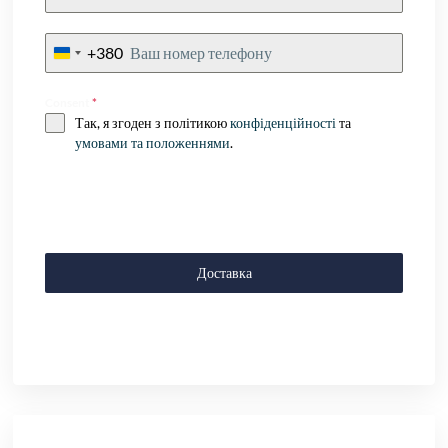
+380
Ukraine
+380
Consent
*
Так, я згоден з політикою
конфіденційності
та
умовами та положеннями
.
Доставка