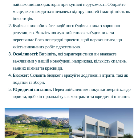
найважливіших факторів при купівлі нерухомості. Обирайте
місце, яке знаходиться недалеко від зручностей і має цінність як
інвестиція.
Будівельник
:
обирайте надійного будівельника з хорошою
репутацією. Вивчіть послужний список забудовника та
перегляньте його попередні проекти, щоб переконатися, що
якість виконаних робіт є достатньою.
Особливості:
Вирішіть, які характеристики ви вважаєте
важливими у вашій новобудові, наприклад, кількість спалень,
ванних кімнат та краєвиди.
Бюджет:
Складіть бюджет і врахуйте додаткові витрати, такі як
податки та збори.
Юридичні питання:
Перед здійсненням покупки зверніться до
юриста, щоб він проаналізував контракти та юридичні питання.