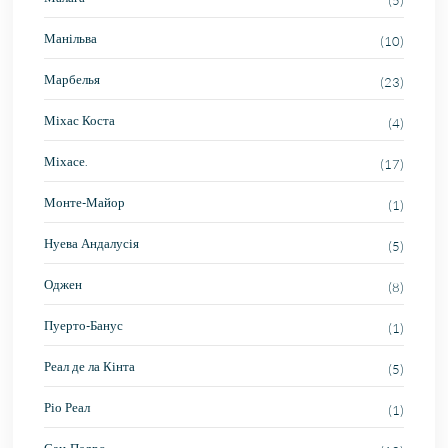
(5)
Манільва
(10)
Марбелья
(23)
Міхас Коста
(4)
Міхасе.
(17)
Монте-Майор
(1)
Нуева Андалусія
(5)
Оджен
(8)
Пуерто-Банус
(1)
Реал де ла Кінта
(5)
Ріо Реал
(1)