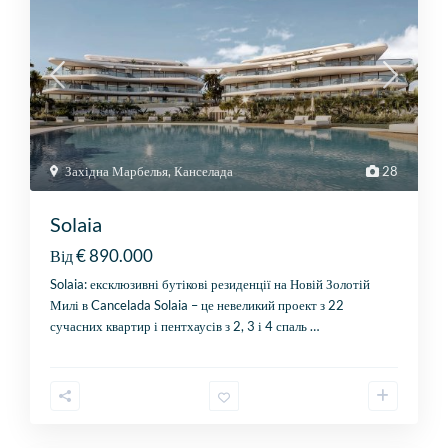
Західна Марбелья
,
Канселада
28
Solaia
€ 890.000
Від
Solaia: ексклюзивні бутікові резиденції на Новій Золотій
Милі в Cancelada Solaia – це невеликий проект з 22
сучасних квартир і пентхаусів з 2, 3 і 4 спаль
…