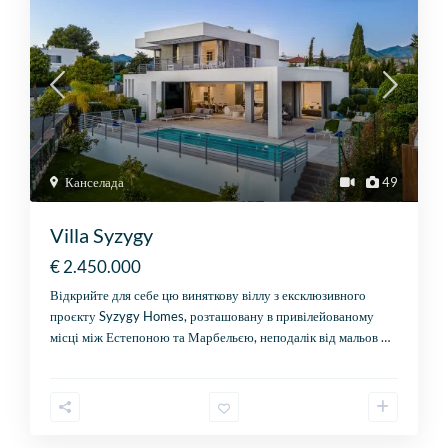
Канселада
49
Villa Syzygy
€ 2.450.000
Відкрийте для себе цю виняткову віллу з ексклюзивного
проєкту Syzygy Homes, розташовану в привілейованому
місці між Естепоною та Марбельєю, неподалік від мальов
…