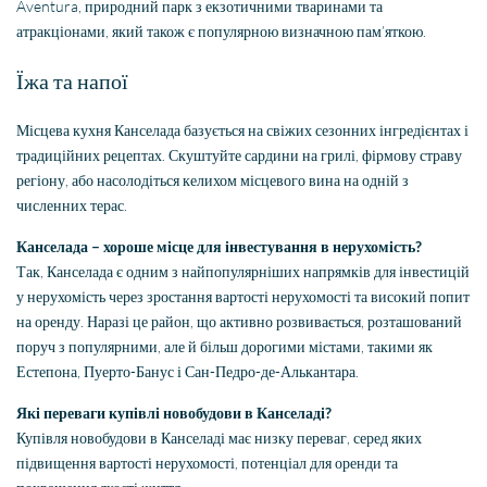
Aventura, природний парк з екзотичними тваринами та
атракціонами, який також є популярною визначною пам’яткою.
Їжа та напої
Місцева кухня Канселада базується на свіжих сезонних інгредієнтах і
традиційних рецептах. Скуштуйте сардини на грилі, фірмову страву
регіону, або насолодіться келихом місцевого вина на одній з
численних терас.
Канселада – хороше місце для інвестування в нерухомість?
Так, Канселада є одним з найпопулярніших напрямків для інвестицій
у нерухомість через зростання вартості нерухомості та високий попит
на оренду. Наразі це район, що активно розвивається, розташований
поруч з популярними, але й більш дорогими містами, такими як
Естепона, Пуерто-Банус і Сан-Педро-де-Алькантара.
Які переваги купівлі новобудови в Канселаді?
Купівля новобудови в Канселаді має низку переваг, серед яких
підвищення вартості нерухомості, потенціал для оренди та