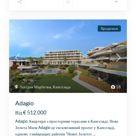
Продається
Західна Марбелья
,
Канселада
18
Adagio
€ 512.000
Від
Adagio: Квартири з просторими терасами в Канселаді, Нова
Золота Миля Adagio це ексклюзивний проект у Канселаді,
одному з найкращих районів “Нової Золотої
…