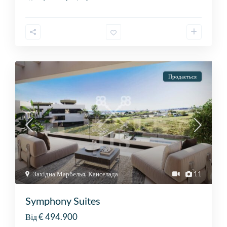
Продається
Західна Марбелья
,
Канселада
11
Symphony Suites
€ 494.900
Від