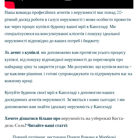
Наша команда професійних агентів з нерухомості має понад 20-
річний досвід роботи в галузі нерухомості і може особисто провести
вас через процес купівлі будинку вашої мрії в Канселаді. Ми
спеціалізуємося на консультуванні клієнтів і пошуку ідеальної
нерухомості відповідно до ваших потреб і бюджету.
Як
агент з купівлі
, ми допоможемо вам протягом усього процесу
купівлі, від пошуку відповідної нерухомості до переговорів про
найкращу ціну та закриття угоди. Ми розуміємо, що купівля житла –
це важливе рішення, і готові супроводжувати та підтримувати вас на
кожному кроці.
Купуйте будинок своєї мрії в Канселаді з допомогою наших
досвідчених агентів нерухомості. Зв’яжіться з нами сьогодні, і ми
допоможемо вам знайти ідеальну нерухомість у Канселаді.
Хочете дізнатися більше про
нерухомість на узбережжі Коста-
дель-Соль
? Читайте наші статті:
Повний путівник: ресторани Пуенте Романо в Марбельї