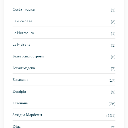
Costa Tropical
(1)
La Alcaidesa
(3)
La Herradura
(1)
La Mairena
(1)
Балеарські острови
(3)
Бенальмадена
(7)
Бенахавіс
(17)
Ельвірія
(3)
Естепона
(78)
Західна Марбелья
(131)
Ібіца
(2)