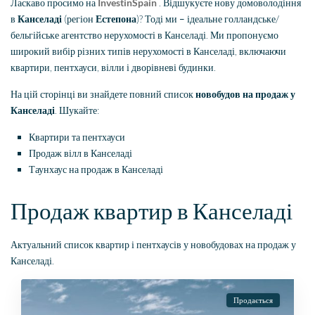
Ласкаво просимо на
InvestinSpain
. Відшукуєте нову домоволодіння
в
Канселаді
(регіон
Естепона
)? Тоді ми – ідеальне голландське/
бельгійське агентство нерухомості в Канселаді. Ми пропонуємо
широкий вибір різних типів нерухомості в Канселаді, включаючи
квартири, пентхауси, вілли і дворівневі будинки.
На цій сторінці ви знайдете повний список
новобудов на продаж у
Канселаді
. Шукайте:
Квартири та пентхауси
Продаж вілл в Канселаді
Таунхаус на продаж в Канселаді
Продаж квартир в Канселаді
Актуальний список квартир і пентхаусів у новобудовах на продаж у
Канселаді.
Продається