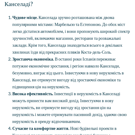
Канселаді?
Чудове місце.
Канселада зручно розташована між двома
популярними містами: Марбельєю та Естепоною. До обох міст
легко дістатися автомобілем, і вони пропонують широкий спектр
зручностей, включаючи магазини, ресторани та розважальні
заклади. Крім того, Канселада знаходиться всього в декількох
хвилинах їзди від прекрасних пляжів Коста-дель-Соль.
Зростаюча економіка.
В останні роки Іспанія переживає
потужне економічне зростання, і регіон навколо Канселади,
безумовно, виграє від цього. Інвестуючи в нову нерухомість в
Канселаді, ви отримуєте вигоду від зростаючої економіки та
підвищення цін на нерухомість.
Висока ефективність.
Інвестиції в нерухомість в Канселаді
можуть принести вам високий дохід. Інвестуючи в нову
нерухомість, ви отримуєте вигоду від зростання цін на
нерухомість і можете отримувати пасивний дохід, здаючи свою
нерухомість в оренду відпочиваючим.
Сучасне та комфортне життя.
Нові будівельні проекти в