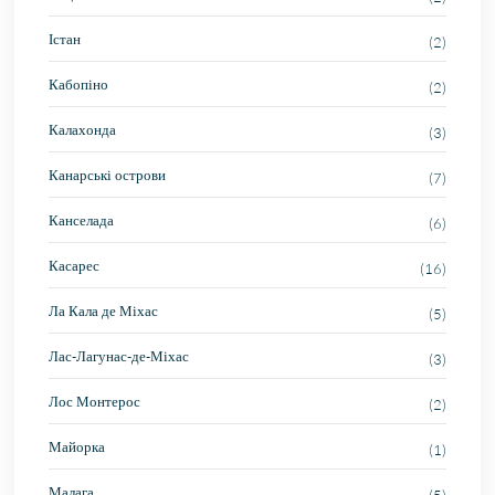
Істан
(2)
Кабопіно
(2)
Калахонда
(3)
Канарські острови
(7)
Канселада
(6)
Касарес
(16)
Ла Кала де Міхас
(5)
Лас-Лагунас-де-Міхас
(3)
Лос Монтерос
(2)
Майорка
(1)
Малага