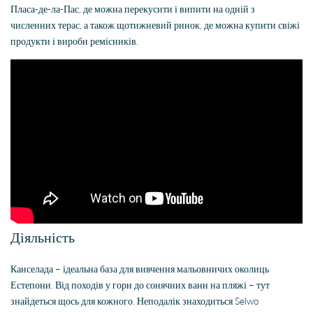
Пласа-де-ла-Пас, де можна перекусити і випити на одній з
численних терас, а також щотижневий ринок, де можна купити свіжі
продукти і вироби ремісників.
Діяльність
Канселада – ідеальна база для вивчення мальовничих околиць
Естепони. Від походів у гори до сонячних ванн на пляжі – тут
знайдеться щось для кожного. Неподалік знаходиться Selwo