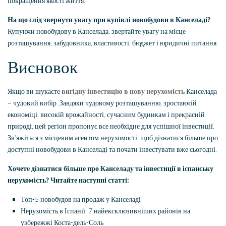
покращення якості життя.
На що слід звернути увагу при купівлі новобудови в Канселаді?
Купуючи новобудову в Канселада, звертайте увагу на місце
розташування, забудовника, властивості, бюджет і юридичні питання.
Висновок
Якщо ви шукаєте
вигідну інвестицію в нову нерухомість
Канселада
– чудовий вибір. Завдяки чудовому розташуванню, зростаючій
економіці, високій врожайності, сучасним будинкам і прекрасній
природі, цей регіон пропонує все необхідне для успішної інвестиції.
Зв’яжіться з місцевим агентом нерухомості, щоб дізнатися більше про
доступні новобудови в Канселаді та почати інвестувати вже сьогодні.
Хочете дізнатися більше про Канселаду та інвестиції в іспанську
нерухомість? Читайте наступні статті:
Топ-5 новобудов на продаж у Канселаді
Нерухомість в Іспанії: 7 найексклюзивніших районів на
узбережжі Коста-дель-Соль