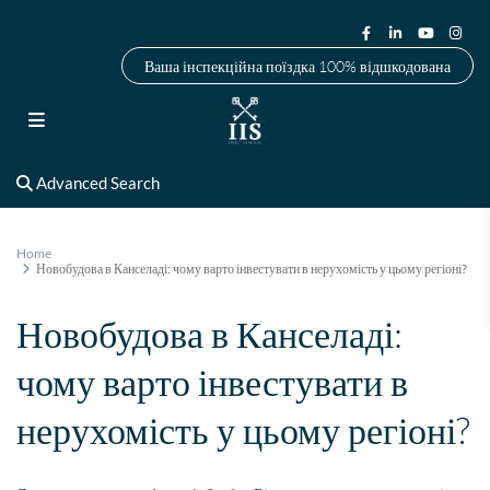
Ваша інспекційна поїздка 100% відшкодована
Advanced Search
Home
Новобудова в Канселаді: чому варто інвестувати в нерухомість у цьому регіоні?
Новобудова в Канселаді:
чому варто інвестувати в
нерухомість у цьому регіоні?