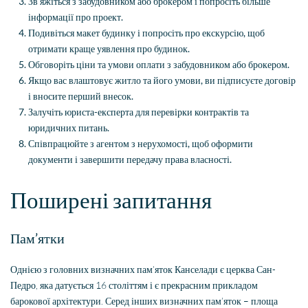
Зв’яжіться з забудовником або брокером і попросіть більше
інформації про проект.
Подивіться макет будинку і попросіть про екскурсію, щоб
отримати краще уявлення про будинок.
Обговоріть ціни та умови оплати з забудовником або брокером.
Якщо вас влаштовує житло та його умови, ви підписуєте договір
і вносите перший внесок.
Залучіть юриста-експерта для перевірки контрактів та
юридичних питань.
Співпрацюйте з агентом з нерухомості, щоб оформити
документи і завершити передачу права власності.
Поширені запитання
Пам’ятки
Однією з головних визначних пам’яток Канселади є церква Сан-
Педро, яка датується 16 століттям і є прекрасним прикладом
барокової архітектури. Серед інших визначних пам’яток – площа