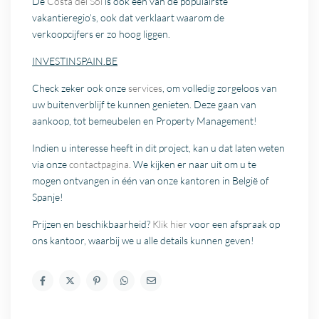
De
Costa del Sol
is ook een van de populairste
vakantieregio’s, ook dat verklaart waarom de
verkoopcijfers er zo hoog liggen.
INVESTINSPAIN.BE
Check zeker ook onze
services
, om volledig zorgeloos van
uw buitenverblijf te kunnen genieten. Deze gaan van
aankoop, tot bemeubelen en Property Management!
Indien u interesse heeft in dit project, kan u dat laten weten
via onze
contactpagina
. We kijken er naar uit om u te
mogen ontvangen in één van onze kantoren in België of
Spanje!
Prijzen en beschikbaarheid?
Klik hier
voor een afspraak op
ons kantoor, waarbij we u alle details kunnen geven!