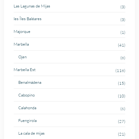
Las Lagunas de Mijas
(3)
les Îles Baléares
(3)
Majorque
(1)
Marbella
(41)
Ojen
(8)
Marbella Est
(118)
Benalmádena
(15)
Cabopino
(10)
Calahonda
(6)
Fuengirola
(27)
La cala de mijas
(21)