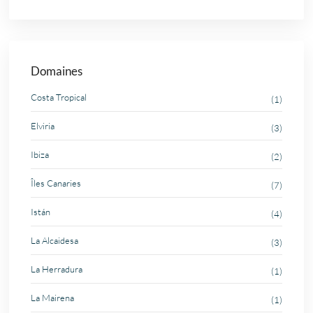
Domaines
Costa Tropical
(1)
Elviria
(3)
Ibiza
(2)
Îles Canaries
(7)
Istán
(4)
La Alcaidesa
(3)
La Herradura
(1)
La Mairena
(1)