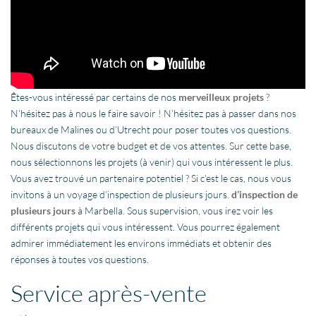
Êtes-vous intéressé par certains de nos
merveilleux projets
?
N’hésitez pas à nous le faire savoir ! N’hésitez pas à passer dans nos
bureaux de Malines ou d’Utrecht pour poser toutes vos questions.
Nous discutons de votre budget et de vos attentes. Sur cette base,
nous sélectionnons les projets (à venir) qui vous intéressent le plus.
Vous avez trouvé un partenaire potentiel ? Si c’est le cas, nous vous
invitons à un voyage d’inspection de plusieurs jours.
d’inspection de
plusieurs jours
à Marbella. Sous supervision, vous irez voir les
différents projets qui vous intéressent. Vous pourrez également
admirer immédiatement les environs immédiats et obtenir des
réponses à toutes vos questions.
Service après-vente