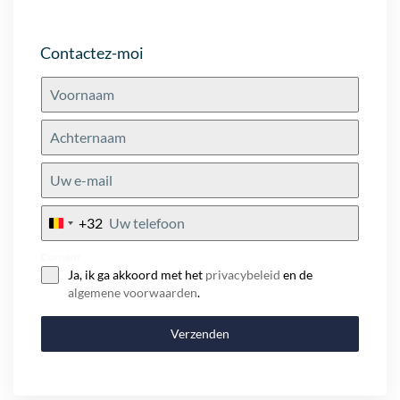
Contactez-moi
+32
Belgium
+32
Consent
Ja, ik ga akkoord met het
privacybeleid
en de
algemene voorwaarden
.
Verzenden