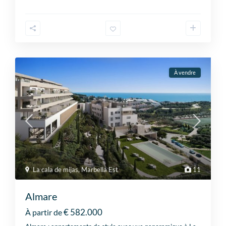
À vendre
La cala de mijas
,
Marbella Est
11
Almare
€ 582.000
À partir de