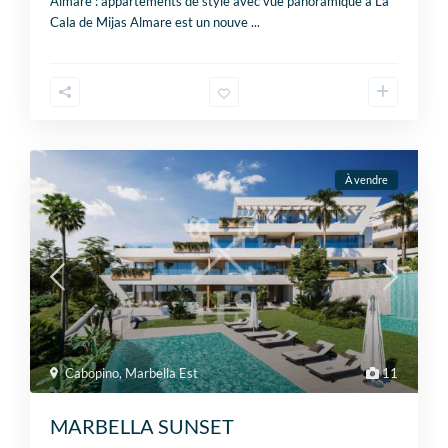
Almare : appartements de style avec vue panoramique à La
Cala de Mijas Almare est un nouve
...
À vendre
Cabopino
,
Marbella Est
11
MARBELLA SUNSET