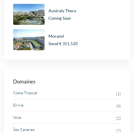
Australy Thera
Coming Soon
Morasol
Vanaf
€ 351.520
Domaines
Costa Tropical
(1)
Elviria
(3)
Ibiza
(2)
Îles Canaries
(7)