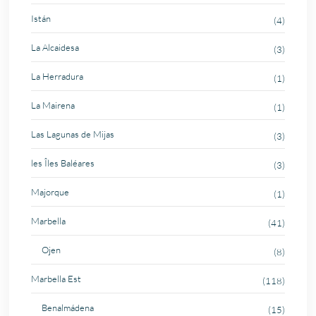
Istán
(4)
La Alcaidesa
(3)
La Herradura
(1)
La Mairena
(1)
Las Lagunas de Mijas
(3)
les Îles Baléares
(3)
Majorque
(1)
Marbella
(41)
Ojen
(8)
Marbella Est
(118)
Benalmádena
(15)