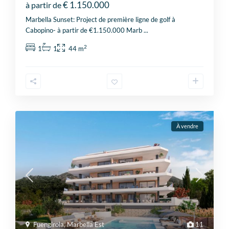
€ 1.150.000
à partir de
Marbella Sunset: Project de première ligne de golf à
Cabopino- à partir de €1.150.000 Marb
...
2
1
1
44 m
À vendre
Fuengirola
,
Marbella Est
11