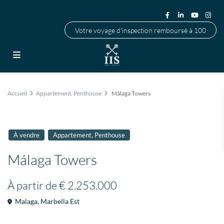
Votre voyage d'inspection remboursé à 100
Accueil
Appartement
,
Penthouse
Málaga Towers
,
À vendre
Appartement
Penthouse
Málaga Towers
À partir de
€ 2.253.000
Malaga
,
Marbella Est