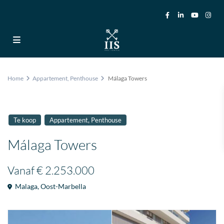
Home
Appartement
,
Penthouse
Málaga Towers
,
Te koop
Appartement
Penthouse
Málaga Towers
Vanaf
€ 2.253.000
Malaga
,
Oost-Marbella