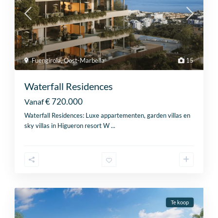
Cl
Fuengirola
,
Oost-Marbella
15
th
Prices & Availability
mo
Waterfall Residences
Projectinformatie direct in uw inbox!
€ 720.000
Vanaf
Waterfall Residences: Luxe appartementen, garden villas en
sky villas in Higueron resort W
...
+32
B
e
l
g
Te koop
Consent
*
i
Ja, ik ga akkoord met het
privacybeleid
en de
algemene
u