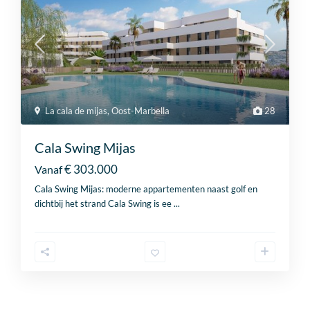
voorwaarden
.
m
+
Verzenden
3
2
La cala de mijas
,
Oost-Marbella
28
Cala Swing Mijas
€ 303.000
Vanaf
Cala Swing Mijas: moderne appartementen naast golf en
dichtbij het strand Cala Swing is ee
...