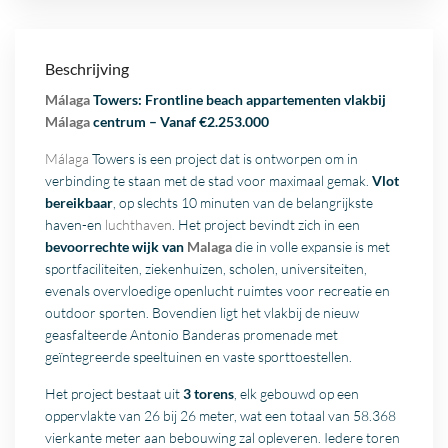
Beschrijving
Málaga
Towers: Frontline beach appartementen vlakbij
Málaga
centrum – Vanaf €2.253.000
Málaga
Towers is een project dat is ontworpen om in
verbinding te staan met de stad voor maximaal gemak.
Vlot
bereikbaar
, op slechts 10 minuten van de belangrijkste
haven-en
luchthaven
. Het project bevindt zich in een
bevoorrechte wijk van
Malaga
die in volle expansie is met
sportfaciliteiten, ziekenhuizen, scholen, universiteiten,
evenals overvloedige openlucht ruimtes voor recreatie en
outdoor sporten. Bovendien ligt het vlakbij de nieuw
geasfalteerde Antonio Banderas promenade met
geïntegreerde speeltuinen en vaste sporttoestellen.
Het project bestaat uit
3 torens
, elk gebouwd op een
oppervlakte van 26 bij 26 meter, wat een totaal van 58.368
vierkante meter aan bebouwing zal opleveren. Iedere toren