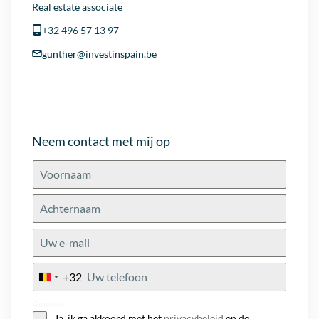
Real estate associate
+32 496 57 13 97
gunther@investinspain.be
Neem contact met mij op
+32
Belgium
+32
Consent
Ja, ik ga akkoord met het
privacybeleid
en de