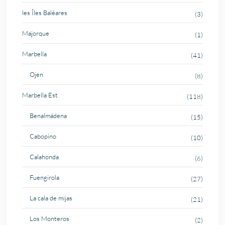
les Îles Baléares
(3)
Majorque
(1)
Marbella
(41)
Ojen
(8)
Marbella Est
(118)
Benalmádena
(15)
Cabopino
(10)
Calahonda
(6)
Fuengirola
(27)
La cala de mijas
(21)
Los Monteros
(2)