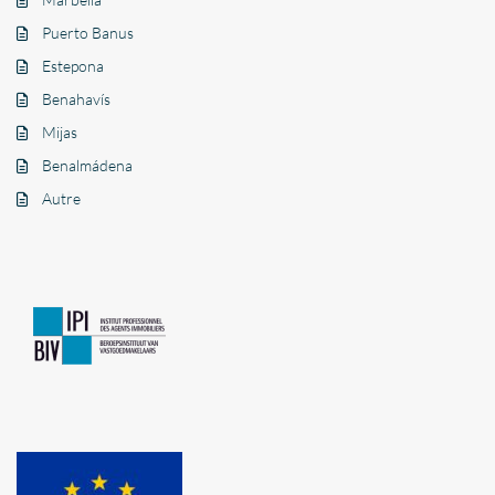
Puerto Banus
Estepona
Benahavís
Mijas
Benalmádena
Autre