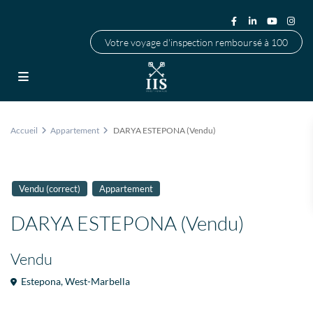
Votre voyage d'inspection remboursé à 100
Accueil
Appartement
DARYA ESTEPONA (Vendu)
Vendu (correct)
Appartement
DARYA ESTEPONA (Vendu)
Vendu
Estepona
,
West-Marbella