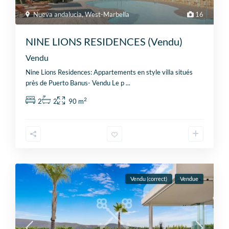
Nueva andalucia
,
West-Marbella
16
NINE LIONS RESIDENCES (Vendu)
Vendu
Nine Lions Residences: Appartements en style villa situés
près de Puerto Banus- Vendu Le p
...
2
2
2
90 m
Vendu (correct)
Vendue