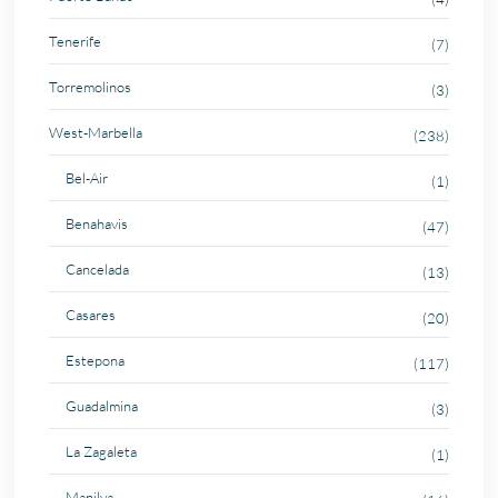
Tenerife
(7)
Torremolinos
(3)
West-Marbella
(238)
Bel-Air
(1)
Benahavis
(47)
Cancelada
(13)
Casares
(20)
Estepona
(117)
Guadalmina
(3)
La Zagaleta
(1)
Manilva