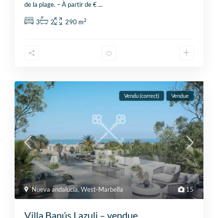
de la plage. – À partir de €
...
2
3
2
290 m
Vendu (correct)
Vendue
Nueva andalucia
,
West-Marbella
15
Villa Banús Lazuli – vendue