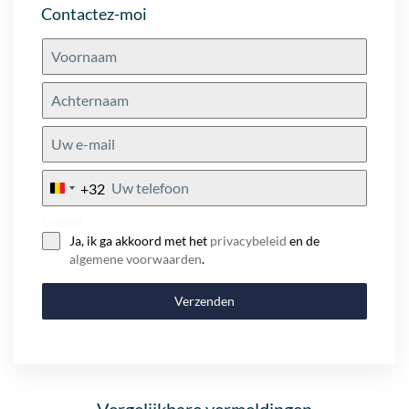
Contactez-moi
+32
Belgium
+32
Consent
Ja, ik ga akkoord met het
privacybeleid
en de
algemene voorwaarden
.
Verzenden