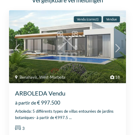
Vergelijkbare vermeldingen
Vendu (correct)
Vendue
Benahavis
,
West-Marbella
18
ARBOLEDA Vendu
€ 997.500
à partir de
Arboleda: 5 différents types de villas entourées de jardins
botaniques- à partir de €997.5
...
3