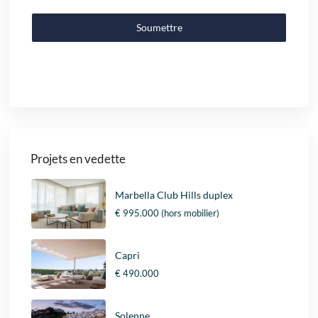
Soumettre
Projets en vedette
Marbella Club Hills duplex
€ 995.000
(hors mobilier)
Capri
€ 490.000
Solenne