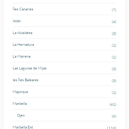
Îles Canaries
(7)
Istán
(4)
La Alcaidesa
(3)
La Herradura
(1)
La Mairena
(1)
Las Lagunas de Mijas
(3)
les Îles Baléares
(3)
Majorque
(1)
Marbella
(41)
Ojen
(8)
Marbella Est
(118)