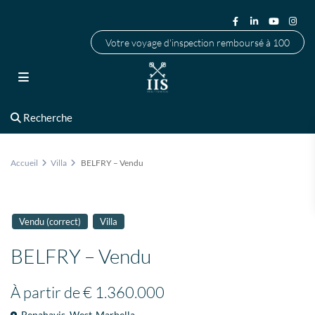
Votre voyage d'inspection remboursé à 100
Recherche
Accueil
Villa
BELFRY – Vendu
Vendu (correct)
Villa
BELFRY – Vendu
À partir de
€ 1.360.000
Benahavis
,
West-Marbella