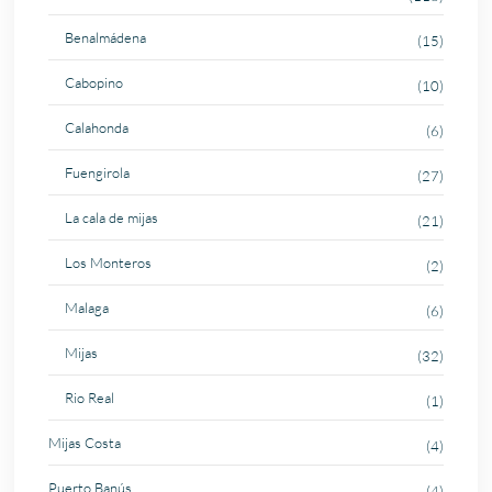
Benalmádena
(15)
Cabopino
(10)
Calahonda
(6)
Fuengirola
(27)
La cala de mijas
(21)
Los Monteros
(2)
Malaga
(6)
Mijas
(32)
Rio Real
(1)
Mijas Costa
(4)
Puerto Banús
(4)