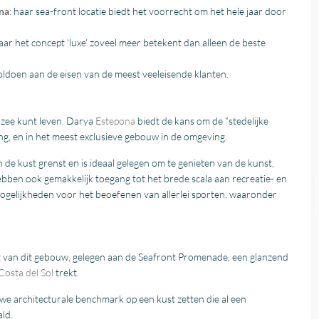
na
: haar sea-front locatie biedt het voorrecht om het hele jaar door
ar het concept ‘luxe’ zoveel meer betekent dan alleen de beste
oldoen aan de eisen van de meest veeleisende klanten.
e zee kunt leven. Darya
Estepona
biedt de kans om de “stedelijke
ving, en in het meest exclusieve gebouw in de omgeving.
 de kust grenst en is ideaal gelegen om te genieten van de kunst,
bben ook gemakkelijk toegang tot het brede scala aan recreatie- en
mogelijkheden voor het beoefenen van allerlei sporten, waaronder
van dit gebouw, gelegen aan de Seafront Promenade, een glanzend
Costa del Sol
trekt.
uwe architecturale benchmark op een kust zetten die al een
ld.