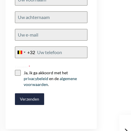
+32
Belgium
+32
Consent
*
Ja, ik ga akkoord met het
privacybeleid
en de
algemene
voorwaarden
.
Verzenden