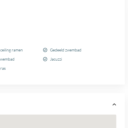
 ceiling ramen
Gedeeld zwembad
 zwembad
Jacuzzi
rras