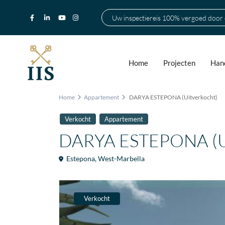
Uw inspectiereis 100% vergoed door
Home
Projecten
Hand
Home
Appartement
DARYA ESTEPONA (Uitverkocht)
Verkocht
Appartement
DARYA ESTEPONA (Ui
Estepona
,
West-Marbella
Verkocht