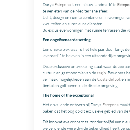
Darya
Estepona
is een nieuw ‘landmark’ te
Estepo
te genieten van de Mediterrane sfeer.
Licht, design en ruimte combineren in woningen wa
kwaliteiten en superieure diensten.
36 exclusieve woningen met ruime terrassen die v
Een ongeëvenaarde setting
Een unieke plek waar u het hele jaar door langs d
levensstijl” te beleven in een uitzonderlijke omge
Deze exclusieve ontwikkeling staat waar de zee aan
cultuur en gastronomie van de
regio
. Bewoners he
vermaak mogelijkheden aan de
Costa del Sol
, en 
tientallen golfbanen in de directe omgeving.
The home of the exceptional
Het opvallende ontwerp bij Darya
Estepona
maakt 
baken dat het oog op dit exclusieve gebied van de
Dit innovatieve concept zal zonder twijfel een nie
welverdiende wereldwijde bekendheid heeft behaa