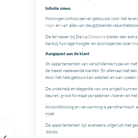
Infinite views
Woningen ontworpen en gebouwd voor het leven.
regio
en van alles van deugddoende vakantiebezoe
De terrassen bij Darya
Estepona
bieden een extra
dankzij hun lage hoogte- en doorlopende vloer-niv
Aangepast aan de klant
36 Appartementen van verschillende types en met 
de meest veeleisende klanten. En allemaal met één e
door het hele gebouw kan ademen en kan voelen v
De uniekheid en elegantie van ons project kunnen g
deuren, groot formaat porseleinen vloeren en het
Airconditioning en verwarming is aerothermisch, 
inzet.
De appartementen zijn eveneens uitgerust met gec
‘blinds’.