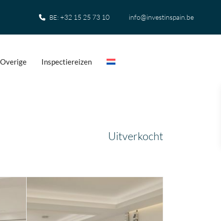
+32 15 25 73 10
info@investinspain.be
BE:
Overige
Inspectiereizen
Uitverkocht