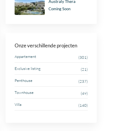
Australy Thera
Coming Soon
Onze verschillende projecten
Appartement
(301)
Exclusive listing
(21)
Penthouse
(237)
Townhouse
(49)
Villa
(140)