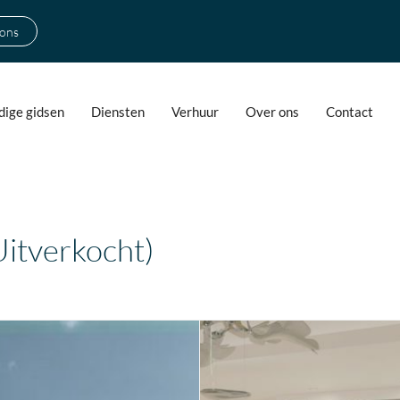
 ons
ige gidsen
Diensten
Verhuur
Over ons
Contact
tverkocht)