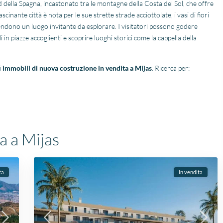
d della Spagna, incastonato tra le montagne della Costa del Sol, che offre
Zelfs toen ik niet in Spanje
heeft alle vertrouwen 
was, verliep de
dan waar gemaakt. Na
nante città è nota per le sue strette strade acciottolate, i vasi di fiori
communicatie
aankoop het hele proc
 rendono un luogo invitante da esplorare. I visitatori possono godere
probleemloos. Alles verliep
samen met Niels
 in piazze accoglienti e scoprire luoghi storici come la cappella della
perfect, alleen maar lof!
doorlopen, en ook hij h
super werk verricht voo
ons. Ik kan IIS aan iede
i
immobili di nuova costruzione in vendita a Mijas
. Ricerca per:
adviseren, dit is zoals je
klant behandeld wilt
worden.
a a Mijas
ta
In vendita