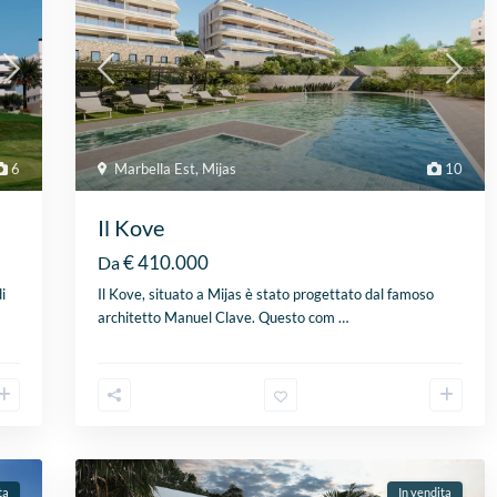
6
Marbella Est
,
Mijas
10
Il Kove
€ 410.000
Da
i
Il Kove, situato a Mijas è stato progettato dal famoso
architetto Manuel Clave. Questo com
…
ta
In vendita