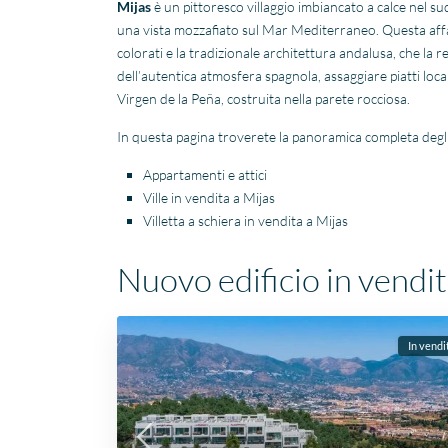
Mijas
è un pittoresco villaggio imbiancato a calce nel su
una vista mozzafiato sul Mar Mediterraneo. Questa affasci
colorati e la tradizionale architettura andalusa, che la
dell’autentica atmosfera spagnola, assaggiare piatti locali
Virgen de la Peña, costruita nella parete rocciosa.
In questa pagina troverete la panoramica completa degl
Appartamenti e attici
Ville in vendita a Mijas
Villetta a schiera in vendita a Mijas
Nuovo edificio in vendit
In vendi