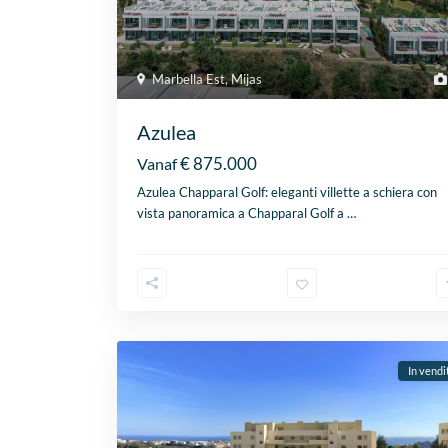
Marbella Est
,
Mijas
Azulea
€ 875.000
Vanaf
Azulea Chapparal Golf: eleganti villette a schiera con
vista panoramica a Chapparal Golf a
…
In vendi