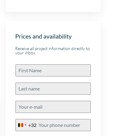
meer
bijgestaan! Ik beveel dit
 de
kantoor aan.
es
eeft
r
Prices and availability
reen
 als
Receive all project information directly to
your inbox.
+32
Belgium
+32