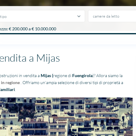
tipo
€ 200.000 a € 10.000.000
ezzo:
endita a Mijas
ostruzioni in vendita a
Mijas
(
regione di
Fuengirola
)? Allora siamo la
 in regione
. Offriamo un’ampia selezione di diversi tipi di proprietà a
familiari
.