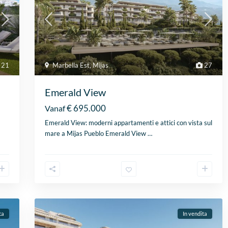
21
Marbella Est
,
Mijas
27
Emerald View
€ 695.000
Vanaf
Emerald View: moderni appartamenti e attici con vista sul
mare a Mijas Pueblo Emerald View
…
ta
In vendita