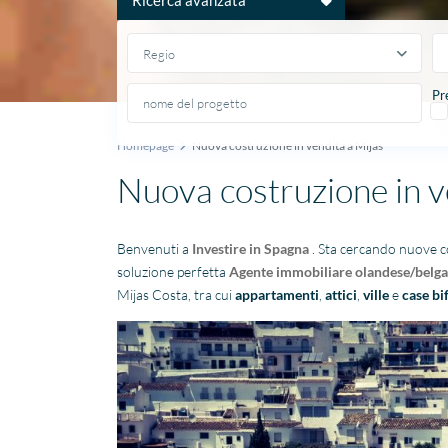
Regio
Pr
Homepage
Nuova costruzione in vendita a Mijas
Nuova costruzione in v
Benvenuti a
Investire in Spagna
. Sta cercando nuove c
soluzione perfetta
Agente immobiliare olandese/belga
Mijas Costa, tra cui
appartamenti
,
attici
,
ville
e
case bi