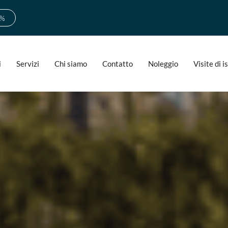
0%
i
Servizi
Chi siamo
Contatto
Noleggio
Visite di 