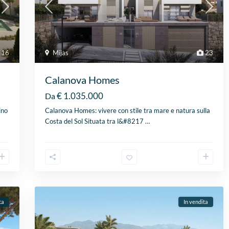
16
Mijas
23
Calanova Homes
€ 1.035.000
Da
ino
Calanova Homes: vivere con stile tra mare e natura sulla
Costa del Sol Situata tra l&#8217
…
ta
In vendita