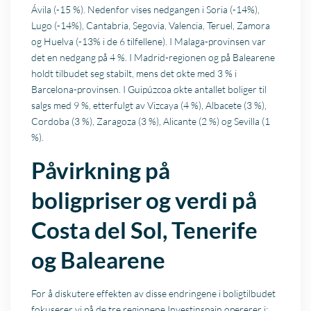
Ávila (-15 %). Nedenfor vises nedgangen i Soria (-14%),
Lugo (-14%), Cantabria, Segovia, Valencia, Teruel, Zamora
og Huelva (-13% i de 6 tilfellene). I Malaga-provinsen var
det en nedgang på 4 %. I Madrid-regionen og på Balearene
holdt tilbudet seg stabilt, mens det økte med 3 % i
Barcelona-provinsen. I Guipúzcoa økte antallet boliger til
salgs med 9 %, etterfulgt av Vizcaya (4 %), Albacete (3 %),
Cordoba (3 %), Zaragoza (3 %), Alicante (2 %) og Sevilla (1
%).
Påvirkning på
boligpriser og verdi på
Costa del Sol, Tenerife
og Balearene
For å diskutere effekten av disse endringene i boligtilbudet
fokuserer vi på de tre regionene Investinspain opererer i: