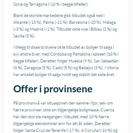
Soria og Tarragona (-18 % i begge tilfeller).
Blant de største markedene gikk tilbudet også ned i
Alicante (-15 %), Palma (-11 %), Barcelona (-10 %), Málaga
(-3 %) og Madrid (-1 %). Tilbudet økte noe i Bilbao (2 %) og
Sevilla (5 %).
I tillegg til disse to byene økte tilbudet av boliger til salgs i
syv andre byer, med Córdoba og Pamplona i spissen (10 % i
begge tilfeller). Deretter følger Huesca (9 %), San Sebastián
(8 %), Zaragoza (5 %), Cadiz (5 %) og Badajoz (3 %). I Vitoria
har antallet boliger til salgs holdt seg stabilt det siste året.
Offer i provinsene
På provinsnivå var situasjonen den samme i fjor, selv om
færre provinser økte sin tilgjengelige boligmasse. Cuenca
har den største nedgangen i tilbudet, med 18 % færre
tilgjengelige eiendommer enn for ett år siden. Deretter
følger Santa Cruz de Tenerife (-17 %), A Coruña (-16 %) og