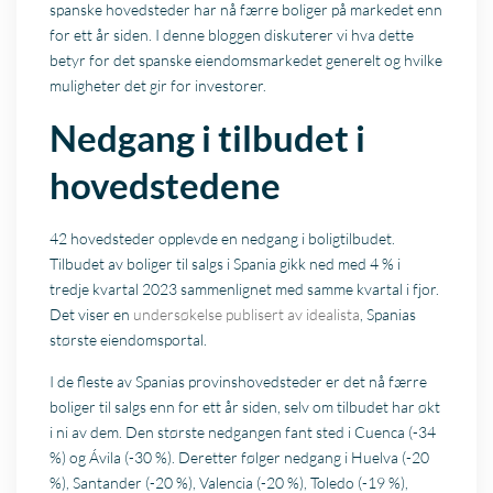
spanske hovedsteder har nå færre boliger på markedet enn
for ett år siden. I denne bloggen diskuterer vi hva dette
betyr for det spanske eiendomsmarkedet generelt og hvilke
muligheter det gir for investorer.
Nedgang i tilbudet i
hovedstedene
42 hovedsteder opplevde en nedgang i boligtilbudet.
Tilbudet av boliger til salgs i Spania gikk ned med 4 % i
tredje kvartal 2023 sammenlignet med samme kvartal i fjor.
Det viser en
undersøkelse publisert av idealista
, Spanias
største eiendomsportal.
I de fleste av Spanias provinshovedsteder er det nå færre
boliger til salgs enn for ett år siden, selv om tilbudet har økt
i ni av dem. Den største nedgangen fant sted i Cuenca (-34
%) og Ávila (-30 %). Deretter følger nedgang i Huelva (-20
%), Santander (-20 %), Valencia (-20 %), Toledo (-19 %),