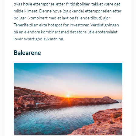
øyas høye etterspørsel etter fritidsboliger, takket være det
milde klimaet. Denne høye (og økende) etterspørselen etter
boliger (kombinert med et lavt og fallende tilbud) gjør
Tenerife til en ekte hotspot for investorer. Verdistigningen
på en eiendom kombinert med det store utleiepotensialet
lover svært god avkastning.
Balearene