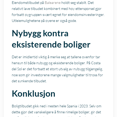
Eiendomstilbudet på
Balearene
holdt seg stabilt. Det
relativt lave tilbudet kombinert med høy etterspørsel gjør
fortsatt øygruppen svært egnet for eiendomsinvesteringer.
Utleiemulighetene på øyene er også gode.
Nybygg kontra
eksisterende boliger
Det er imidlertid viktig å merke seg at tallene ovenfor tar
hensyn til både nybygg og eksisterende boliger. På Costa
del Sol er det fortsatt et stort utvalg av nybygg tilgjengelig,
noe som gir investorene mange valgmuligheter til tross for
det synkende tilbudet.
Konklusjon
Boligtilbudet gikk ned i nesten hele Spania i 2023. Selv om
dette gjør det vanskeligere å finne rimelige boliger, gir det