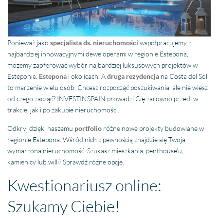
Ponieważ jako
specjalista ds. nieruchomości
współpracujemy z
najbardziej innowacyjnymi deweloperami w regionie Estepona,
możemy zaoferować wybór najbardziej luksusowych projektów w
Esteponie.
Estepona
i okolicach. A
druga rezydencja
na Costa del Sol
to marzenie wielu osób. Chcesz rozpocząć poszukiwania, ale nie wiesz
od czego zacząć? INVESTINSPAIN prowadzi Cię zarówno przed, w
trakcie, jak i po zakupie nieruchomości.
Odkryj dzięki naszemu
portfolio
różne nowe projekty budowlane w
regionie Estepona. Wśród nich z pewnością znajdzie się Twoja
wymarzona nieruchomość. Szukasz mieszkania, penthouse’u,
kamienicy lub willi? Sprawdź różne opcje.
Kwestionariusz online:
Szukamy Ciebie!