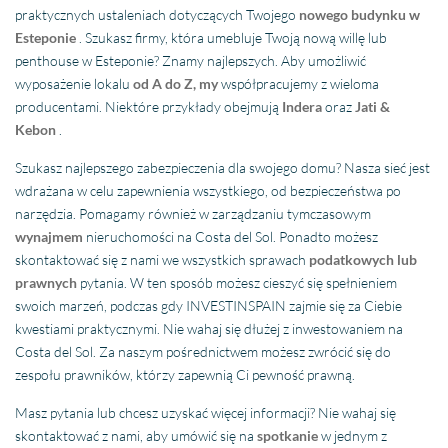
praktycznych ustaleniach dotyczących Twojego
nowego budynku w
Esteponie
. Szukasz firmy, która umebluje Twoją nową willę lub
penthouse w Esteponie? Znamy najlepszych. Aby umożliwić
wyposażenie lokalu
od A do Z, my
współpracujemy z wieloma
producentami. Niektóre przykłady obejmują
Indera
oraz
Jati &
Kebon
.
Szukasz najlepszego zabezpieczenia dla swojego domu? Nasza sieć jest
wdrażana w celu zapewnienia wszystkiego, od bezpieczeństwa po
narzędzia. Pomagamy również w zarządzaniu tymczasowym
wynajmem
nieruchomości na Costa del Sol. Ponadto możesz
skontaktować się z nami we wszystkich sprawach
podatkowych lub
prawnych
pytania. W ten sposób możesz cieszyć się spełnieniem
swoich marzeń, podczas gdy INVESTINSPAIN zajmie się za Ciebie
kwestiami praktycznymi. Nie wahaj się dłużej z inwestowaniem na
Costa del Sol. Za naszym pośrednictwem możesz zwrócić się do
zespołu prawników, którzy zapewnią Ci pewność prawną.
Masz pytania lub chcesz uzyskać więcej informacji? Nie wahaj się
skontaktować z nami, aby umówić się na
spotkanie
w jednym z