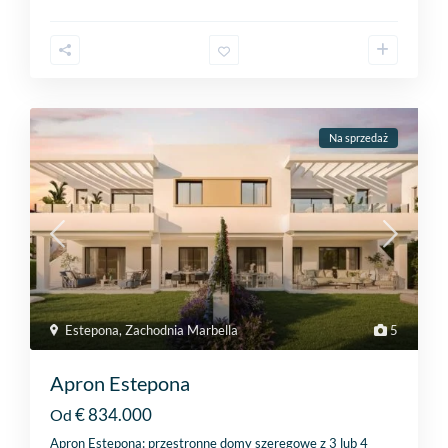
Na sprzedaż
Estepona
,
Zachodnia Marbella
5
Apron Estepona
€ 834.000
Od
Apron Estepona: przestronne domy szeregowe z 3 lub 4