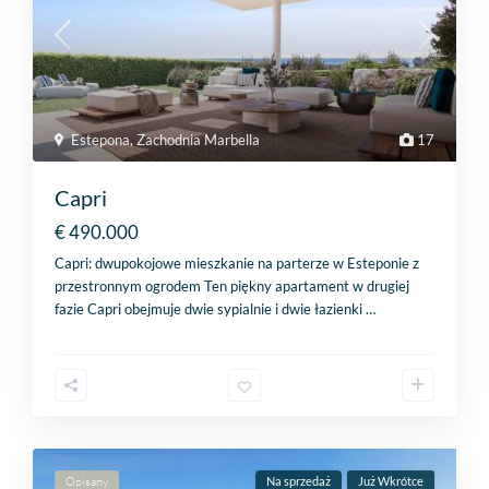
Estepona
,
Zachodnia Marbella
17
Capri
€ 490.000
Capri: dwupokojowe mieszkanie na parterze w Esteponie z
przestronnym ogrodem Ten piękny apartament w drugiej
fazie Capri obejmuje dwie sypialnie i dwie łazienki
…
Opisany
Na sprzedaż
Już Wkrótce