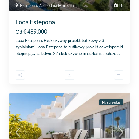
Estepona
,
Zachodnia Marbella
18
Looa Estepona
€ 489.000
Od
Looa Estepona: Ekskluzywny projekt butikowy z 3
sypialniami Looa Estepona to butikowy projekt deweloperski
obejmujący zaledwie 22 ekskluzywne mieszkania, położo
…
Na sprzedaż