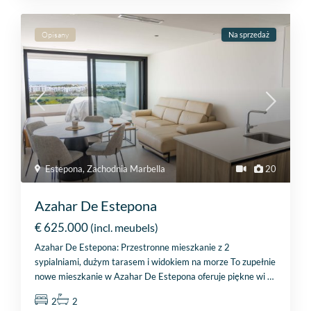
Opisany
Na sprzedaż
Estepona
,
Zachodnia Marbella
20
Azahar De Estepona
€ 625.000
(incl. meubels)
Azahar De Estepona: Przestronne mieszkanie z 2
sypialniami, dużym tarasem i widokiem na morze To zupełnie
nowe mieszkanie w Azahar De Estepona oferuje piękne wi
…
2
2