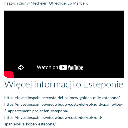
naszych biur w Mechelen, Utrechcie lub Marbelli.
Więcej informacji o Esteponie
https://investinspain.be/costa-del-sol/new-golden-mile-estepona/
https://investinspain.be/nieuwbouw-costa-del-sol-zuid-spanje/top-
5-appartement-projecten-estepona/
https://investinspain.be/nieuwbouw-costa-del-sol-zuid-
spanje/villa-kopen-estepona/