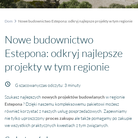
Dom
Nowe budownictwo Estepona: odkryj najlepsze projekty w tym regionie
Nowe budownictwo
Estepona: odkryj najlepsze
projekty w tym regionie
G szacowany
czas odczytu:
3
minuty
Szukasz najlepszych
nowych projektów budowlanych
w regionie
Estepona
? Dzięki naszemu kompleksowemu pakietowi możesz
również korzystać z naszych usług posprzedażowych. Zapewniamy
nie tylko uproszczony
proces zakupu
ale także pomagamy po zakupie
we wszystkich praktycznych kwestiach z tym związanych.