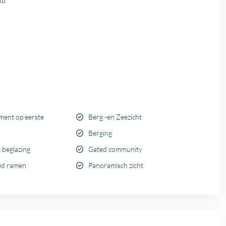
ub
ment op eerste
Berg -en Zeezicht
Berging
 beglazing
Gated community
ed ramen
Panoramisch zicht