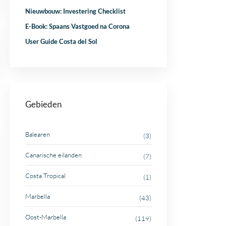
Nieuwbouw: Investering Checklist
E-Book: Spaans Vastgoed na Corona
User Guide Costa del Sol
Gebieden
Balearen
(3)
Canarische eilanden
(7)
Costa Tropical
(1)
Marbella
(43)
Oost-Marbella
(119)