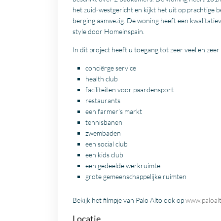
het zuid-westgericht en kijkt het uit op prachtige
berging aanwezig. De woning heeft een kwalitatieve
style door Homeinspain.
In dit project heeft u toegang tot zeer veel en zeer
conciërge service
health club
faciliteiten voor paardensport
restaurants
een farmer’s markt
tennisbanen
zwembaden
een social club
een kids club
een gedeelde werkruimte
grote gemeenschappelijke ruimten
Bekijk het filmpje van Palo Alto ook op
www.paloal
Locatie