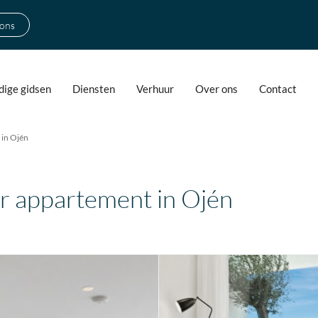
 ons
ige gidsen
Diensten
Verhuur
Over ons
Contact
 in Ojén
er appartement in Ojén