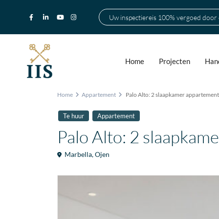
Uw inspectiereis 100% vergoed door
Home
Projecten
Hand
Home
Appartement
Palo Alto: 2 slaapkamer appartement
Te huur
Appartement
Palo Alto: 2 slaapkam
Marbella
,
Ojen