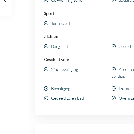
Co-working zone
Social cl
Sport
Tennisveld
Zichten
Bergzicht
Zeezicht
Geschikt voor
24u beveiliging
Apparte
verdiep
Beveiliging
Dubbele
Gedeeld zwembad
Oversiz