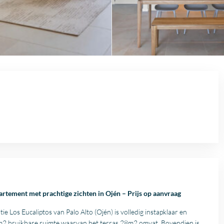
rtement met prachtige zichten in Ojén – Prijs op aanvraag
e Los Eucaliptos van Palo Alto (Ojén) is volledig instapklaar en
m2 bruikbare ruimte waarvan het terras 28m2 omvat. Bovendien is