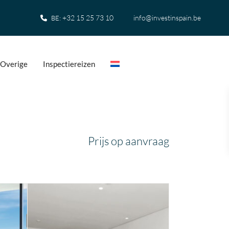
+32 15 25 73 10
info@investinspain.be
BE:
Overige
Inspectiereizen
Prijs op aanvraag