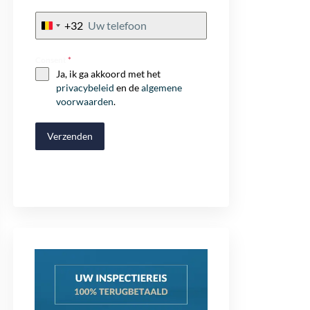
+32
Belgium
+32
Consent
*
Ja, ik ga akkoord met het
privacybeleid
en de
algemene
voorwaarden
.
Verzenden