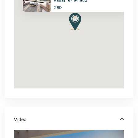
Vanaf
€ 494.900
2 BD
Video