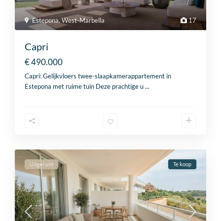
Estepona
,
West-Marbella
17
+32
Capri
B
e
€ 490.000
l
Capri: Gelijkvloers twee-slaapkamerappartement in
g
Consent
*
i
Estepona met ruime tuin Deze prachtige u
...
Ja, ik ga akkoord met het
privacybeleid
en de
algemene
u
voorwaarden
.
m
+
Verzenden
3
2
Uitgelicht
Te koop