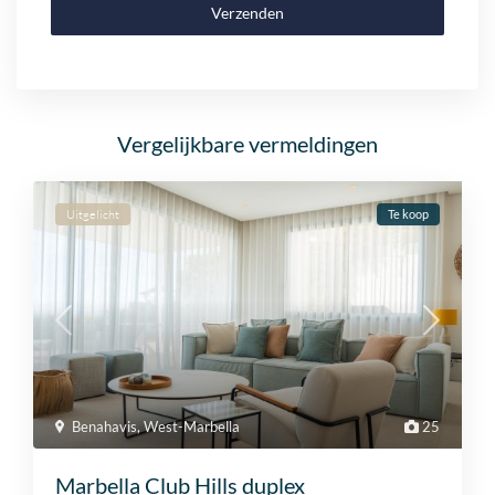
Verzenden
Vergelijkbare vermeldingen
Uitgelicht
Te koop
Benahavis
,
West-Marbella
25
Marbella Club Hills duplex