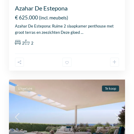
Azahar De Estepona
€ 625.000
(incl. meubels)
Azahar De Estepona: Ruime 2 slaapkamer penthouse met
groot terras en zeezichten Deze gloed
...
2
2
Uitgelicht
Te koop
Cl
th
Prices & Availability
mo
Projectinformatie direct in uw inbox!