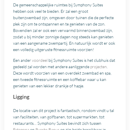
De gemeenschappelijke ruimtes bij Symphony Suites
hebben ook veel te bieden. Er zal een groot
buitenzwembad zijn, omgeven door tuinen die de perfecte
plek zijn om te ontspannen en te genieten van de zon.
Bovendien zal er ook een verwarmd binnenzwembad zijn,
zodat u bij minder zonnige dagen nog steeds kan genieten
van een aangename zwempartij. En natuurlijk wordt er ook
een volledig uitgeruste fitnessruimte voorzien!
Een ander
voordeel
bij Symphony Suites is het clubhuis dat
gedeeld zal worden met andere aanliggende
projecten
.
Deze wordt voorzien van een overdekt zwembad en spa,
een tweede fitnessruimte en een koffiebar waar u kan
genieten van een lekker drankje of hapje.
Ligging
De locatie van dit project is fantastisch, rondom vindt u tal
van faciliteiten, van golfbanen, tot supermarkten, tot
restaurants… Symphony Suites bevindt zich tussen
Estepona
en
Puerto Banus
en zijn beide bereikbaar in