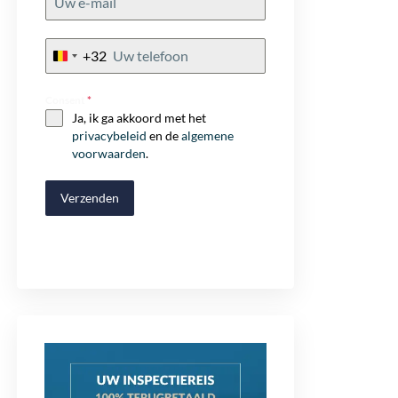
+32
Belgium
+32
Consent
*
Ja, ik ga akkoord met het
privacybeleid
en de
algemene
voorwaarden
.
Verzenden