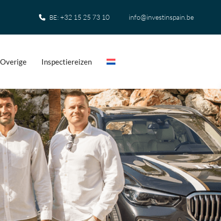
+32 15 25 73 10
info@investinspain.be
BE:
Overige
Inspectiereizen