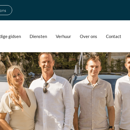
 ons
ige gidsen
Diensten
Verhuur
Over ons
Contact