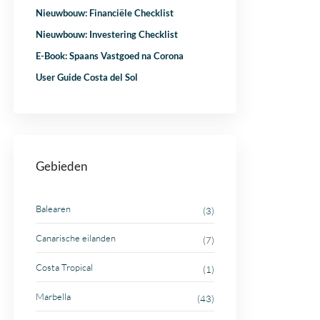
Nieuwbouw: Financiële Checklist
Nieuwbouw: Investering Checklist
E-Book: Spaans Vastgoed na Corona
User Guide Costa del Sol
Gebieden
Balearen
(3)
Canarische eilanden
(7)
Costa Tropical
(1)
Marbella
(43)