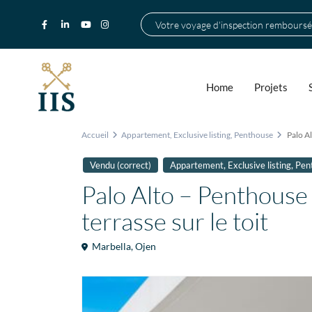
Votre voyage d'inspection remboursé
Home
Projets
Accueil
Appartement
,
Exclusive listing
,
Penthouse
Palo Al
,
,
Vendu (correct)
Appartement
Exclusive listing
Pen
Palo Alto – Penthouse
terrasse sur le toit
Marbella
,
Ojen