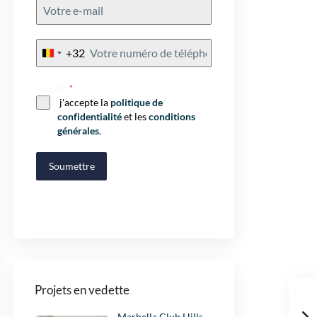
+32
Belgium
+32
Consent
*
j'accepte la
politique de
confidentialité
et les
conditions
générales
.
Soumettre
Projets en vedette
Marbella Club Hills