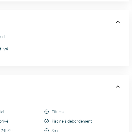
sed
 -v4
ial
Fitness
privé
Piscine à débordement
é 24h/24
Spa