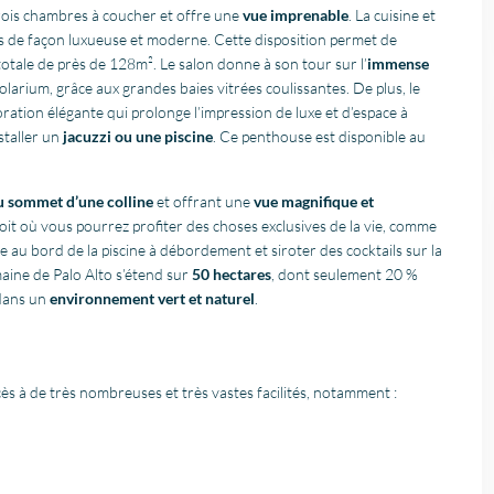
ois chambres à coucher et offre une
vue imprenable
. La cuisine et
és de façon luxueuse et moderne. Cette disposition permet de
totale de près de 128m². Le salon donne à son tour sur l’
immense
arium, grâce aux grandes baies vitrées coulissantes. De plus, le
ration élégante qui prolonge l’impression de luxe et d’espace à
staller un
jacuzzi ou une piscine
. Ce penthouse est disponible au
u sommet d’une colline
et offrant une
vue magnifique et
oit où vous pourrez profiter des choses exclusives de la vie, comme
re au bord de la piscine à débordement et siroter des cocktails sur la
aine de Palo Alto s’étend sur
50 hectares
, dont seulement 20 %
 dans un
environnement vert et naturel
.
ès à de très nombreuses et très vastes facilités, notamment :