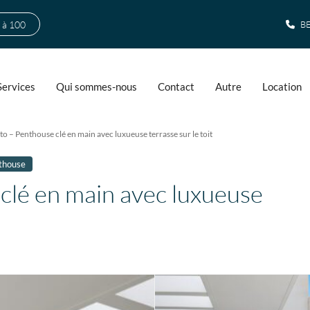
 à 100
BE
Services
Qui sommes-nous
Contact
Autre
Location
to – Penthouse clé en main avec luxueuse terrasse sur le toit
thouse
 clé en main avec luxueuse