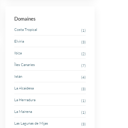
Domaines
Costa Tropical
(1)
Elviria
(3)
Ibiza
(2)
Îles Canaries
(7)
Istán
(4)
La Alcaidesa
(3)
La Herradura
(1)
La Mairena
(1)
Las Lagunas de Mijas
(3)