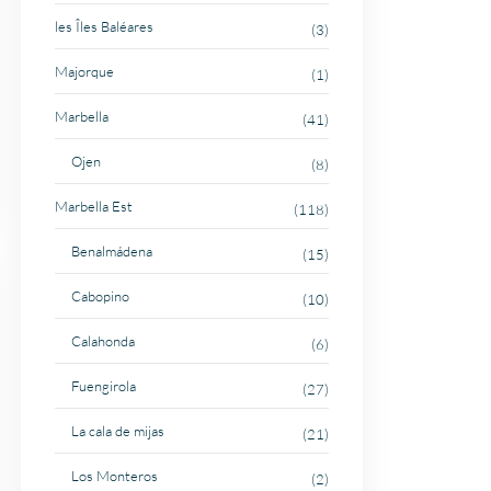
les Îles Baléares
(3)
Majorque
(1)
Marbella
(41)
Ojen
(8)
Marbella Est
(118)
Benalmádena
(15)
Cabopino
(10)
Calahonda
(6)
Fuengirola
(27)
La cala de mijas
(21)
Los Monteros
(2)