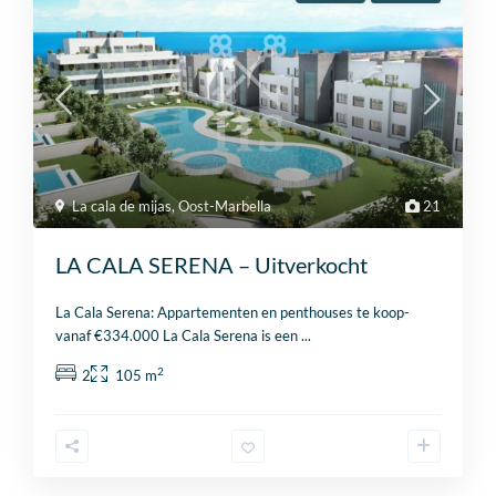
La cala de mijas
,
Oost-Marbella
21
LA CALA SERENA – Uitverkocht
La Cala Serena: Appartementen en penthouses te koop-
vanaf €334.000 La Cala Serena is een
...
2
2
105 m