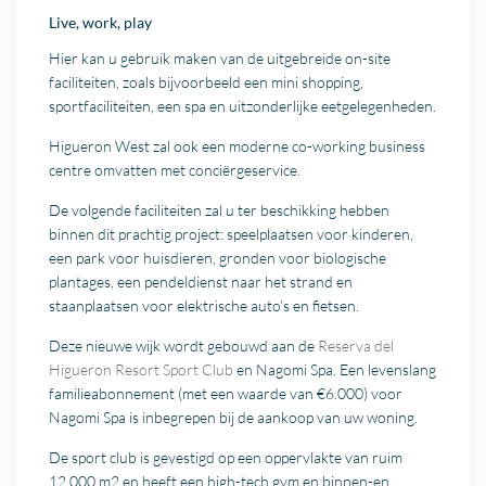
Live, work, play
Hier kan u gebruik maken van de uitgebreide on-site
faciliteiten, zoals bijvoorbeeld een mini shopping,
sportfaciliteiten, een spa en uitzonderlijke eetgelegenheden.
Higueron West zal ook een moderne co-working business
centre omvatten met conciërgeservice.
De volgende faciliteiten zal u ter beschikking hebben
binnen dit prachtig project: speelplaatsen voor kinderen,
een park voor huisdieren, gronden voor biologische
plantages, een pendeldienst naar het strand en
staanplaatsen voor elektrische auto’s en fietsen.
Deze nieuwe wijk wordt gebouwd aan de
Reserva del
Higueron Resort Sport Club
en Nagomi Spa. Een levenslang
familieabonnement (met een waarde van €6.000) voor
Nagomi Spa is inbegrepen bij de aankoop van uw woning.
De sport club is gevestigd op een oppervlakte van ruim
12.000 m2 en heeft een high-tech gym en binnen-en