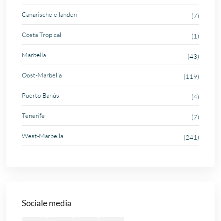
Canarische eilanden
(7)
Costa Tropical
(1)
Marbella
(43)
Oost-Marbella
(119)
Puerto Banús
(4)
Tenerife
(7)
West-Marbella
(241)
Sociale media