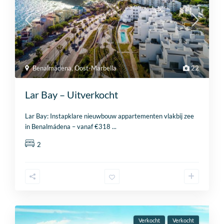
Benalmádena
,
Oost-Marbella
22
Lar Bay – Uitverkocht
Lar Bay: Instapklare nieuwbouw appartementen vlakbij zee
in Benalmádena – vanaf €318
...
2
Verkocht
Verkocht