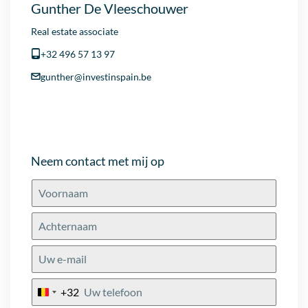
Gunther De Vleeschouwer
Real estate associate
+32 496 57 13 97
gunther@investinspain.be
Neem contact met mij op
+32
Belgium