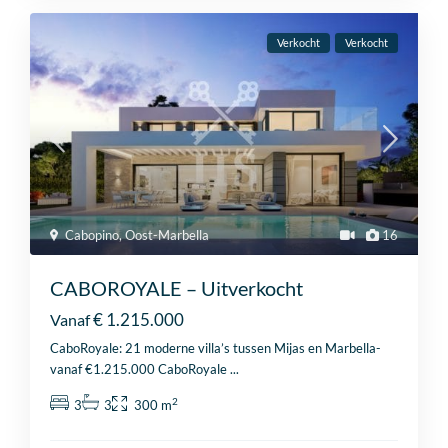
Verkocht
Verkocht
Cabopino
,
Oost-Marbella
16
CABOROYALE – Uitverkocht
€ 1.215.000
Vanaf
CaboRoyale: 21 moderne villa’s tussen Mijas en Marbella-
vanaf €1.215.000 CaboRoyale
...
2
3
3
300 m