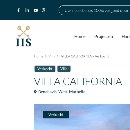
Uw inspectiereis 100% vergoed door
Home
Projecten
Hand
Home
Villa
VILLA CALIFORNIA – Verkocht
Verkocht
Villa
VILLA CALIFORNIA –
Benahavis
,
West-Marbella
Verkocht