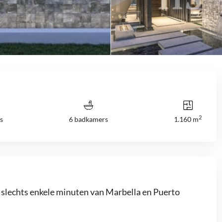
2
s
6 badkamers
1.160 m
p slechts enkele minuten van Marbella en Puerto