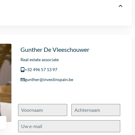
Gunther De Vleeschouwer
Real estate associate
+32 496 57 13 97
gunther@investinspain.be