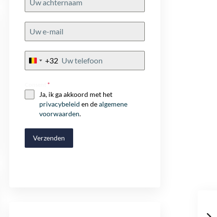
+32
Belgium
+32
Consent
*
Ja, ik ga akkoord met het
privacybeleid
en de
algemene
voorwaarden
.
Verzenden