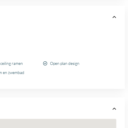
 ceiling ramen
Open plan design
uin en zwembad