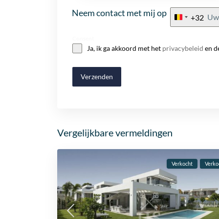
Neem contact met mij op
+32
Belgium
+32
Consent
Ja, ik ga akkoord met het
privacybeleid
en d
Verzenden
Vergelijkbare vermeldingen
Verkocht
Verko