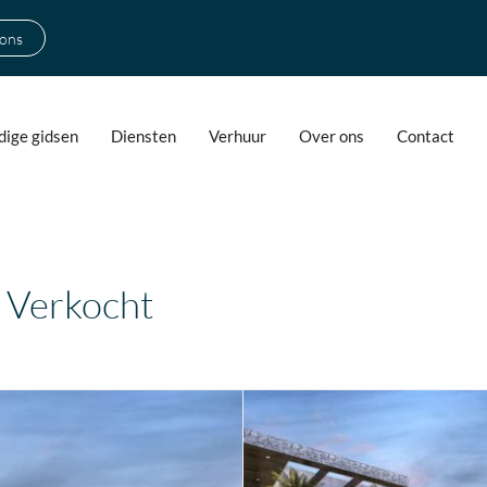
 ons
ige gidsen
Diensten
Verhuur
Over ons
Contact
 Verkocht