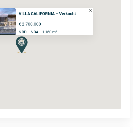
VILLA CALIFORNIA – Verkocht
€ 2.700.000
2
6 BD
6 BA
1.160 m