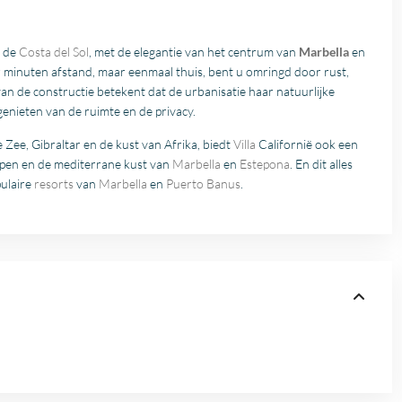
n de
Costa del Sol
, met de elegantie van het centrum van
Marbella
en
r minuten afstand, maar eenmaal thuis, bent u omringd door rust,
 van de constructie betekent dat de urbanisatie haar natuurlijke
nieten van de ruimte en de privacy.
Zee, Gibraltar en de kust van Afrika, biedt
Villa
Californië ook een
ppen en de mediterrane kust van
Marbella
en
Estepona
. En dit alles
pulaire
resorts
van
Marbella
en
Puerto Banus
.