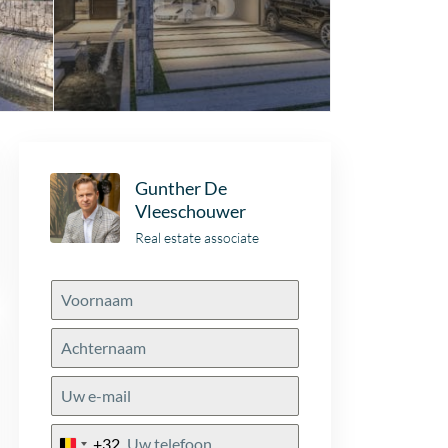
Gunther De
Vleeschouwer
Real estate associate
+32
Belgium