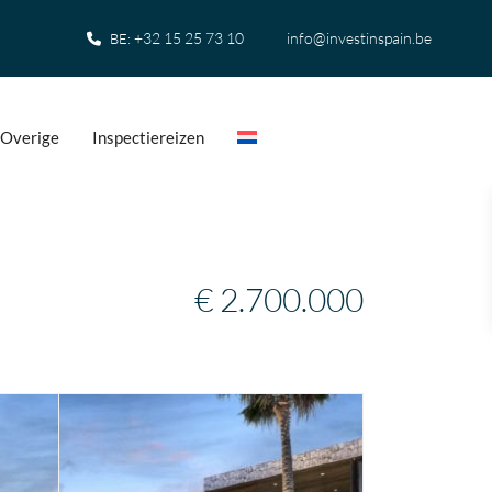
+32 15 25 73 10
info@investinspain.be
BE:
Overige
Inspectiereizen
€ 2.700.000