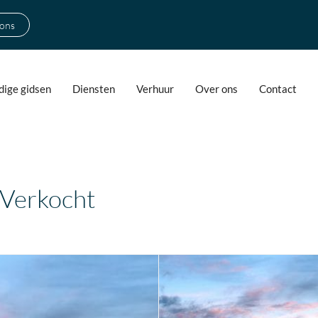
 ons
ige gidsen
Diensten
Verhuur
Over ons
Contact
Verkocht