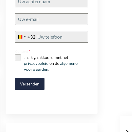
+32
Belgium
+32
Consent
*
Ja, ik ga akkoord met het
privacybeleid
en de
algemene
voorwaarden
.
Verzenden