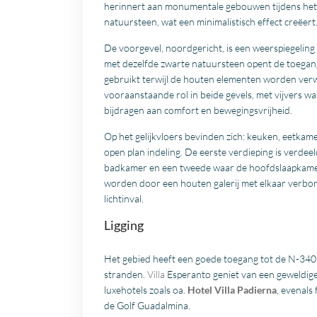
herinnert aan monumentale gebouwen tijdens het 
natuursteen, wat een minimalistisch effect creëert
De voorgevel, noordgericht, is een weerspiegelin
met dezelfde zwarte natuursteen opent de toegang
gebruikt terwijl de houten elementen worden ver
vooraanstaande rol in beide gevels, met vijvers wa
bijdragen aan comfort en bewegingsvrijheid.
Op het gelijkvloers bevinden zich: keuken, eetkam
open plan indeling. De eerste verdieping is verdee
badkamer en een tweede waar de hoofdslaapkamer
worden door een houten galerij met elkaar verbon
lichtinval.
Ligging
Het gebied heeft een goede toegang tot de N-340 
stranden.
Villa
Esperanto geniet van een geweldige
luxehotels zoals oa.
Hotel Villa Padierna
, evenals
de Golf Guadalmina.