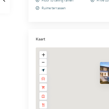
Floor to ceiling ramen
Privé t
Ruime terrassen
Kaart