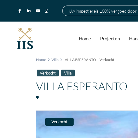
Uw inspectiereis 100% vergoed door
Home
Projecten
Hand
Home
Villa
VILLA ESPERANTO – Verkocht
Verkocht
Villa
VILLA ESPERANTO – 
Verkocht