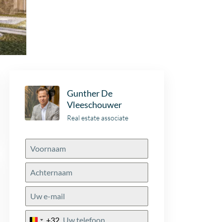
Gunther De
Vleeschouwer
Real estate associate
+32
Belgium