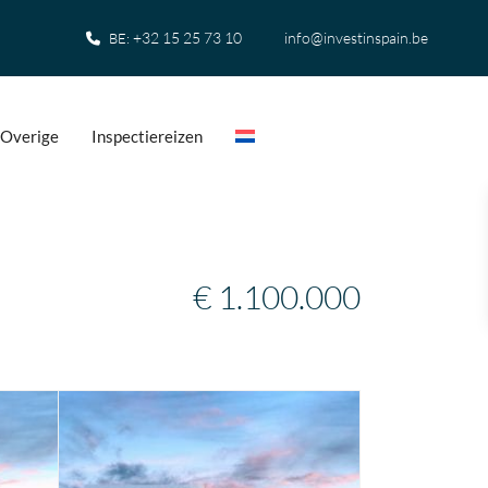
+32 15 25 73 10
info@investinspain.be
BE:
Overige
Inspectiereizen
€ 1.100.000