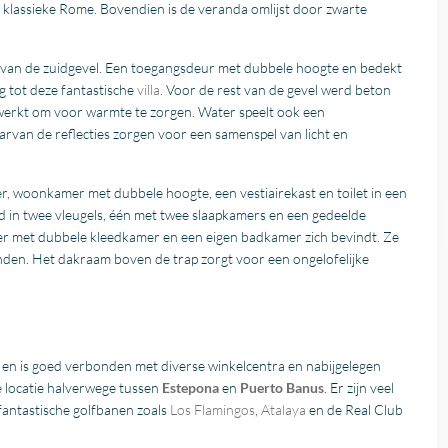
klassieke Rome. Bovendien is de veranda omlijst door zwarte
.
g van de zuidgevel. Een toegangsdeur met dubbele hoogte en bedekt
 tot deze fantastische
villa
. Voor de rest van de gevel werd beton
werkt om voor warmte te zorgen. Water speelt ook een
arvan de reflecties zorgen voor een samenspel van licht en
er, woonkamer met dubbele hoogte, een vestiairekast en toilet in een
ld in twee vleugels, één met twee slaapkamers en een gedeelde
 met dubbele kleedkamer en een eigen badkamer zich bevindt. Ze
den. Het dakraam boven de trap zorgt voor een ongelofelijke
en is goed verbonden met diverse winkelcentra en nabijgelegen
 locatie halverwege tussen
Estepona
en
Puerto Banus
. Er zijn veel
 fantastische golfbanen zoals
Los Flamingos
,
Atalaya
en de Real Club