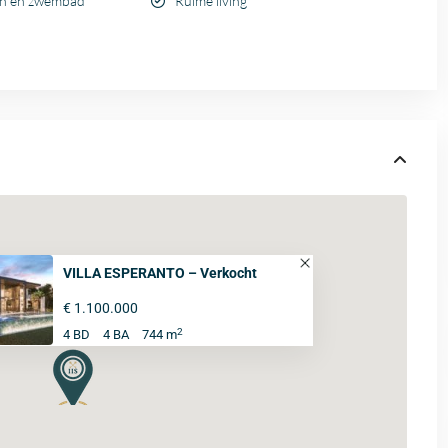
uin en zwembad
Ruime living
VILLA ESPERANTO – Verkocht
€ 1.100.000
2
4 BD
4 BA
744 m