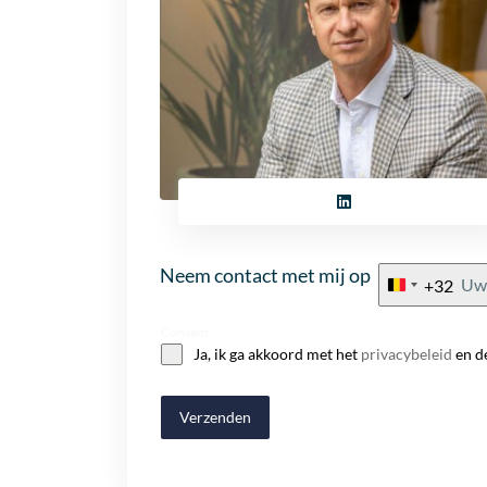
Neem contact met mij op
+32
Belgium
+32
Consent
Ja, ik ga akkoord met het
privacybeleid
en d
Verzenden