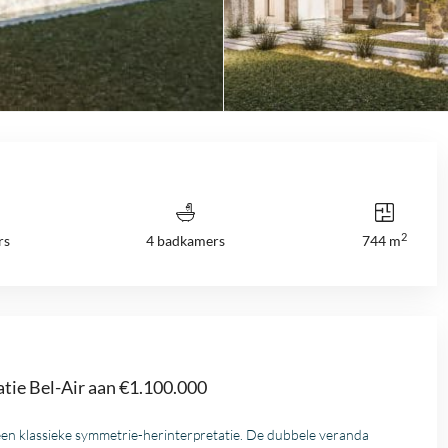
2
rs
4 badkamers
744 m
satie Bel-Air aan €1.100.000
een klassieke symmetrie-herinterpretatie. De dubbele veranda