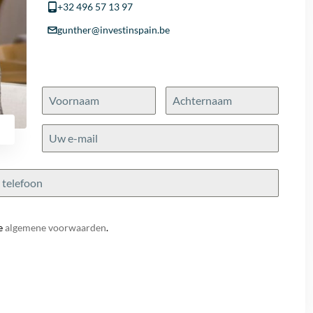
+32 496 57 13 97
gunther@investinspain.be
e
algemene voorwaarden
.