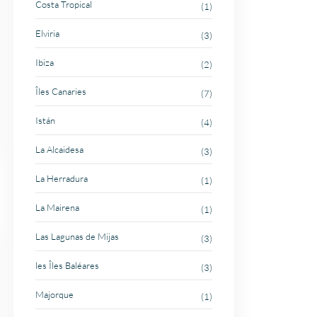
Costa Tropical
(1)
Elviria
(3)
Ibiza
(2)
Îles Canaries
(7)
Istán
(4)
La Alcaidesa
(3)
La Herradura
(1)
La Mairena
(1)
Las Lagunas de Mijas
(3)
les Îles Baléares
(3)
Majorque
(1)