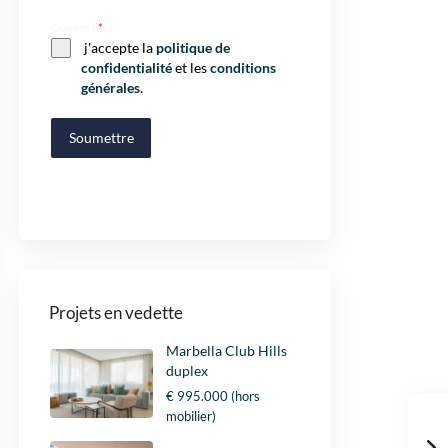
Consent
*
j'accepte la
politique de
confidentialité
et les
conditions
générales
.
Soumettre
Projets en vedette
Marbella Club Hills
duplex
€ 995.000
(hors
mobilier)