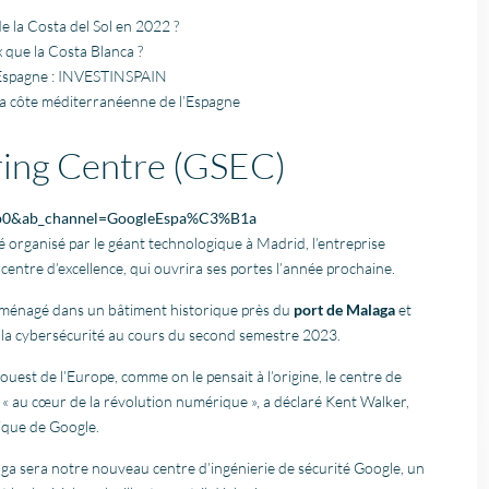
 la Costa del Sol en 2022 ?
x que la Costa Blanca ?
l’Espagne : INVESTINSPAIN
la côte méditerranéenne de l’Espagne
ring Centre (GSEC)
jb0&ab_channel=GoogleEspa%C3%B1a
 organisé par le géant technologique à Madrid, l’entreprise
centre d’excellence, qui ouvrira ses portes l’année prochaine.
ménagé dans un bâtiment historique près du
port de Malaga
et
 la cybersécurité au cours du second semestre 2023.
uest de l’Europe, comme on le pensait à l’origine, le centre de
 au cœur de la révolution numérique », a déclaré Kent Walker,
dique de Google.
aga sera notre nouveau centre d’ingénierie de sécurité Google, un