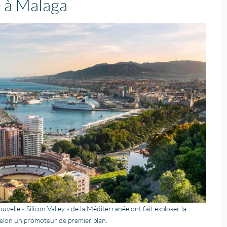
e à Malaga
Zelfs toen ik niet in Spa
was, verliep de
communicatie
probleemloos. Alles ver
perfect, alleen maar lof
uvelle « Silicon Valley » de la Méditerranée ont fait exploser la
selon un promoteur de premier plan.