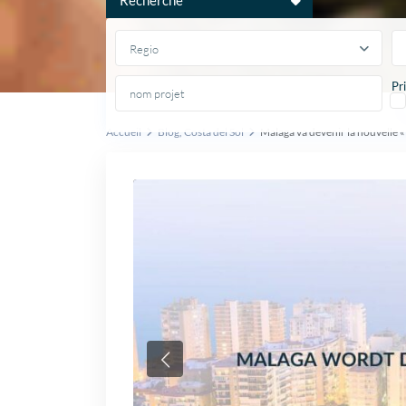
Regio
Pri
Accueil
Blog
,
Costa del Sol
Malaga va devenir la nouvelle « 