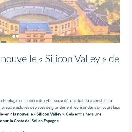
nouvelle « Silicon Valley » de
Fantastische service e
begeleiding
Zeer goede service en
uitstekende samenwerk
Er werd echt de tijd
echnologie en matière de cybersécurité, qui doit être construit à
Lees verder
genomen om mijn wen
 nombreux employés déplacés de grandes entreprises dans un court laps
Fien
in kaart te brengen. Dan
 devenir
la nouvelle « Silicon Valley »
. Cela entraînera une
28 April
Stijn, mijn
2026
e sur la Costa del Sol en Espagne
.
vastgoedmakelaar, heb
mijn droomhuis gevond