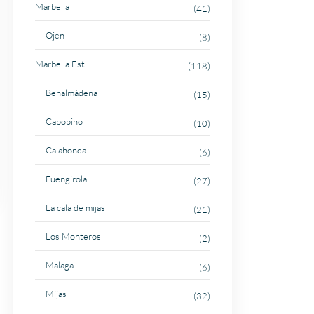
Marbella
(41)
Ojen
(8)
Marbella Est
(118)
Benalmádena
(15)
Cabopino
(10)
Calahonda
(6)
Fuengirola
(27)
La cala de mijas
(21)
Los Monteros
(2)
Malaga
(6)
Mijas
(32)