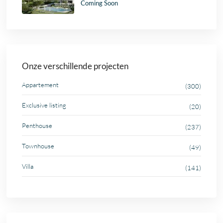
Coming Soon
Onze verschillende projecten
Appartement
(300)
Exclusive listing
(20)
Penthouse
(237)
Townhouse
(49)
Villa
(141)