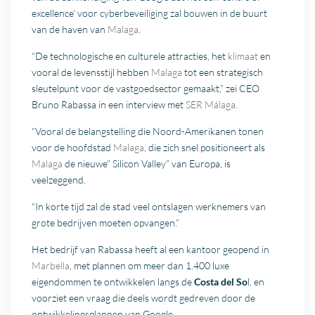
excellence’ voor cyberbeveiliging zal bouwen in de buurt
van de haven van
Malaga
.
“De technologische en culturele attracties, het
klimaat
en
vooral de levensstijl hebben
Malaga
tot een strategisch
sleutelpunt voor de vastgoedsector gemaakt,” zei CEO
Bruno Rabassa in een interview met
SER Málaga
.
“Vooral de belangstelling die Noord-Amerikanen tonen
voor de hoofdstad
Malaga
, die zich snel positioneert als
Malaga
de nieuwe” Silicon Valley” van Europa, is
veelzeggend.
“In korte tijd zal de stad veel ontslagen werknemers van
grote bedrijven moeten opvangen.”
Het bedrijf van Rabassa heeft al een kantoor geopend in
Marbella
, met plannen om meer dan 1.400 luxe
eigendommen te ontwikkelen langs de
Costa del So
l, en
voorziet een vraag die deels wordt gedreven door de
ontwikkelingsplannen van Google.