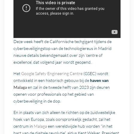
Deze week heeft de Californische techgigant tijdens de
cyberbeveiligingstop van de technologiereus in Madrid
nieuwe details bekendgemaakt over zijn ‘centre of
excellence’, dat volgend jaar wordt geopend.
Het
Google Safety Engineering Centre
(GSEC) wordt
ontwikkeld in een historisch gebouw bij de
haven van
Malaga
en zal in de tweede helft van 2023 zijn deuren
openen voor professionals op het gebied van
cyberbeveiliging in de dop.
En in plaats van zich alleen te richten op de zuidwestelijke
hoek van Europa, zoals oorspronkelijk gedacht, zal het
centrum in
Malaga
een wereldwijde hub worden “in het
hart van de digitale revolutie”, aldus Kent Walker, President