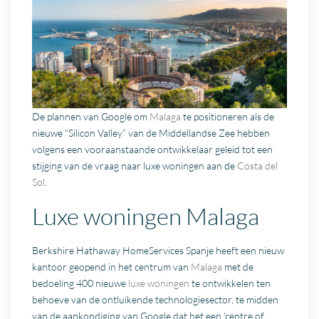
De plannen van Google om
Malaga
te positioneren als de
nieuwe “Silicon Valley” van de Middellandse Zee hebben
volgens een vooraanstaande ontwikkelaar geleid tot een
stijging van de vraag naar luxe woningen aan de
Costa del
Sol
.
Luxe woningen Malaga
Berkshire Hathaway HomeServices Spanje heeft een nieuw
kantoor geopend in het centrum van
Malaga
met de
bedoeling 400 nieuwe
luxe woningen
te ontwikkelen ten
behoeve van de ontluikende technologiesector, te midden
van de aankondiging van Google dat het een ‘centre of