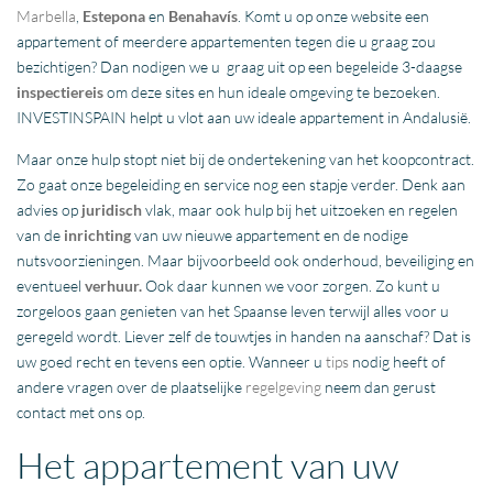
Marbella
,
Estepona
en
Benahavís
. Komt u op onze website een
appartement of meerdere appartementen tegen die u graag zou
bezichtigen? Dan nodigen we u graag uit op een begeleide 3-daagse
inspectiereis
om deze sites en hun ideale omgeving te bezoeken.
INVESTINSPAIN helpt u vlot aan uw ideale appartement in Andalusië.
Maar onze hulp stopt niet bij de ondertekening van het koopcontract.
Zo gaat onze begeleiding en service nog een stapje verder. Denk aan
advies op
juridisch
vlak, maar ook hulp bij het uitzoeken en regelen
van de
inrichting
van uw nieuwe appartement en de nodige
nutsvoorzieningen. Maar bijvoorbeeld ook onderhoud, beveiliging en
eventueel
verhuur.
Ook daar kunnen we voor zorgen. Zo kunt u
zorgeloos gaan genieten van het Spaanse leven terwijl alles voor u
geregeld wordt. Liever zelf de touwtjes in handen na aanschaf? Dat is
uw goed recht en tevens een optie. Wanneer u
tips
nodig heeft of
andere vragen over de plaatselijke
regelgeving
neem dan gerust
contact met ons op.
Het appartement van uw