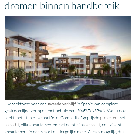
dromen binnen handbereik
Uw zoektocht naar een
tweede verblijf
in Spanje kan compleet
gestroomlijnd verlopen met behulp van
INVESTINSPAIN
. Wat u ook
zoekt, het zit in onze portfolio. Competitief geprijsde
projecten
met
zeezicht
, villa-appartementen met eerstelijns
zeezicht
, een villa-stijl
appartement in een resort en dergelijke meer. Alles is mogelijk, dus