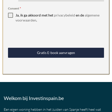
+32
Consent
*
Ja, ik ga akkoord met het
privacybeleid
en de
algemene
voorwaarden
.
Gratis E-book aanvragen
Welkom bij Investinspain.be
Een eigen woning hebben in het zuiden van Spanje heeft heel wat