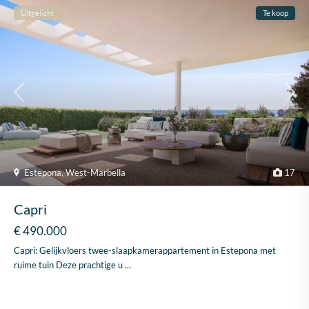
Uitgelicht
Te koop
Estepona
,
West-Marbella
17
Capri
€ 490.000
Capri: Gelijkvloers twee-slaapkamerappartement in
Estepona
met
ruime tuin Deze prachtige u
...