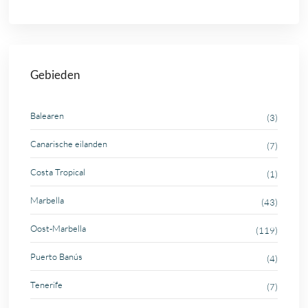
Gebieden
Balearen
(3)
Canarische eilanden
(7)
Costa Tropical
(1)
Marbella
(43)
Oost-Marbella
(119)
Puerto Banús
(4)
Tenerife
(7)