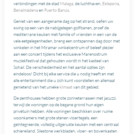
verbindingen met de stad
Malaga
, de luchthaven,
Estepona
,
Benalmádena
en
Puerto Banús
.
Geniet van een aangename dag op het strand, oefen uw
swing op een van de nabijgelegen golfbanen, proef de
mediterrane keuken met familie of vrienden in een van de
vele eetgelegenheden, breng een ontspannen dag door met
winkelen in het Miramar winkelcentrum of beleef plezier
aan een concert tijdens het exclusieve Marenostrum
muziekfestival dat gehouden wordt in het kasteel van
Sohail. De verscheidenheid en het aantal opties zijn
eindeloos! Dicht bij elke service die u nodig heeft en met
alle entertainment die u zich kunt voorstellen en allemaal
genietend van het unieke
klimaat
van dit gebied.
De penthouses hebben grote zonneterrassen met jacuzzi,
terwijl de woningen op de begane grond hun eigen
privétuin hebben. Alle woningen beschikken over ruime
woonkamers met grote stenen vloertegels, een
geïntegreerde, volledig uitgeruste keuken met een centraal
schiereiland, Silestone werkbladen, vloer- en bovenkasten