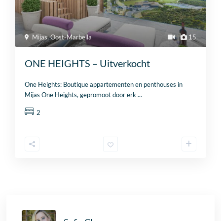
Mijas
,
Oost-Marbella
15
ONE HEIGHTS – Uitverkocht
One Heights: Boutique appartementen en penthouses in
Mijas One Heights, gepromoot door erk
...
2