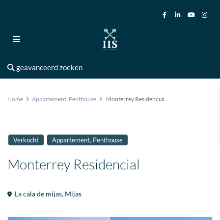
geavanceerd zoeken
Home
Appartement
,
Penthouse
Monterrey Residencial
,
Verkocht
Appartement
Penthouse
Monterrey Residencial
La cala de mijas
,
Mijas