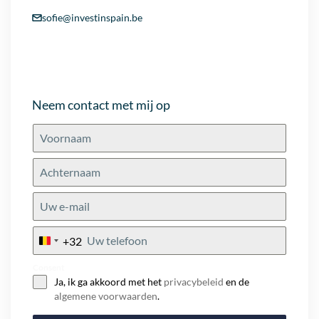
sofie@investinspain.be
Neem contact met mij op
+32
Belgium
+32
Consent
Ja, ik ga akkoord met het
privacybeleid
en de
algemene voorwaarden
.