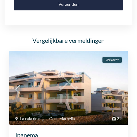
Verzenden
Vergelijkbare vermeldingen
Verkocht
La cala de mijas
,
Oost-Marbella
22
Ipanema