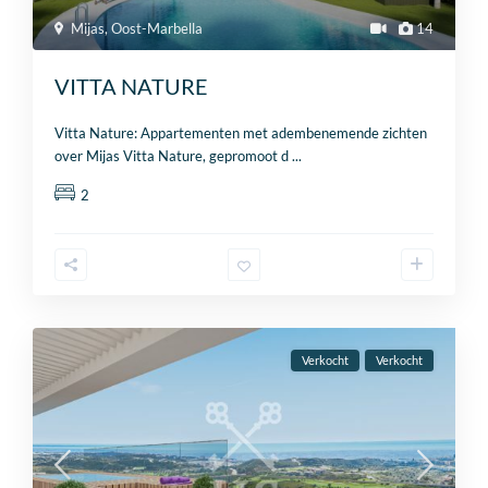
Mijas
,
Oost-Marbella
14
VITTA NATURE
Vitta Nature: Appartementen met adembenemende zichten
over Mijas Vitta Nature, gepromoot d
...
2
Verkocht
Verkocht