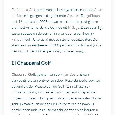
Doña Julia Golf
, is een van de beste golfbanen aan de
Costa
del Sol
en is gelegen in de gemeente
Casares
. De
golfbaan
met 18-holes is in 2005 ontworpen door de prestigieuze
architect Antonio Garcia Garrido uit
Málaga
. Deze baan ligt
tussen de zee en de bergen in waardoor u een heerlijk
klimaat
heeft. Uiteraard met schitterende uitzichten. De
standaard green fees is €53,00 per persoon. Twilight (vanaf
14:00 uur): €45,00 per persoon, inclusief buggy.
El Chapparal Golf
Chaparral Golf
, gelegen aan de
Mijas Costa
, is een
parkachtige baan ontworpen door Pepe Gancedo, ook wel
bekend als de “Picasso van de Golf”. Zijn Chaparral-
ontwerp toont groot respect voor het landschap en de
omgeving, waarbij hij bij het ontwerp van elke hole optimaal
gebruikmaakt van de natuurlijke vorm van de baan. U
ontdekt een unieke route, waarbij de zee en de bergen u