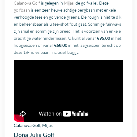
Calanova Golf
is gelegen in
Mijas
, de golfvallei. Deze
golfbaan
is een zeer heuvelachtige bergbaan met enkele
verhoogde tees en golvende greens. De rough is niet te dik
en beheersbaar als u tee-shot fout gaat. Sommige fairways
zijn smal en sommige zijn breed. Het is voorzien van enkele
prachtige waterhindernissen. U kunt al vanaf
€95,00
in het
hoogseizoen of vanaf
€68,00
in het laagseizoen terecht op
deze 18-holes baan, inclusief buggy.
Calanova Golf,
Mijas
Doña Julia Golf