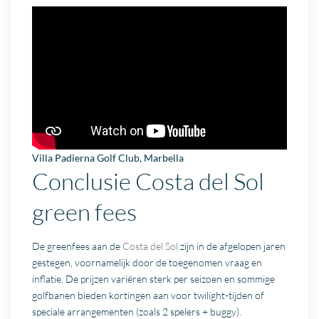
Villa
Padierna Golf Club,
Marbella
Conclusie Costa del Sol
green fees
De greenfees aan de
Costa del Sol
zijn in de afgelopen jaren
gestegen, voornamelijk door de toegenomen vraag en
inflatie. De prijzen variëren sterk per seizoen en sommige
golfbanen bieden kortingen aan voor twilight-tijden of
speciale arrangementen (zoals 2 spelers + buggy).