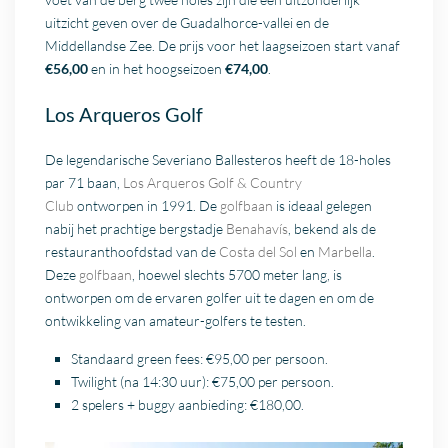
uitzicht geven over de Guadalhorce-vallei en de
Middellandse Zee. De prijs voor het laagseizoen start vanaf
€56,00
en in het hoogseizoen
€74,00
.
Los Arqueros Golf
De legendarische Severiano Ballesteros heeft de 18-holes
par 71 baan,
Los Arqueros Golf & Country
Club
ontworpen in 1991. De
golfbaan
is ideaal gelegen
nabij het prachtige bergstadje
Benahavís
, bekend als de
restauranthoofdstad van de
Costa del Sol
en
Marbella
.
Deze
golfbaan
, hoewel slechts 5700 meter lang, is
ontworpen om de ervaren golfer uit te dagen en om de
ontwikkeling van amateur-golfers te testen.
Standaard green fees: €95,00 per persoon.
Twilight (na 14:30 uur): €75,00 per persoon.
2 spelers + buggy aanbieding: €180,00.