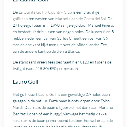
De
La Quinta Golf & Country Club
is een prachtige
golfbaan
ten westen van
Marbella
aan de
Costa del Sol
. De
27 holesgolfbaan is in 1990 aangelegd door Manuel Piñero,
en bestaat uit drie lussen van negen holes. De lussen A en B
hebben ieder een par van 35, lus C heeft een par van 36.
Aan de ene kant kijkt men uit over de Middellandse Zee,
aan de andere kant op de Sierra Blanca.
De standaard green fees bedraagt hier €120 en tijdens de
twilight (vanaf 15:30) €90 per persoon.
Lauro Golf
Het golfresort
Lauro Golf
is een geweldige 27-holes baan
gelegen in de natuur. Deze baan is ontworpen door Folco
Nardi. Daarna is de baan uitgebreid met dank aan Mariano
Benítez. Lopen of een buggy? Vanwege het matig vlakke
karakter is de baan prima lopend te doen, hoewel er aan de
voet van de berg twee holes zijn die een uitzonderlijk