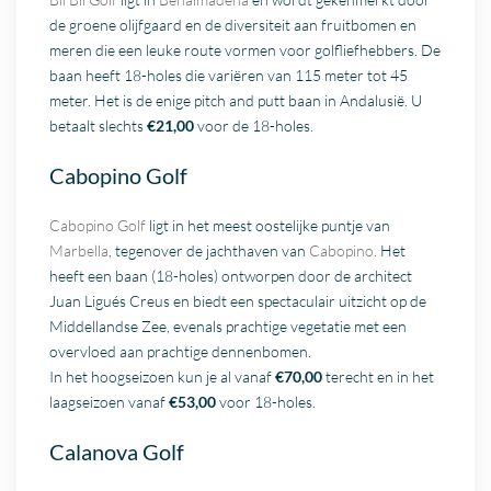
de groene olijfgaard en de diversiteit aan fruitbomen en
meren die een leuke route vormen voor golfliefhebbers. De
baan heeft 18-holes die variëren van 115 meter tot 45
meter. Het is de enige pitch and putt baan in Andalusië. U
betaalt slechts
€21,00
voor de 18-holes.
Cabopino Golf
Cabopino Golf
ligt in het meest oostelijke puntje van
Marbella
, tegenover de jachthaven van
Cabopino
. Het
heeft een baan (18-holes) ontworpen door de architect
Juan Ligués Creus en biedt een spectaculair uitzicht op de
Middellandse Zee, evenals prachtige vegetatie met een
overvloed aan prachtige dennenbomen.
In het hoogseizoen kun je al vanaf
€70,00
terecht en in het
laagseizoen vanaf
€53,00
voor 18-holes.
Calanova Golf