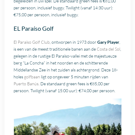
begeleiden in uw spel. De standaard green fees is €81,00
per persoon, inclusief buggy. Twilight (vanaf 14:30 uur):
€75,00 per persoon, inclusief buggy.
EL Paraíso Golf
El Paraíso Golf Club
, ontworpen in 1973 door
Gary Player
,
is een van de meest traditionele banen aan de
Costa del Sol
,
gelegen in de rustige El Paraíso-vallei met de majestueuze
berg “La Concha” in het noorden en de schitterende
Middellandse Zee in het zuiden als achtergrond. Deze 18-
holes
golfbaan
ligt op ongeveer 5 minuten rijden van
Puerto Banús
. De standaard green fees is €85,00 per
persoon. Twilight (vanaf 15:00 uur): €74,00 per persoon.