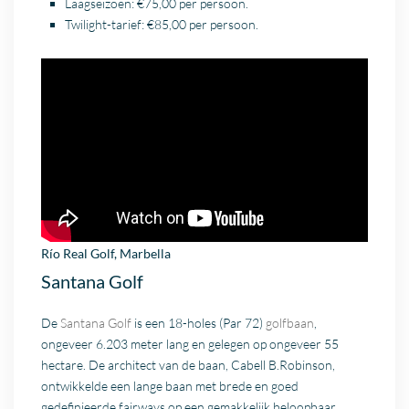
Laagseizoen: €75,00 per persoon.
Twilight-tarief: €85,00 per persoon.
Río Real Golf,
Marbella
Santana Golf
De
Santana Golf
is een 18-holes (Par 72)
golfbaan
,
ongeveer 6.203 meter lang en gelegen op ongeveer 55
hectare. De architect van de baan, Cabell B.Robinson,
ontwikkelde een lange baan met brede en goed
gedefinieerde fairways op een gemakkelijk beloopbaar