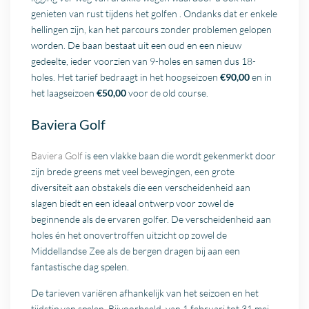
genieten van rust tijdens het golfen . Ondanks dat er enkele
hellingen zijn, kan het parcours zonder problemen gelopen
worden. De baan bestaat uit een oud en een nieuw
gedeelte, ieder voorzien van 9-holes en samen dus 18-
holes. Het tarief bedraagt in het hoogseizoen
€90,00
en in
het laagseizoen
€50,00
voor de old course.
Baviera Golf
Baviera Golf
is een vlakke baan die wordt gekenmerkt door
zijn brede greens met veel bewegingen, een grote
diversiteit aan obstakels die een verscheidenheid aan
slagen biedt en een ideaal ontwerp voor zowel de
beginnende als de ervaren golfer. De verscheidenheid aan
holes én het onovertroffen uitzicht op zowel de
Middellandse Zee als de bergen dragen bij aan een
fantastische dag spelen.
De tarieven variëren afhankelijk van het seizoen en het
tijdstip van spelen. Bijvoorbeeld, van 1 februari tot 31 mei