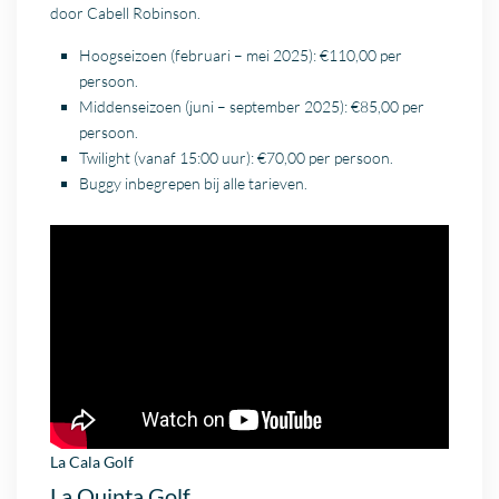
door Cabell Robinson.
Hoogseizoen (februari – mei 2025): €110,00 per
persoon.
Middenseizoen (juni – september 2025): €85,00 per
persoon.
Twilight (vanaf 15:00 uur): €70,00 per persoon.
Buggy inbegrepen bij alle tarieven.
La Cala Golf
La Quinta Golf