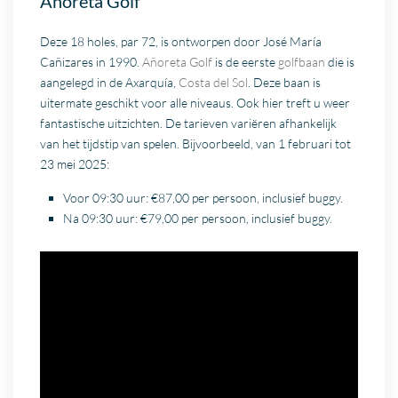
Añoreta Golf
Deze 18 holes, par 72, is ontworpen door José María
Cañizares in 1990.
Añoreta Golf
is de eerste
golfbaan
die is
aangelegd in de Axarquía,
Costa del Sol
. Deze baan is
uitermate geschikt voor alle niveaus. Ook hier treft u weer
fantastische uitzichten. De tarieven variëren afhankelijk
van het tijdstip van spelen. Bijvoorbeeld, van 1 februari tot
23 mei 2025:
Voor 09:30 uur: €87,00 per persoon, inclusief buggy.
Na 09:30 uur: €79,00 per persoon, inclusief buggy.