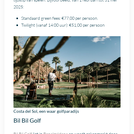
2025:
Standaard green fees: €77,00 per persoon.
Twilight (vanaf 14:00 uur): €51,00 per persoon
Costa del Sol
, een waar golfparadijs
Bil Bil Golf
Bil Bil Golf
ligt in
Benalmádena
en wordt gekenmerkt door