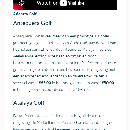
Añoreta Golf
Antequera Golf
Antequera Golf
is veel meer dan een prachtige 18-holes
golfbaan gelegen in het hart van Andalusië, aan de voet van
het natuurpark El Torcal de Antequera,
Málaga
. Het is een
veeleisende, ecologische baan en omgeven door
beschermde boom en planten soorten. Perfect om de beste
golfervaring op te doen in een bevoorrechte omgeving met
een adembenemend landschap en diverse faciliteiten. U
speelt al vanaf
€65,00
in het hoogseizoen en vanaf
€50,00
in het laagseizoen voor de complete 18-holes.
Atalaya Golf
De
golfbaan
Atalaya
biedt een prachtig uitzicht op de
omgeving, de Middellandse Zee en Gibraltar en dankzij de
ligging ver weg van drukke wegen waardoor u ook kan