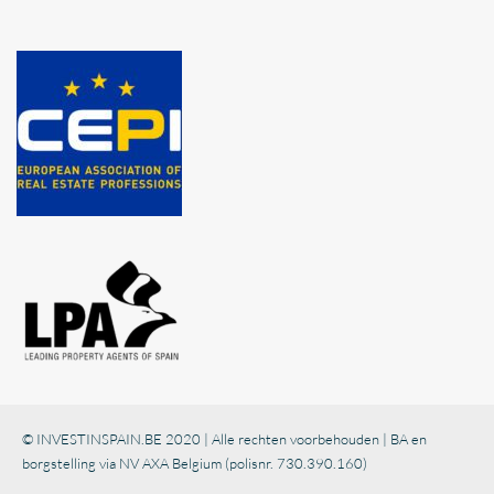
© INVESTINSPAIN.BE 2020 | Alle rechten voorbehouden | BA en
borgstelling via NV AXA Belgium (polisnr. 730.390.160)