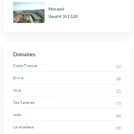
Morasol
Vanaf
€ 351.520
Domaines
Costa Tropical
(1)
Elviria
(3)
Ibiza
(2)
Îles Canaries
(7)
Istán
(4)
La Alcaidesa
(3)