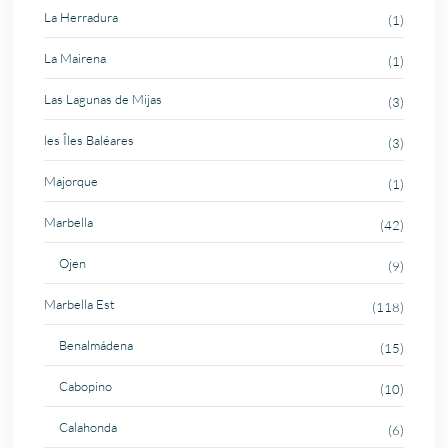
La Herradura
(1)
La Mairena
(1)
Las Lagunas de Mijas
(3)
les Îles Baléares
(3)
Majorque
(1)
Marbella
(42)
Ojen
(9)
Marbella Est
(118)
Benalmádena
(15)
Cabopino
(10)
Calahonda
(6)