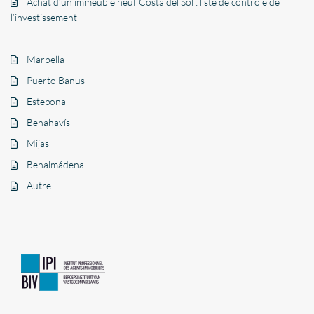
Achat d’un immeuble neuf Costa del Sol : liste de contrôle de
l’investissement
Marbella
Puerto Banus
Estepona
Benahavís
Mijas
Benalmádena
Autre