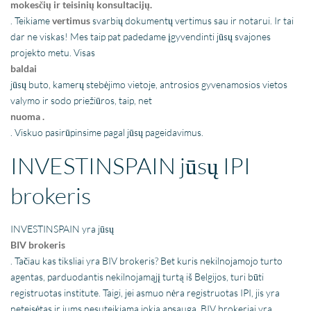
mokesčių ir teisinių konsultacijų.
. Teikiame
vertimus
svarbių dokumentų vertimus sau ir notarui. Ir tai
dar ne viskas! Mes taip pat padedame įgyvendinti jūsų svajones
projekto metu. Visas
baldai
jūsų buto, kamerų stebėjimo vietoje, antrosios gyvenamosios vietos
valymo ir sodo priežiūros, taip, net
nuoma .
. Viskuo pasirūpinsime pagal jūsų pageidavimus.
INVESTINSPAIN jūsų IPI
brokeris
INVESTINSPAIN yra jūsų
BIV brokeris
. Tačiau kas tiksliai yra BIV brokeris? Bet kuris nekilnojamojo turto
agentas, parduodantis nekilnojamąjį turtą iš Belgijos, turi būti
registruotas institute. Taigi, jei asmuo nėra registruotas IPI, jis yra
neteisėtas ir jums nesuteikiama jokia apsauga. BIV brokeriai yra