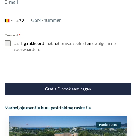
+32
Belgium
+32
Consent
*
Ja, ik ga akkoord met het
privacybeleid
en de
algemene
voorwaarden
.
Gratis E-book aanvragen
Marbeljoje esančių butų pasirinkimą rasite čia
:
Parduodama