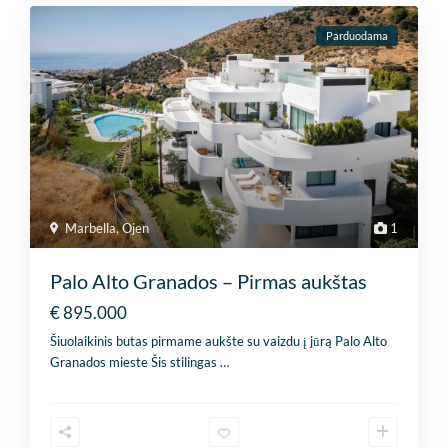
Parduodama
Marbella
,
Ojen
1
Palo Alto Granados – Pirmas aukštas
€ 895.000
Šiuolaikinis butas pirmame aukšte su vaizdu į jūrą Palo Alto
Granados mieste Šis stilingas
…