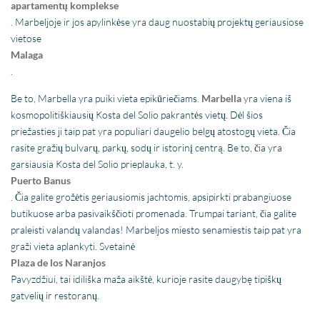
apartamentų komplekse
. Marbeljoje ir jos apylinkėse yra daug nuostabių projektų geriausiose
vietose
Malaga
.
Be to, Marbella yra puiki vieta epikūriečiams.
Marbella
yra viena iš
kosmopolitiškiausių Kosta del Solio pakrantės vietų. Dėl šios
priežasties ji taip pat yra populiari daugelio belgų atostogų vieta. Čia
rasite gražių bulvarų, parkų, sodų ir istorinį centrą. Be to, čia yra
garsiausia Kosta del Solio prieplauka, t. y.
Puerto Banus
. Čia galite grožėtis geriausiomis jachtomis, apsipirkti prabangiuose
butikuose arba pasivaikščioti promenada. Trumpai tariant, čia galite
praleisti valandų valandas! Marbeljos miesto senamiestis taip pat yra
graži vieta aplankyti. Svetainė
Plaza de los Naranjos
Pavyzdžiui, tai idiliška maža aikštė, kurioje rasite daugybę tipiškų
gatvelių ir restoranų.