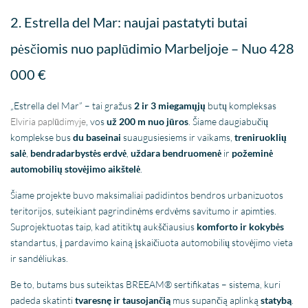
2. Estrella del Mar: naujai pastatyti butai
pėsčiomis nuo paplūdimio
Marbeljoje
– Nuo 428
000 €
„Estrella del Mar” – tai gražus
2 ir 3 miegamųjų
butų kompleksas
Elviria paplūdimyje
, vos
už 200 m nuo jūros
. Šiame daugiabučių
komplekse bus
du baseinai
suaugusiesiems ir vaikams,
treniruoklių
salė
,
bendradarbystės erdvė
,
uždara bendruomenė
ir
požeminė
automobilių stovėjimo aikštelė
.
Šiame projekte buvo maksimaliai padidintos bendros urbanizuotos
teritorijos, suteikiant pagrindinėms erdvėms savitumo ir apimties.
Suprojektuotas taip, kad atitiktų aukščiausius
komforto ir kokybės
standartus, į pardavimo kainą įskaičiuota automobilių stovėjimo vieta
ir sandėliukas.
Be to, butams bus suteiktas BREEAM® sertifikatas – sistema, kuri
padeda skatinti
tvaresnę ir tausojančią
mus supančią aplinką
statybą
.