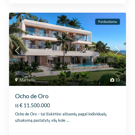
Parduodama
Marbella
10
Ocho de Oro
€ 11.500.000
Iš
Ocho de Oro – tai išskirtinė aštuonių pagal individualų
užsakymą pastatytų vilų kole
…