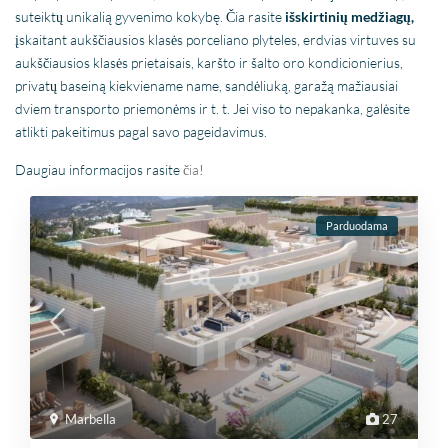
suteiktų unikalią gyvenimo kokybę. Čia rasite
išskirtinių medžiagų,
įskaitant aukščiausios klasės porceliano plyteles, erdvias virtuves su
aukščiausios klasės prietaisais, karšto ir šalto oro kondicionierius,
privatų baseiną kiekviename name, sandėliuką, garažą mažiausiai
dviem transporto priemonėms ir t. t. Jei viso to nepakanka, galėsite
atlikti pakeitimus pagal savo pageidavimus.
Daugiau informacijos rasite
čia
!
Parduodama
Marbella
27