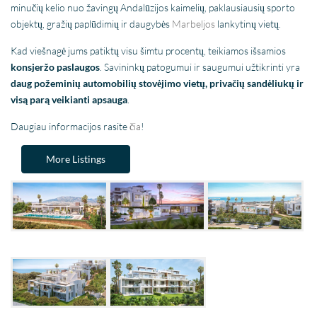
minučių kelio nuo žavingų Andalūzijos kaimelių, paklausiausių sporto
objektų, gražių paplūdimių ir daugybės
Marbeljos
lankytinų vietų.
Kad viešnagė jums patiktų visu šimtu procentų, teikiamos išsamios
konsjeržo paslaugos
. Savininkų patogumui ir saugumui užtikrinti yra
daug požeminių automobilių stovėjimo vietų, privačių sandėliukų ir
visą parą veikianti apsauga
.
Daugiau informacijos rasite
čia
!
More Listings