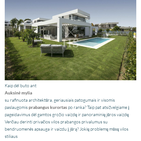
Kaip dėl buto ant
Auksinė mylia
su rafinuota architektūra, geriausiais patogumais ir visomis
paslaugomis
prabangus kurortas
po ranka? Taip pat atsižvelgiame į
pageidavimus dėl gamtos grožio vaizdų ir panoraminių jūros vaizdų.
Verčiau derinti privačios vilos prabangos privalumus su
bendruomenės apsauga ir vaizdu į jūrą? Jokių problemų mūsų vilos
stiliaus