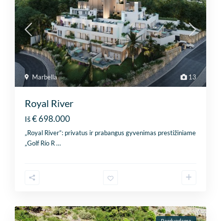
Marbella
13
Royal River
€ 698.000
Iš
„Royal River”: privatus ir prabangus gyvenimas prestižiniame
„Golf Río R
…
Parduodama