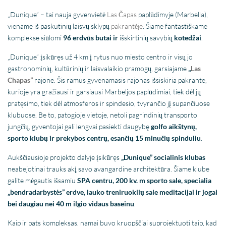
„Dunique” – tai nauja gyvenvietė
Las Čapas
paplūdimyje (Marbella),
viename iš paskutinių laisvų sklypų
pakrantėje
. Šiame fantastiškame
komplekse siūlomi
96 erdvūs butai ir
išskirtinių savybių
kotedžai
.
„Dunique” įsikūręs už 4 km į rytus nuo miesto centro ir visų jo
gastronominių, kultūrinių ir laisvalaikio pramogų, garsiajame
„
Las
Chapas”
rajone. Šis ramus gyvenamasis rajonas išsiskiria pakrante,
kurioje yra gražiausi ir garsiausi Marbeljos paplūdimiai, tiek dėl jų
pratęsimo, tiek dėl atmosferos ir spindesio, tvyrančio jį supančiuose
klubuose. Be to, patogioje vietoje, netoli pagrindinių transporto
jungčių, gyventojai gali lengvai pasiekti daugybę
golfo aikštynų,
sporto klubų ir prekybos centrų, esančių 15 minučių spinduliu
.
Aukščiausioje projekto dalyje įsikūręs
„Dunique” socialinis klubas
neabejotinai trauks akį savo avangardine architektūra. Šiame klube
galite mėgautis išsamiu
SPA centru, 200 kv. m sporto sale, specialia
„bendradarbystės” erdve, lauko treniruoklių sale meditacijai ir jogai
bei daugiau nei 40 m ilgio vidaus baseinu
.
Kaip ir pats kompleksas, namai buvo kruopščiai suprojektuoti taip, kad