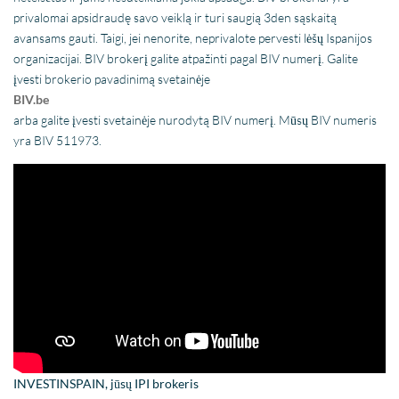
privalomai apsidraudę savo veiklą ir turi saugią 3den sąskaitą
avansams gauti. Taigi, jei nenorite, neprivalote pervesti lėšų Ispanijos
organizacijai. BIV brokerį galite atpažinti pagal BIV numerį. Galite
įvesti brokerio pavadinimą svetainėje
BIV.be
arba galite įvesti svetainėje nurodytą BIV numerį. Mūsų BIV numeris
yra BIV 511973.
INVESTINSPAIN, jūsų IPI brokeris