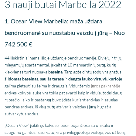
3 nauji butai Marbella 2022
1. Ocean View Marbella: maža uždara
bendruomenė su nuostabiu vaizdu į jūrą – Nuo
742 500 €
44 išskirtiniai namai šioje uždaroje bendruomenėje. Dviejų ir trijų
miegamųjų apartamentai, įskaitant 10 mansardinių butų, kurių
kiekvienas turi nuosavą
baseiną
. Tarp apželdintų sodų yra gražus
šildomas baseinas
,
saulės terasa
ir
dengta lauko virtuvė, kurioje
galima pietauti su šeima ir draugais. Viduržemio
jūros pakrantėje
erdvės kokybė lauke yra tokia pat svarbi kaip ir viduje, todėl daug
rūpesčio, laiko ir pastangų buvo įdėta kuriant erdvias ir saugias
bendras erdves. Iš visų butų atsiveria vaizdas į jūrą ir gražiai
sutvarkytus sodus.
„Ocean View” įsikūręs kalvose, besiribojančiose su unikaliu ir
saugomu gamtos rezervatu, yra privilegijuotoje vietoje, vos už kelių