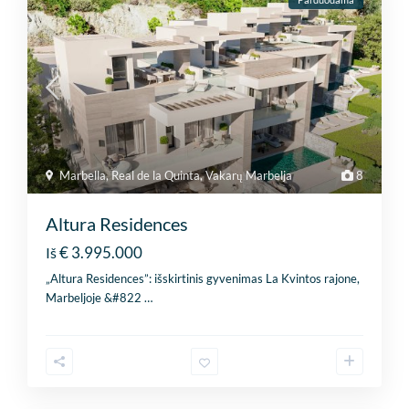
Marbella
,
Real de la Quinta
,
Vakarų Marbelja
8
Altura Residences
€ 3.995.000
Iš
„Altura Residences”: išskirtinis gyvenimas La Kvintos rajone,
Marbeljoje &#822
…