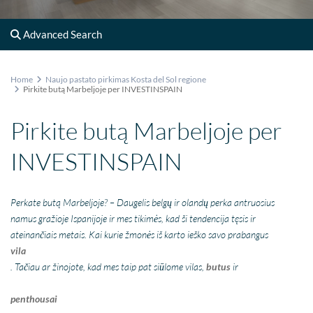
Advanced Search
Home
Naujo pastato pirkimas Kosta del Sol regione
Pirkite butą Marbeljoje per INVESTINSPAIN
Pirkite butą Marbeljoje per
INVESTINSPAIN
Perkate butą Marbeljoje? – Daugelis belgų ir olandų perka antruosius
namus gražioje Ispanijoje ir mes tikimės, kad
ši tendencija
tęsis ir
ateinančiais metais. Kai kurie žmonės iš karto ieško savo
prabangus
vila
. Tačiau ar žinojote, kad mes taip pat siūlome vilas,
butus
ir
penthousai