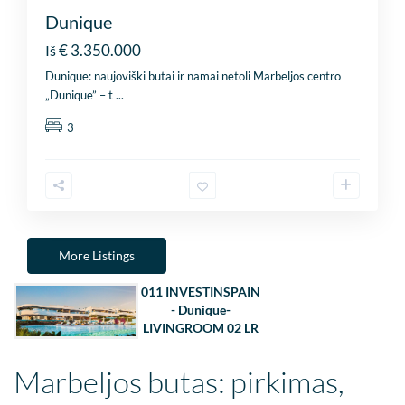
Dunique
€ 3.350.000
Iš
Dunique: naujoviški butai ir namai netoli Marbeljos centro
„Dunique” – t
...
3
More Listings
011 INVESTINSPAIN
- Dunique-
LIVINGROOM 02 LR
Marbeljos butas: pirkimas,