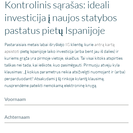
Kontrolinis sąrašas: ideali
investicija į naujos statybos
pastatus pietų Ispanijoje
Pastaraisiais metais labai išryškėjo
IIS
klientų, kurie
antrą kartą
apsistoti
pietų Ispanijoje laiko investicija (arba bent jau iš dalies) ir
kuriems grąža yra pirmoje vietoje, skaičius. Tai visai kitoks atspirties
taškas nei tada, kai ieškote, kuo pasimėgauti. Pirmuoju atveju kyla
klausimas: „Į kokius parametrus reikia atsižvelgti nuomojant ir (arba)
perparduodant? Atsakydami į šį rinkoje kylantį klausimą,
nusprendėme pateikti nemokamą elektroninę knygą.