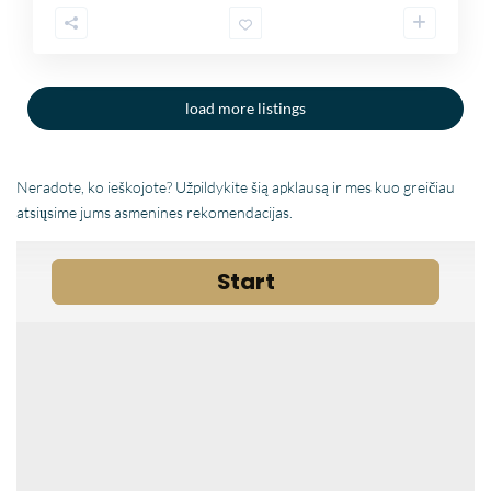
load more listings
Neradote, ko ieškojote? Užpildykite šią apklausą ir mes kuo greičiau
atsiųsime jums asmenines rekomendacijas.