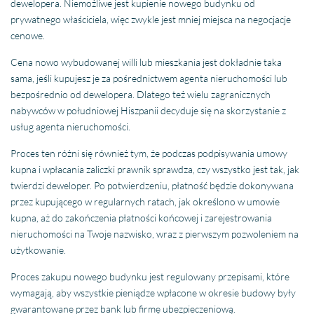
dewelopera. Niemożliwe jest kupienie nowego budynku od
prywatnego właściciela, więc zwykle jest mniej miejsca na negocjacje
cenowe.
Cena nowo wybudowanej willi lub mieszkania jest dokładnie taka
sama, jeśli kupujesz je za pośrednictwem agenta nieruchomości lub
bezpośrednio od dewelopera. Dlatego też wielu zagranicznych
nabywców w południowej Hiszpanii decyduje się na skorzystanie z
usług agenta nieruchomości.
Proces ten różni się również tym, że podczas podpisywania umowy
kupna i wpłacania zaliczki prawnik sprawdza, czy wszystko jest tak, jak
twierdzi deweloper. Po potwierdzeniu, płatność będzie dokonywana
przez kupującego w regularnych ratach, jak określono w umowie
kupna, aż do zakończenia płatności końcowej i zarejestrowania
nieruchomości na Twoje nazwisko, wraz z pierwszym pozwoleniem na
użytkowanie.
Proces zakupu nowego budynku jest regulowany przepisami, które
wymagają, aby wszystkie pieniądze wpłacone w okresie budowy były
gwarantowane przez bank lub firmę ubezpieczeniową.