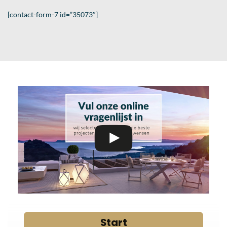
[contact-form-7 id=”35073″]