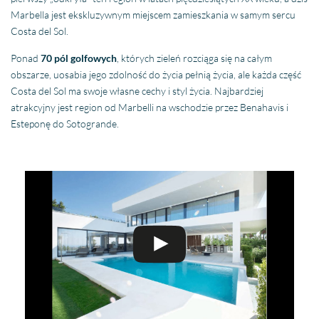
Marbella jest ekskluzywnym miejscem zamieszkania w samym sercu
Costa del Sol.
Ponad
70 pól golfowych
, których zieleń rozciąga się na całym
obszarze, uosabia jego zdolność do życia pełnią życia, ale każda część
Costa del Sol ma swoje własne cechy i styl życia. Najbardziej
atrakcyjny jest region od Marbelli na wschodzie przez Benahavis i
Esteponę do Sotogrande.