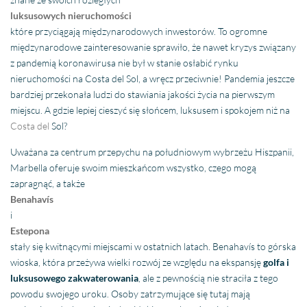
luksusowych nieruchomości
które przyciągają międzynarodowych inwestorów. To ogromne
międzynarodowe zainteresowanie sprawiło, że nawet kryzys związany
z pandemią koronawirusa nie był w stanie osłabić rynku
nieruchomości na Costa del Sol, a wręcz przeciwnie! Pandemia jeszcze
bardziej przekonała ludzi do stawiania jakości życia na pierwszym
miejscu. A gdzie lepiej cieszyć się słońcem, luksusem i spokojem niż na
Costa del
Sol?
Uważana za centrum przepychu na południowym wybrzeżu Hiszpanii,
Marbella oferuje swoim mieszkańcom wszystko, czego mogą
zapragnąć, a także
Benahavís
i
Estepona
stały się kwitnącymi miejscami w ostatnich latach. Benahavís to górska
wioska, która przeżywa wielki rozwój ze względu na ekspansję
golfa i
luksusowego zakwaterowania
, ale z pewnością nie straciła z tego
powodu swojego uroku. Osoby zatrzymujące się tutaj mają