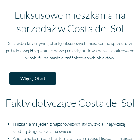
Luksusowe mieszkania na
sprzedaż w Costa del Sol
Sprawdź ekskluzywną ofertę luksusowych mieszkań na sprzedaż w
południowej Hiszpanii. Te nowe projekty budowlane są zlokalizowane
w pobliżu najbardziej zróżnicowanych obiektów.
Więcej Ofert
Fakty dotyczące Costa del Sol
Hiszpania ma jeden z najzdrowszych stylów życia i najwyższą
średnią długość życia na świecie
Andaluzja to najbardziej tętniąca życiem część Hiszpanii i miejsce