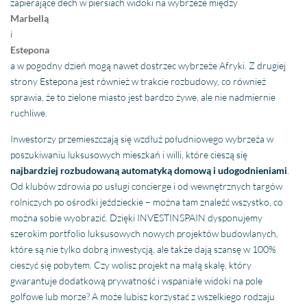
zapierające dech w piersiach widoki na wybrzeże między
Marbellą
i
Estepona
a w pogodny dzień mogą nawet dostrzec wybrzeże Afryki. Z drugiej
strony Estepona jest również w trakcie rozbudowy, co również
sprawia, że to zielone miasto jest bardzo żywe, ale nie nadmiernie
ruchliwe.
Inwestorzy przemieszczają się wzdłuż południowego wybrzeża w
poszukiwaniu luksusowych mieszkań i willi, które cieszą się
najbardziej rozbudowaną automatyką domową i udogodnieniami
.
Od klubów zdrowia po usługi concierge i od wewnętrznych targów
rolniczych po ośrodki jeździeckie – można tam znaleźć wszystko, co
można sobie wyobrazić. Dzięki INVESTINSPAIN dysponujemy
szerokim portfolio luksusowych nowych projektów budowlanych,
które są nie tylko dobrą inwestycją, ale także dają szansę w 100%
cieszyć się pobytem. Czy wolisz projekt na małą skalę, który
gwarantuje dodatkową prywatność i wspaniałe widoki na pole
golfowe lub morze? A może lubisz korzystać z wszelkiego rodzaju