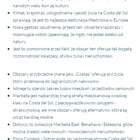
narodzin wielu ikon jej kultury
Klimat, krajobraz, udogodnienia i jakość życia na Costa del Sol
sprawiają, że jest to najlepsza destynacja lifestylowa w Europie
Niska gęstość zaludnienia, przestrzeń, otwarte krajobrazy i
imponujące widoki zapewniają, że nigdy nie jesteś daleko od
natury.
Jest to wzmocnione przez fakt, że obszar ten oferuje tak bogatą
różnorodność lokalizacji, stylów życia i nieruchomości
Obszary przybrzeżne znane jako „Costas” oferują styl życia,
który przemawia do zagranicznych nabywców
Istnieje tu szeroki zakres typów mieszkań i przedziałów cenowych
Marbella jest najbardziej znaną strefą mieszkaniową wysokiej
klasy na Costa del Sol, z pięciogwiazdkowymi usługami i
atrakcyjnością, ale inne obszary oferują alternatywy, które są
coraz bardziej modne
Dotyczy to zwłaszcza Marbella East, Benahavis i Estepona, gdzie
można znaleźć wiele nowych i nowoczesnych nieruchomości
Finca Cortesin i Sotogrande, po zachodniej stronie Costa del Sol,