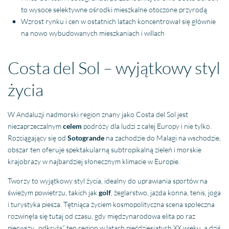
to wysoce selektywne ośrodki mieszkalne otoczone przyrodą
Wzrost rynku i cen w ostatnich latach koncentrował się głównie
na nowo wybudowanych mieszkaniach i willach
Costa del Sol – wyjątkowy styl
życia
W Andaluzji nadmorski region znany jako Costa del Sol jest
niezaprzeczalnym
celem
podróży dla ludzi z całej Europy i nie tylko.
Rozciągający się od
Sotogrande
na zachodzie do Malagi na wschodzie,
obszar ten oferuje spektakularną subtropikalną zieleń i morskie
krajobrazy w najbardziej słonecznym klimacie w Europie.
Tworzy to wyjątkowy styl życia, idealny do uprawiania sportów na
świeżym powietrzu, takich jak
golf
, żeglarstwo, jazda konna, tenis, joga
i turystyka piesza. Tętniąca życiem kosmopolityczna scena społeczna
rozwinęła się tutaj od czasu, gdy międzynarodowa elita po raz
pierwszy „odkryła” ten region w latach pięćdziesiątych XX wieku, a dziś