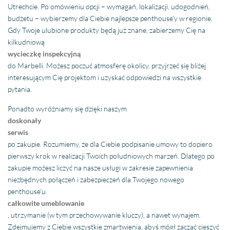
Utrechcie. Po omówieniu opcji – wymagań, lokalizacji, udogodnień,
budżetu – wybierzemy dla Ciebie najlepsze penthouse’y w regionie.
Gdy Twoje ulubione produkty będą już znane, zabierzemy Cię na
kilkudniową
wycieczkę inspekcyjną
do Marbelli. Możesz poczuć atmosferę okolicy, przyjrzeć się bliżej
interesującym Cię projektom i uzyskać odpowiedzi na wszystkie
pytania.
Ponadto wyróżniamy się dzięki naszym
doskonały
serwis
po zakupie. Rozumiemy, że dla Ciebie podpisanie umowy to dopiero
pierwszy krok w realizacji Twoich południowych marzeń. Dlatego po
zakupie możesz liczyć na nasze usługi w zakresie zapewnienia
niezbędnych połączeń i zabezpieczeń dla Twojego nowego
penthouse’u.
całkowite umeblowanie
, utrzymanie (w tym przechowywanie kluczy), a nawet wynajem.
Zdejmujemy z Ciebie wszystkie zmartwienia, abyś mógł zacząć cieszyć