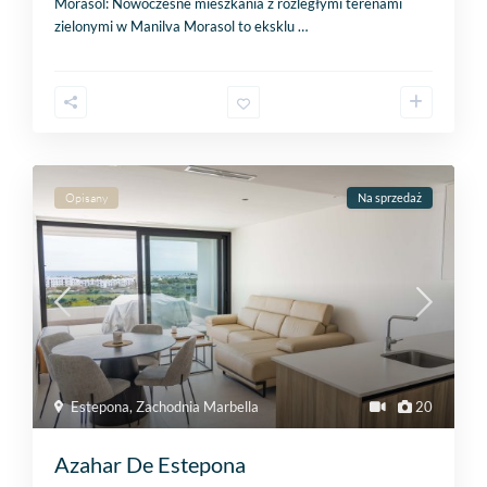
Morasol: Nowoczesne mieszkania z rozległymi terenami
zielonymi w Manilva Morasol to eksklu
…
Opisany
Na sprzedaż
Estepona
,
Zachodnia Marbella
20
Azahar De Estepona