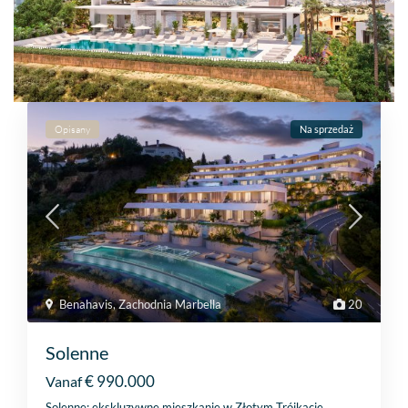
Opisany
Na sprzedaż
Benahavis
,
Zachodnia Marbella
20
Solenne
€ 990.000
Vanaf
Solenne: ekskluzywne mieszkanie w Złotym Trójkącie,