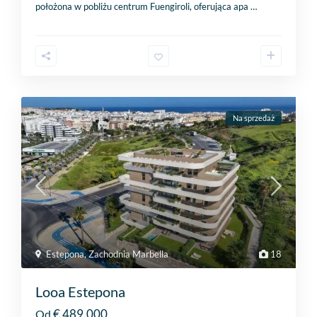
położona w pobliżu centrum Fuengiroli, oferująca apa
…
Na sprzedaż
Estepona
,
Zachodnia Marbella
18
Looa Estepona
€ 489.000
Od