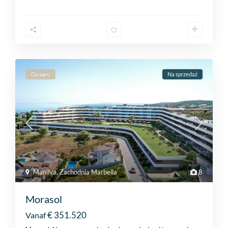
Opisany
Na sprzedaż
Manilva
,
Zachodnia Marbella
8
Morasol
€ 351.520
Vanaf