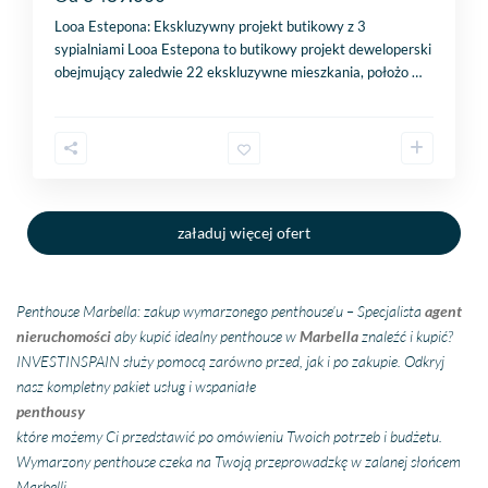
Looa Estepona: Ekskluzywny projekt butikowy z 3
sypialniami Looa Estepona to butikowy projekt deweloperski
obejmujący zaledwie 22 ekskluzywne mieszkania, położo
…
załaduj więcej ofert
Penthouse Marbella: zakup wymarzonego penthouse’u – Specjalista
agent
nieruchomości
aby kupić idealny penthouse w
Marbella
znaleźć i kupić?
INVESTINSPAIN służy pomocą zarówno przed, jak i po zakupie. Odkryj
nasz kompletny pakiet usług i wspaniałe
penthousy
które możemy Ci przedstawić po omówieniu Twoich potrzeb i budżetu.
Wymarzony penthouse czeka na Twoją przeprowadzkę w zalanej słońcem
Marbelli.