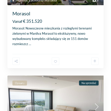
Manilva
,
Zachodnia Marbella
8
Morasol
€ 351.520
Vanaf
Morasol: Nowoczesne mieszkania z rozległymi terenami
zielonymi w Manilva Morasol to ekskluzywny, nowo
wybudowany kompleks składający się ze 151 domów
rozmieszcz
…
Opisany
Na sprzedaż