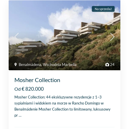
Na sprzedaż
Benalmádena
,
Wschodnia Marbella
24
Mosher Collection
€ 820.000
Od
Mosher Collection: 44 ekskluzywne rezydencje z 1–3
sypialniami i widokiem na morze w Rancho Domingo w
Benalmádenie Mosher Collection to limitowany, luksusowy
pr
…