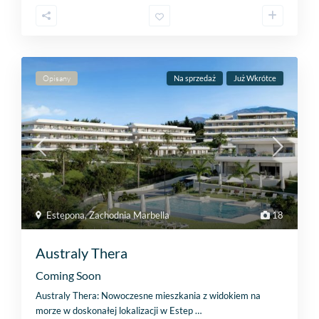
Opisany
Na sprzedaż
Już Wkrótce
Estepona
,
Zachodnia Marbella
18
Australy Thera
Coming Soon
Australy Thera: Nowoczesne mieszkania z widokiem na
morze w doskonałej lokalizacji w Estep
…