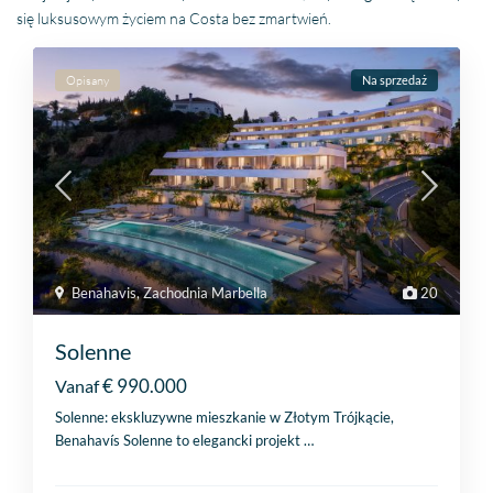
się luksusowym życiem na Costa bez zmartwień.
Opisany
Na sprzedaż
Benahavis
,
Zachodnia Marbella
20
Solenne
€ 990.000
Vanaf
Solenne: ekskluzywne mieszkanie w Złotym Trójkącie,
Benahavís Solenne to elegancki projekt
…