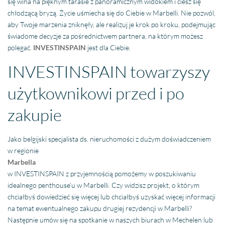
się wina na pięknym tarasie z panoramicznym widokiem i ciesz się
chłodzącą bryzą. Życie uśmiecha się do Ciebie w Marbelli. Nie pozwól,
aby Twoje marzenia zniknęły, ale realizuj je krok po kroku, podejmując
świadome decyzje za pośrednictwem partnera, na którym możesz
polegać.
INVESTINSPAIN
jest dla Ciebie.
INVESTINSPAIN towarzyszy
użytkownikowi przed i po
zakupie
Jako belgijski specjalista ds. nieruchomości z dużym doświadczeniem
w regionie
Marbella
w INVESTINSPAIN z przyjemnością pomożemy w poszukiwaniu
idealnego penthouse’u w Marbelli. Czy widzisz projekt, o którym
chciałbyś dowiedzieć się więcej lub chciałbyś uzyskać więcej informacji
na temat ewentualnego zakupu drugiej rezydencji w Marbelli?
Następnie umów się na spotkanie w naszych biurach w Mechelen lub