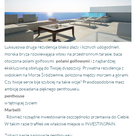
Luksusowa druga rezydencja blisko plaży i licznych udogodnień,
morska bryza rozwiewająca włosy na przestronnym tarasie, baza
otoczona polami golfowymi.
polami golfowymi
i z najbardziej
ekskluzywną obsługą do Twojej dyspozycji. Prywatna rezydencja z
widokiem na Morze Śródziemne, położona między morzem a górami.
Czy twoje serce bije szybciej na takie wizje? Prawdopodobnie masz
ambicję posiadania pięknego penthouse’u.
penthouse
w tętniącej życiem
Marbelli
. Również rozsądne inwestowanie oszczędności przemawia do Ciebie.
W takim razie trafiłeś we właściwe miejsce w INVESTINSPAIN.
Zobacz nasze najnowsze penthouse’y