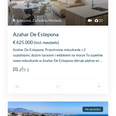
Estepona
,
Zachodnia Marbella
20
Azahar De Estepona
€ 625.000
(incl. meubels)
Azahar De Estepona: Przestronne mieszkanie z 2
sypialniami, dużym tarasem i widokiem na morze To zupełnie
nowe mieszkanie w Azahar De Estepona oferuje piękne wi
…
2
2
Na sprzedaż