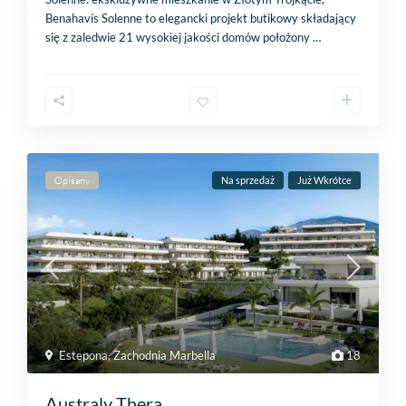
Benahavís Solenne to elegancki projekt butikowy składający
się z zaledwie 21 wysokiej jakości domów położony
…
Opisany
Na sprzedaż
Już Wkrótce
Estepona
,
Zachodnia Marbella
18
Australy Thera