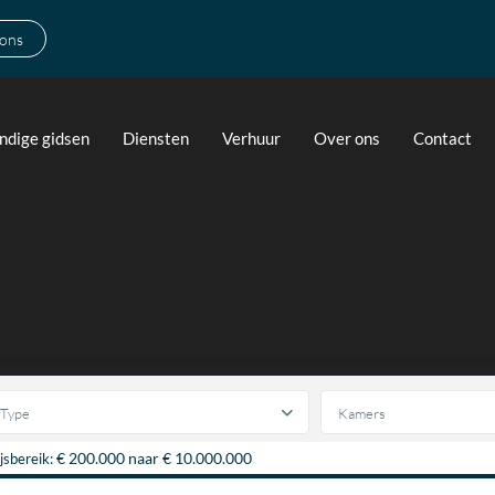
 ons
ndige gidsen
Diensten
Verhuur
Over ons
Contact
Type
Kamers
€ 200.000 naar € 10.000.000
ijsbereik: