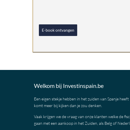
E-book ontvangen
Welkom bij Investinspain.be
Een eigen stekje hebben in het zuiden van Spanje heeft
komt meer bij kijken dan je zou denken.
Vaak krijgen we de vraag van onze klanten welke de fisca
gaan met een aankoop in het Zuiden, als Belg of Neder