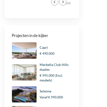
met
door Stijn en Niels en zij
2025
2025
ij
hebben mij in alles perfect
meer
bijgestaan! Ik beveel dit
 de
kantoor aan.
es
eeft
Projecten in de kijker
r
reen
 als
Capri
€ 490.000
Marbella Club Hills
duplex
€ 995.000
(Excl.
meubels)
Solenne
Vanaf
€ 990.000