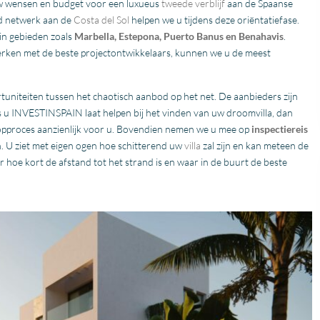
 uw wensen en budget voor een luxueus
tweede verblijf
aan de Spaanse
d netwerk aan de
Costa del Sol
helpen we u tijdens deze oriëntatiefase.
in gebieden zoals
Marbella, Estepona, Puerto Banus en Benahavis
.
ken met de beste projectontwikkelaars, kunnen we u de meest
tuniteiten tussen het chaotisch aanbod op het net. De aanbieders zijn
 Als u INVESTINSPAIN laat helpen bij het vinden van uw droomvilla, dan
koopproces aanzienlijk voor u. Bovendien nemen we u mee op
inspectiereis
. U ziet met eigen ogen hoe schitterend uw
villa
zal zijn en kan meteen de
oe kort de afstand tot het strand is en waar in de buurt de beste