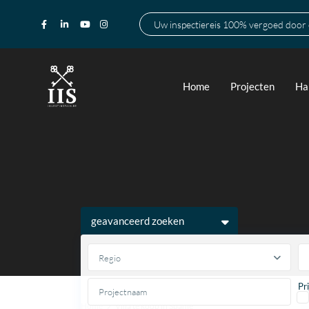
Uw inspectiereis 100% vergoed door
Home
Projecten
Ha
geavanceerd zoeken
Regio
Pr
Home
Villa te koop in Spanje