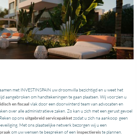
Fantastische service en
TOP BEDRIJF ISS
 samen met INVESTINSPAIN uw droomvilla bezichtigd en u weet het
begeleiding
Wij hebben in Estepona
e tijd aangebroken om handtekeningen te gaan plaatsen. Wij voorzien u
Zeer goede service en
een nieuwbouw
idisch en fiscaal
vlak door een doorwinterd team van advocaten en
uitstekende samenwerking.
appartement gekocht
maken over alle administratieve zaken. Zo kan u zich met een gerust gevoel
Er werd echt de tijd
zijn geholpen door Jas
Lees verder
Lees verder
 Reken op ons
uitgebreid servicepakket
zodat u zich na aankoop geen
genomen om mijn wensen
en makelaar Stijn vd Ke
Fien
Rene
veiliging. Met ons plaatselijke netwerk bezorgen wij u een
in kaart te brengen. Dankzij
van IIS, zij zijn zeer
28 April
28 April
Stijn, mijn
gedreven en eerlijke
praak
om uw wensen te bespreken of een
inspectiereis
te plannen.
2026
2026