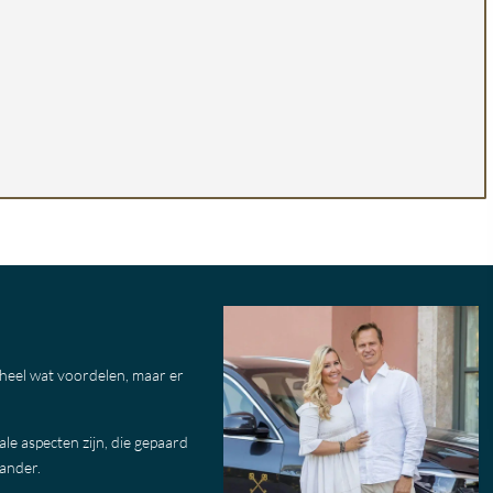
 heel wat voordelen, maar er
le aspecten zijn, die gepaard
lander.