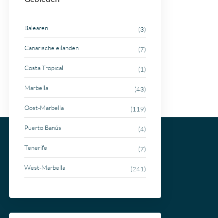
Balearen
(3)
Canarische eilanden
(7)
Costa Tropical
(1)
Marbella
(43)
Oost-Marbella
(119)
Puerto Banús
(4)
Tenerife
(7)
West-Marbella
(241)