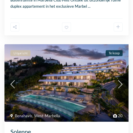
duplex appartement in het exclusieve Marbel
...
Uitgelicht
Te koop
Benahavis
,
West-Marbella
20
Solenne