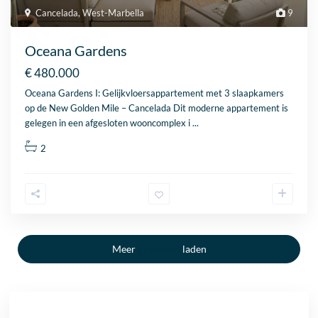
Cancelada
,
West-Marbella
9
Oceana Gardens
€ 480.000
Oceana Gardens I: Gelijkvloersappartement met 3 slaapkamers
op de New Golden Mile – Cancelada Dit moderne appartement is
gelegen in een afgesloten wooncomplex i
...
2
Meer
projecten
laden