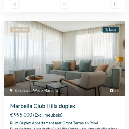
Uitgelicht
Te koop
Benahavis
,
West-Marbella
25
Marbella Club Hills duplex
€ 995.000
(Excl. meubels)
Ruim Duplex Appartement met Groot Terras en Privé
Buitenruimte in Marbella Club Hills Ontdek dit uitzonderlijk ruime