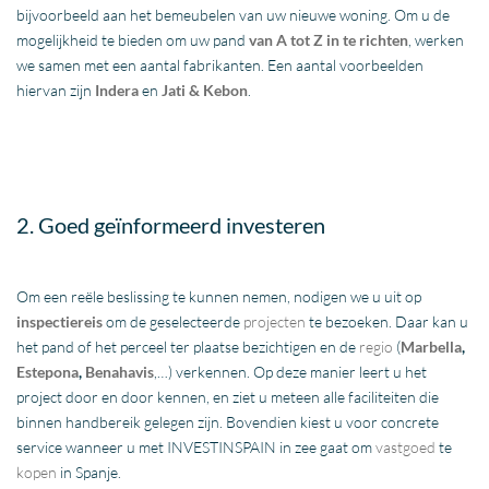
bijvoorbeeld aan het bemeubelen van uw nieuwe woning. Om u de
mogelijkheid te bieden om uw pand
van A tot Z in te richten
, werken
we samen met een aantal fabrikanten. Een aantal voorbeelden
hiervan zijn
Indera
en
Jati & Kebon
.
2. Goed geïnformeerd investeren
Om een reële beslissing te kunnen nemen, nodigen we u uit op
inspectiereis
om de geselecteerde
projecten
te bezoeken. Daar kan u
het pand of het perceel ter plaatse bezichtigen en de
regio
(
Marbella
,
Estepona
,
Benahavis
,…) verkennen. Op deze manier leert u het
project door en door kennen, en ziet u meteen alle faciliteiten die
binnen handbereik gelegen zijn. Bovendien kiest u voor concrete
service wanneer u met INVESTINSPAIN in zee gaat om
vastgoed
te
kopen
in Spanje.