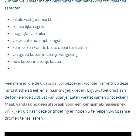
kunnen we u meer inzicht verschaffen met betrekking tot volgende
aspecten:
lokale vastgoedmarkt
plaatselijke regels
mogelijke valkuilen
verwachte huuropbrengst
kenmerken van de beste opportuniteiten
vastgoed
kopen
in Spanje
wetgeving
huis
kopen
in Spanje
kosten
…
Veel mensen die de
Costa del Sol
bezoeken, worden verliefd op deze
fantastische streek en al haar mogelijkheden. Ligt uw toekomst aan
de fonkelende zuidkust van Spanje? Laten we het samen ontdekken!
Maak vandaag nog een afspraak voor een kennismakingsgesprek
.
Wij kijken uit naar deze ontmoeting en hopen u te helpen uw Spaanse
dromen te realiseren.