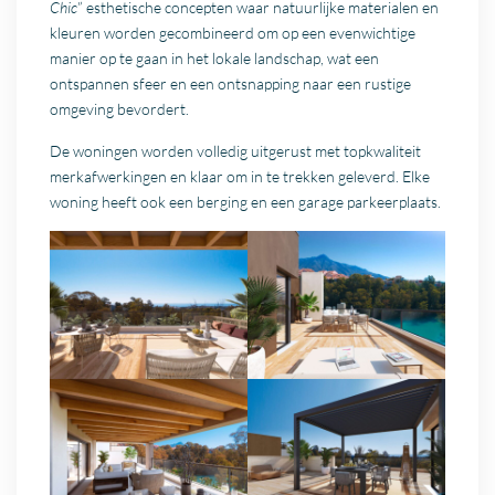
Chic
” esthetische concepten waar natuurlijke materialen en
kleuren worden gecombineerd om op een evenwichtige
manier op te gaan in het lokale landschap, wat een
ontspannen sfeer en een ontsnapping naar een rustige
omgeving bevordert.
De woningen worden volledig uitgerust met topkwaliteit
merkafwerkingen en klaar om in te trekken geleverd. Elke
woning heeft ook een berging en een garage parkeerplaats.