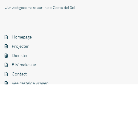
Uw vastgoedmakelaar in de Costa del Sol
Homepage
Projecten
Diensten
BIV-makelaar
Contact
Veelgestelde vragen
Nieuwbouw te koop
Villa’s
Appartementen