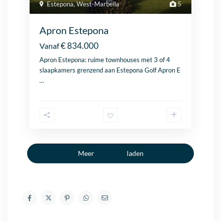
Estepona
,
West-Marbella
5
Apron Estepona
€ 834.000
Vanaf
Apron
Estepona
: ruime townhouses met 3 of 4
slaapkamers grenzend aan
Estepona
Golf Apron E
…
Meer
projecten
laden