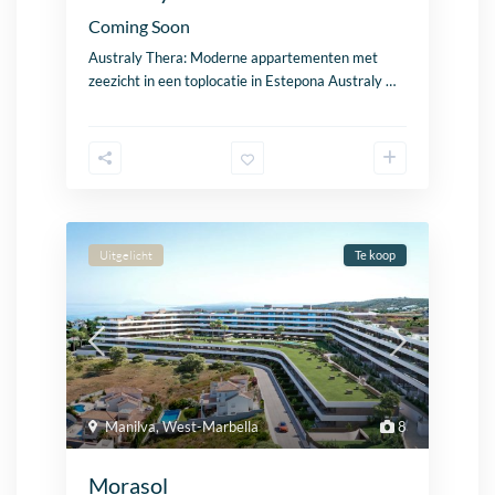
Coming Soon
Australy Thera: Moderne appartementen met
zeezicht
in een toplocatie in
Estepona
Australy
…
Uitgelicht
Te koop
Manilva
,
West-Marbella
8
Morasol