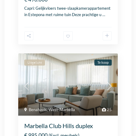
Capri: Gelijkvloers twee-slaapkamerappartement
in
Estepona
met ruime tuin Deze prachtige u
…
Uitgelicht
Te koop
Benahavis
,
West-Marbella
25
Marbella Club Hills duplex
€ 995.000
(Excl. meubels)