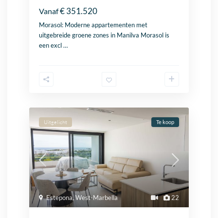
€ 351.520
Vanaf
Morasol: Moderne appartementen met
uitgebreide groene zones in
Manilva
Morasol is
een excl
…
Uitgelicht
Te koop
Estepona
,
West-Marbella
22