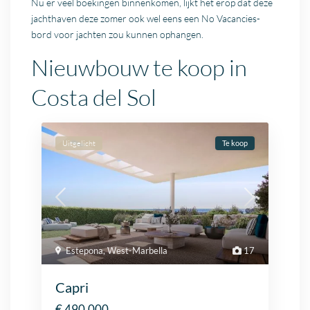
Nu er veel boekingen binnenkomen, lijkt het erop dat deze
jachthaven deze zomer ook wel eens een No Vacancies-
bord voor jachten zou kunnen ophangen.
Nieuwbouw te koop in
Costa del Sol
Uitgelicht
Te koop
Estepona
,
West-Marbella
17
Capri
€ 490.000