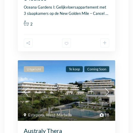
Oceana Gardens I: Gelijkvloersappartement met
3 slaapkamers op de
New Golden Mile
– Cancel
…
2
Uitgelicht
Te koop
Coming Soon
Estepona
,
West-Marbella
18
Australy Thera