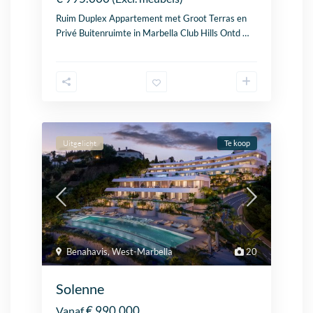
Ruim Duplex Appartement met Groot Terras en
Privé Buitenruimte in
Marbella
Club Hills Ontd
…
Uitgelicht
Te koop
Benahavis
,
West-Marbella
20
Solenne
€ 990.000
Vanaf