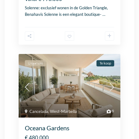
Solenne:
exclusief
wonen in de Golden Triangle,
Benahavís Solenne is een elegant boutique-
…
Uitgelicht
Te koop
Cancelada
,
West-Marbella
9
Oceana Gardens
€ 480.000