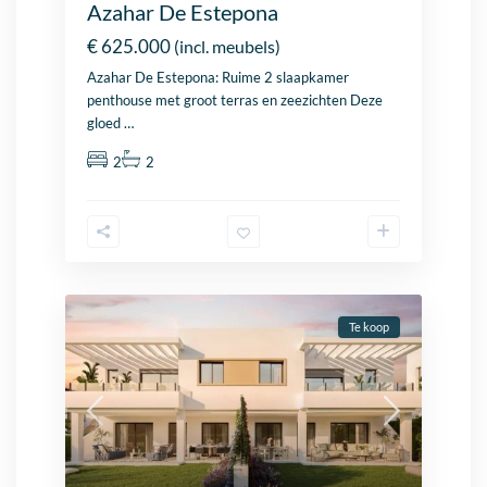
Azahar De Estepona
€ 625.000
(incl. meubels)
Azahar De
Estepona
: Ruime 2 slaapkamer
penthouse met groot terras en zeezichten Deze
gloed
…
2
2
Te koop