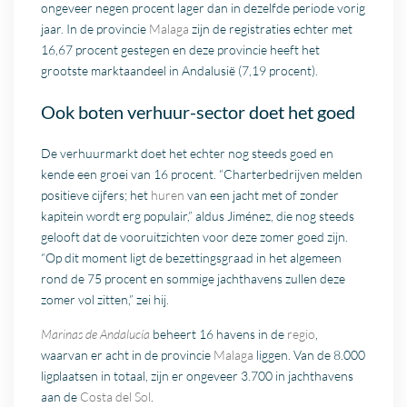
ongeveer negen procent lager dan in dezelfde periode vorig
jaar. In de provincie
Malaga
zijn de registraties echter met
16,67 procent gestegen en deze provincie heeft het
grootste marktaandeel in Andalusië (7,19 procent).
Ook boten verhuur-sector doet het goed
De verhuurmarkt doet het echter nog steeds goed en
kende een groei van 16 procent. “Charterbedrijven melden
positieve cijfers; het
huren
van een jacht met of zonder
kapitein wordt erg populair,” aldus Jiménez, die nog steeds
gelooft dat de vooruitzichten voor deze zomer goed zijn.
“Op dit moment ligt de bezettingsgraad in het algemeen
rond de 75 procent en sommige jachthavens zullen deze
zomer vol zitten,” zei hij.
Marinas de Andalucía
beheert 16 havens in de
regio
,
waarvan er acht in de provincie
Malaga
liggen. Van de 8.000
ligplaatsen in totaal, zijn er ongeveer 3.700 in jachthavens
aan de
Costa del Sol
.