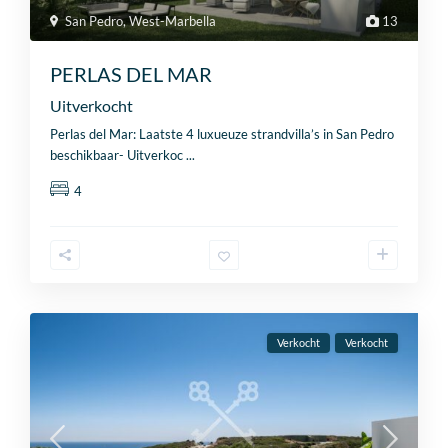
San Pedro
,
West-Marbella
13
PERLAS DEL MAR
Uitverkocht
Perlas del Mar: Laatste 4 luxueuze strandvilla’s in San Pedro
beschikbaar- Uitverkoc
...
4
Verkocht
Verkocht