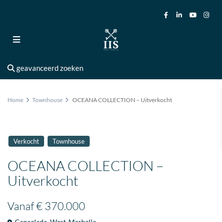
geavanceerd zoeken
Home
Townhouse
OCEANA COLLECTION – Uitverkocht
Verkocht
Townhouse
OCEANA COLLECTION –
Uitverkocht
Vanaf
€ 370.000
Cancelada
,
West-Marbella