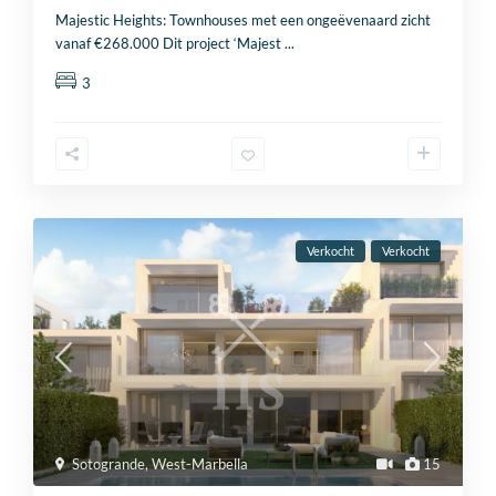
Majestic Heights: Townhouses met een ongeëvenaard zicht
vanaf €268.000 Dit project ‘Majest
...
3
Verkocht
Verkocht
Sotogrande
,
West-Marbella
15