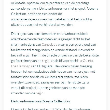
oriëntatie, optimaal om te profiteren van de prachtige
zonsondergangen. De townhouses van het project, Oceana
Collection, bevinden zich onder de
appartementsgebouwen, wat betekent dat het prachtig
uitzicht op zee niet verhinderd zal worden.
Dit project van appartementen en townhouses biedt
adembenemende zeezichten en is gelegen dicht bij het
charmante dorp van
Cancelada
waar u een overvloed aan
faciliteiten zal terugvinden op wandelafstand. Bovendien
bevindt u zich hier in de directe omgeving van de bekendste
golfterreinen van de
regio
, zoals bijvoorbeeld
La Quinta
,
Los Flamingos
en El Higueral. Bewoners zullen toegang
hebben tot een exclusieve club house van het project met
fantastische sociale en wellness faciliteiten, zoals een
overdekt zwembad, sauna en een bar. Tenslotte, zal u
vanuit dit project kunnen genieten van de mooiste
stranden van de
regio
.
De townhouses van Oceana Collection
Oceana Collection bestaat uit 36 stijlvolle townhouses