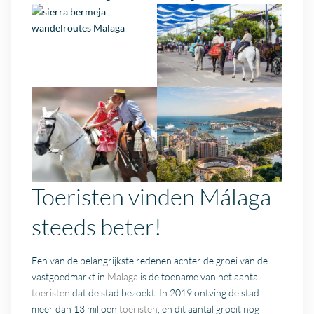
Toeristen vinden Málaga
steeds beter!
Een van de belangrijkste redenen achter de groei van de
vastgoedmarkt in
Malaga
is de toename van het aantal
toeristen
dat de stad bezoekt. In 2019 ontving de stad
meer dan 13 miljoen
toeristen
, en dit aantal groeit nog