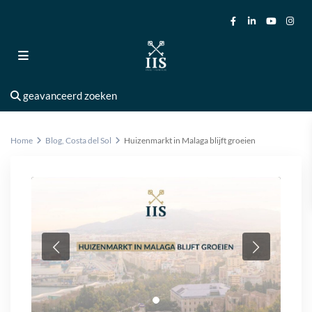
geavanceerd zoeken
Home
Blog
,
Costa del Sol
Huizenmarkt in Malaga blijft groeien