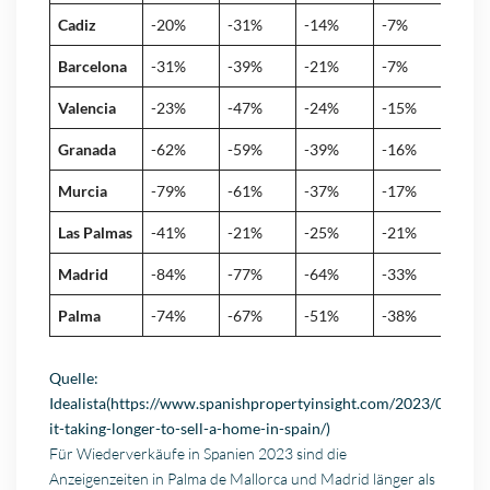
Cadiz
-20%
-31%
-14%
-7%
Barcelona
-31%
-39%
-21%
-7%
Valencia
-23%
-47%
-24%
-15%
Granada
-62%
-59%
-39%
-16%
Murcia
-79%
-61%
-37%
-17%
Las Palmas
-41%
-21%
-25%
-21%
Madrid
-84%
-77%
-64%
-33%
Palma
-74%
-67%
-51%
-38%
Quelle:
Idealista
(https://www.spanishpropertyinsight.com/2023/07/22/i
it-taking-longer-to-sell-a-home-in-spain/)
Für Wiederverkäufe in Spanien 2023 sind die
Anzeigenzeiten in Palma de Mallorca und Madrid länger als