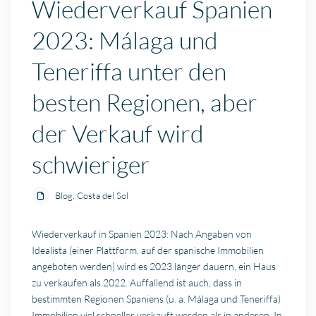
Wiederverkauf Spanien
2023: Málaga und
Teneriffa unter den
besten Regionen, aber
der Verkauf wird
schwieriger
Blog
,
Costa del Sol
Wiederverkauf in Spanien 2023: Nach Angaben von
Idealista (einer Plattform, auf der spanische Immobilien
angeboten werden) wird es 2023 länger dauern, ein Haus
zu verkaufen als 2022. Auffallend ist auch, dass in
bestimmten Regionen Spaniens (u. a. Málaga und Teneriffa)
Immobilien viel schneller verkauft werden als in anderen. In