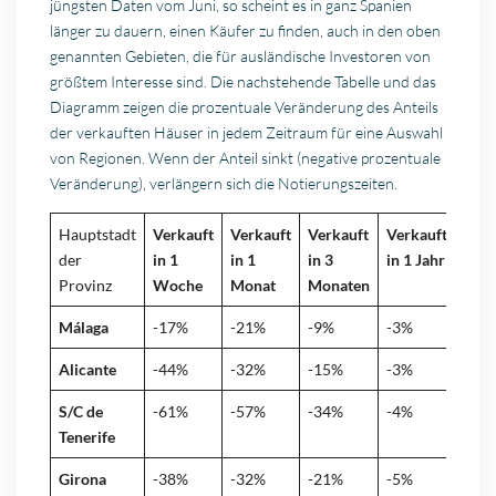
jüngsten Daten vom Juni, so scheint es in ganz Spanien
länger zu dauern, einen Käufer zu finden, auch in den oben
genannten Gebieten, die für ausländische Investoren von
größtem Interesse sind. Die nachstehende Tabelle und das
Diagramm zeigen die prozentuale Veränderung des Anteils
der verkauften Häuser in jedem Zeitraum für eine Auswahl
von Regionen. Wenn der Anteil sinkt (negative prozentuale
Veränderung), verlängern sich die Notierungszeiten.
Hauptstadt
Verkauft
Verkauft
Verkauft
Verkauft
der
in 1
in 1
in 3
in 1 Jahr
Provinz
Woche
Monat
Monaten
Málaga
-17%
-21%
-9%
-3%
Alicante
-44%
-32%
-15%
-3%
S/C de
-61%
-57%
-34%
-4%
Tenerife
Girona
-38%
-32%
-21%
-5%