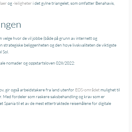
llaer
og
-leiligheter
i det gylne triangelet, som omfatter Benahavis,
ningen
 kan velge hvor de vil jobbe (både på grunn av internett og
den strategiske beliggenheten og den høye livskvaliteten de viktigste
l Sol.
digitale nomader og oppstartsloven 028/2022:
ov, gir også arbeidstakere fra land utenfor
EØS-området
mulighet til
der. Med fordeler som raskere saksbehandling og krav som er
 Spania til et av de mest ettertraktede reisemålene for digitale