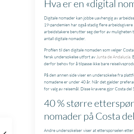
Hva er en «digital no
Digitale nomader kan jobbe uavhengig av arbeidss
19-pandemien har også stadig flere arbeidsgivere b
arbeidstakere benytter seg derfor av muligheten til
antall digitale nomader.
Profilen til den digitale nomaden som velger Costa 
fersk undersøkelse utført av
Junta de Andalucía
. 
derfor behov for å tilpasse ikke bare reiselivsprod
På den annen side viser en undersøkelse fra plat
nomadene er under 40 år. Når det gjelder preferan
for valg av reisemål. Disse kravene gjør Costa del S
40 % større etterspørs
nomader på Costa del
Andre undersøkelser viser at etterspørselen etter