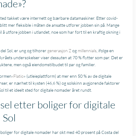
made»?
ted takket være internett og bærbare datamaskiner. Etter covid-
litt mer fleksible i måten de ansatte utfører jobben sin på. Mange
 å utføre jobben i utlandet, noe som har ført til en kraftig økning i
del Sol, er ung og tilhører
generasjon Z
og
millennials
, ifølge en
Byråets undersøkelser viser dessuten at 70 % flytter som par. Det er
uktene, men også eiendomstilbudet til par og familier.
tformen
«Flatio
» (utleieplattform) at mer enn 50 % av de digitale
ser, er nærhet til kysten (46,6 %) og solskinn avgjørende faktorer
ol til et ideelt sted for digitale nomader året rundt.
el etter boliger for digitale
 Sol
 boliger for digitale nomader har økt med 40 prosent på Costa del