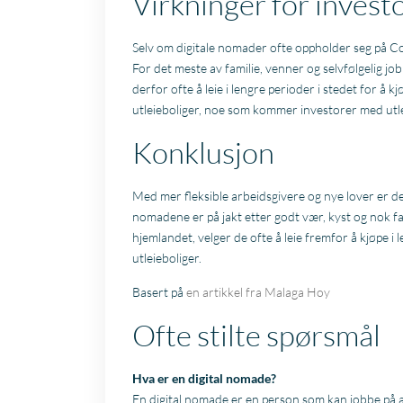
Virkninger for invest
Selv om digitale nomader ofte oppholder seg på Cost
For det meste av familie, venner og selvfølgelig jo
derfor ofte å leie i lengre perioder i stedet for å kj
utleieboliger, noe som kommer investorer med utlei
Konklusjon
Med mer fleksible arbeidsgivere og nye lover er det
nomadene er på jakt etter godt vær, kyst og nok fasi
hjemlandet, velger de ofte å leie fremfor å kjøpe 
utleieboliger.
Basert på
en artikkel fra Malaga Hoy
Ofte stilte spørsmål
Hva er en digital nomade?
En digital nomade er en person som kan jobbe på