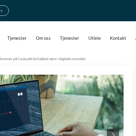
rt
Tjenester
Om oss
Tjenester
Utleie
Kontakt
dommer på Costa del Sol takket være «digitale nomader
Fantastische service e
begeleiding
Zeer goede service en