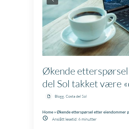
Økende etterspørsel
del Sol takket være 
Blogg
,
Costa del Sol
Home
»
Økende etterspørsel etter eiendommer på
Anslått lesetid:
6
minutter