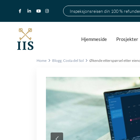
Inspeksjonsreisen din 100 % refunde
Hjemmeside
Prosjekter
Home
Blogg
,
Costa del Sol
Økende etterspørsel etter eien