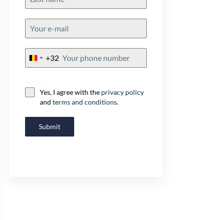
+32
Belgium
+32
Consent
Yes, I agree with the
privacy policy
and
terms and conditions
.
Submit