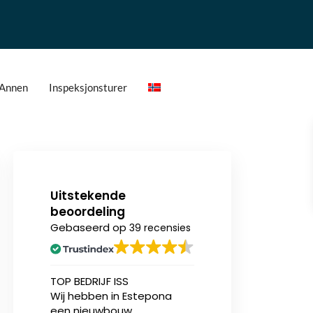
Annen
Inspeksjonsturer
Uitstekende
beoordeling
Gebaseerd op
39 recensies
n
TOP BEDRIJF ISS
Ik heb onlangs (v
Wij hebben in Estepona
eerst) een nieu
een nieuwbouw
appartement aa