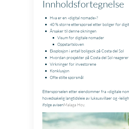
Innholdsfortegnelse
Hva er en «digital nomade»?
40 % større etterspørsel etter boliger for dig
Årsaker til denne økningen
Visum for digitale nomader
Oppstartsloven
Eksplosjon i antall boligsøk på Costa del Sol
Hvordan prosjekter på Costa del Sol reagerer
Virkninger for investorene
Konklusjon
Ofte stilte spørsmål
Etterspørselen etter eiendommer fra «digitale nom
hovedsakelig langtidsleie av luksusvillaer og -leili
ifølge avisen
Malaga Hoy
.