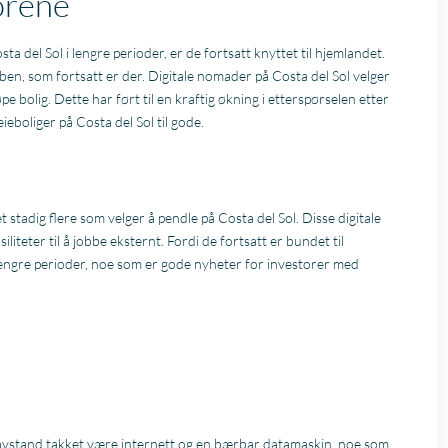
orene
a del Sol i lengre perioder, er de fortsatt knyttet til hjemlandet.
bben, som fortsatt er der. Digitale nomader på Costa del Sol velger
øpe bolig. Dette har ført til en kraftig økning i etterspørselen etter
eboliger på Costa del Sol til gode.
 stadig flere som velger å pendle på Costa del Sol. Disse digitale
liteter til å jobbe eksternt. Fordi de fortsatt er bundet til
i lengre perioder, noe som er gode nyheter for investorer med
 avstand takket være internett og en bærbar datamaskin, noe som