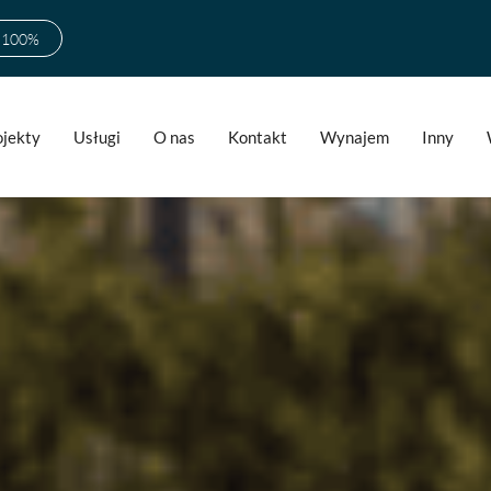
w 100%
ojekty
Usługi
O nas
Kontakt
Wynajem
Inny