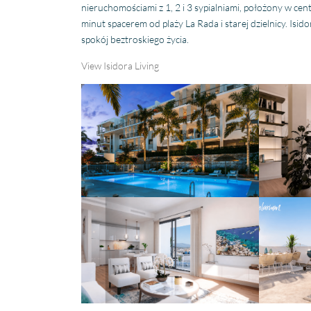
nieruchomościami z 1, 2 i 3 sypialniami, położony w ce
minut spacerem od plaży La Rada i starej dzielnicy. Isido
spokój beztroskiego życia.
View Isidora Living