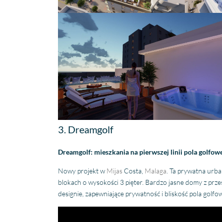
3. Dreamgolf
Dreamgolf: mieszkania na pierwszej linii pola golfo
Nowy projekt w
Mijas
Costa,
Malaga
. Ta prywatna urba
blokach o wysokości 3 pięter. Bardzo jasne domy z pr
designie, zapewniające prywatność i bliskość pola golfo