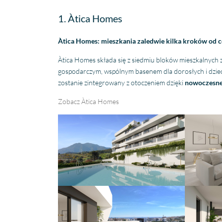
1. Àtica Homes
Àtica Homes: mieszkania zaledwie kilka kroków od
Àtica Homes składa się z siedmiu bloków mieszkalnych 
gospodarczym, wspólnym basenem dla dorosłych i dzieci 
zostanie zintegrowany z otoczeniem dzięki
nowoczesnej
Zobacz Àtica Homes
Fantastische service en
begeleiding
Zeer goede service en
uitstekende samenwerking.
Er werd echt de tijd
Lees verder
genomen om mijn wensen
Fien
in kaart te brengen. Dankzij
28 April
Stijn, mijn
2026
vastgoedmakelaar, heb ik
mijn droomhuis gevonden.