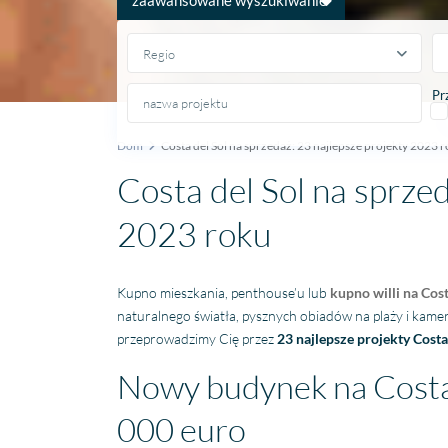
Regio
Pr
Dom
Costa del Sol na sprzedaż: 23 najlepsze projekty 2023 
Costa del Sol na sprzed
2023 roku
Kupno mieszkania, penthouse’u lub
kupno willi na Cost
naturalnego światła, pysznych obiadów na plaży i kam
przeprowadzimy Cię przez
23 najlepsze projekty Costa
Nowy budynek na Costa 
000 euro