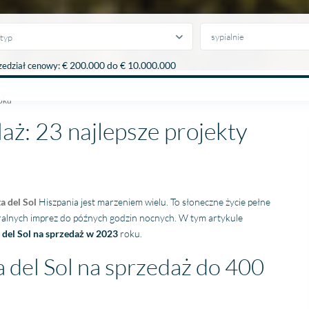
typ
€ 200.000 do € 10.000.000
zedział cenowy:
roku
aż: 23 najlepsze projekty
a del Sol
Hiszpania jest marzeniem
wielu. To słoneczne życie pełne
eralnych imprez do późnych godzin nocnych. W tym artykule
 del Sol na sprzedaż w 2023
roku.
del Sol na sprzedaż do 400