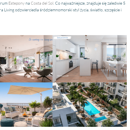
ntrum
Estepony
na
Costa del Sol
. Co najważniejsze, znajduje się zaledwie 5
ra Living odzwierciedla śródziemnomorski styl życia, światło, szczęście i