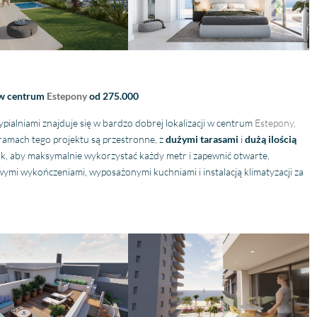
heeft alle vertrouwen meer
bijgestaan! Ik beveel di
dan waar gemaakt. Na de
kantoor aan.
aankoop het hele proces
samen met Niels
doorlopen, en ook hij heeft
super werk verricht voor
ons. Ik kan IIS aan iedereen
 w centrum
Estepony
od 275.000
adviseren, dit is zoals je als
ypialniami znajduje się w bardzo dobrej lokalizacji w centrum
Estepony,
klant behandeld wilt
ramach tego projektu są przestronne, z
dużymi tarasami
i
dużą ilością
worden.
ak, aby maksymalnie wykorzystać każdy metr i zapewnić otwarte,
ymi wykończeniami, wyposażonymi kuchniami i instalacją klimatyzacji za