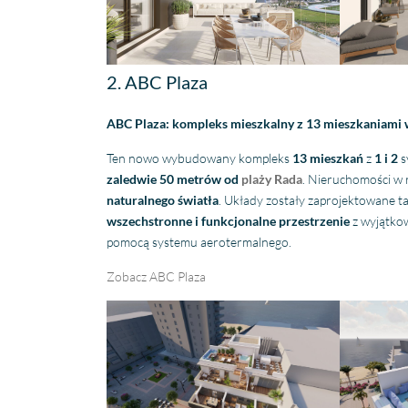
Zelfs toen ik niet in Spanje
was, verliep de
communicatie
probleemloos. Alles verliep
2. ABC Plaza
perfect, alleen maar lof!
ABC Plaza: kompleks mieszkalny z 13 mieszkaniami
Ten nowo wybudowany kompleks
13 mieszkań
z
1 i 2
s
zaledwie 50 metrów od
plaży
Rada
. Nieruchomości w 
naturalnego światła
. Układy zostały zaprojektowane t
wszechstronne i funkcjonalne przestrzenie
z wyjątkow
pomocą systemu aerotermalnego.
Zobacz ABC Plaza