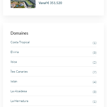
Vanaf
€ 351.520
Domaines
Costa Tropical
(1)
Elviria
(3)
Ibiza
(2)
Îles Canaries
(7)
Istán
(4)
La Alcaidesa
(3)
La Herradura
(1)