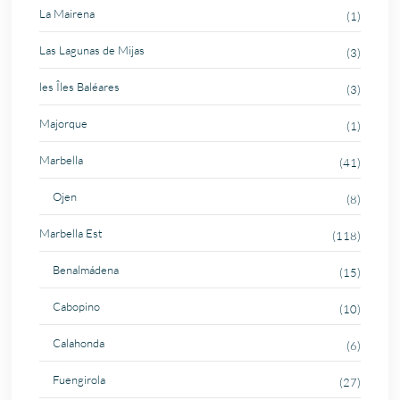
La Mairena
(1)
Las Lagunas de Mijas
(3)
les Îles Baléares
(3)
Majorque
(1)
Marbella
(41)
Ojen
(8)
Marbella Est
(118)
Benalmádena
(15)
Cabopino
(10)
Calahonda
(6)
Fuengirola
(27)