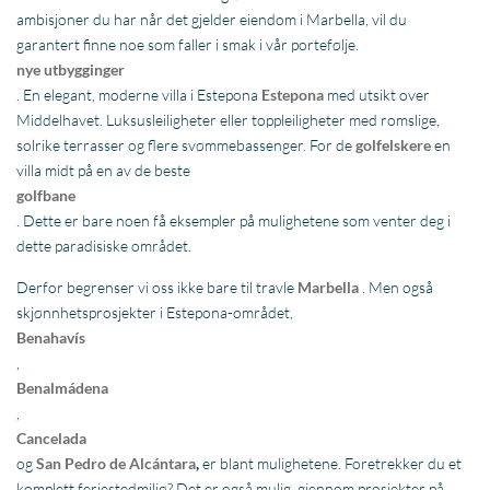
ambisjoner du har når det gjelder eiendom i Marbella, vil du
garantert finne noe som faller i smak i vår portefølje.
nye utbygginger
. En elegant, moderne villa i Estepona
Estepona
med utsikt over
Middelhavet. Luksusleiligheter eller toppleiligheter med romslige,
solrike terrasser og flere svømmebassenger. For de
golfelskere
en
villa midt på en av de beste
golfbane
. Dette er bare noen få eksempler på mulighetene som venter deg i
dette paradisiske området.
Derfor begrenser vi oss ikke bare til travle
Marbella
. Men også
skjønnhetsprosjekter i Estepona-området,
Benahavís
,
Benalmádena
,
Cancelada
og
San Pedro de Alcántara
,
er blant mulighetene. Foretrekker du et
komplett feriestedmiljø? Det er også mulig, gjennom prosjekter på