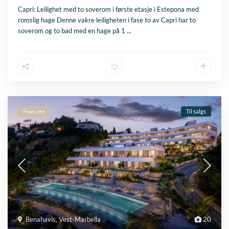
Capri: Leilighet med to soverom i første etasje i Estepona med
romslig hage Denne vakre leiligheten i fase to av Capri har to
soverom og to bad med en hage på 1
...
Featured
Til salgs
Benahavis
,
Vest-Marbella
20