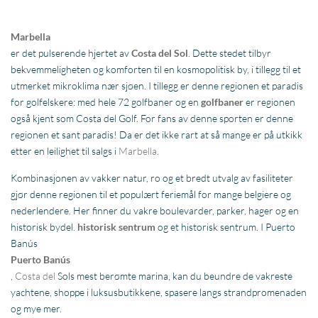
Marbella
er det pulserende hjertet av
Costa del Sol
. Dette stedet tilbyr
bekvemmeligheten og komforten til en kosmopolitisk by, i tillegg til et
utmerket mikroklima nær sjøen. I tillegg er denne regionen et paradis
for golfelskere: med hele 72 golfbaner og en
golfbaner
er regionen
også kjent som Costa del Golf. For fans av denne sporten er denne
regionen et sant paradis! Da er det ikke rart at så mange er på utkikk
etter en leilighet til salgs i
Marbella
.
Kombinasjonen av vakker natur, ro og et bredt utvalg av fasiliteter
gjør denne regionen til et populært feriemål for mange belgiere og
nederlendere. Her finner du vakre boulevarder, parker, hager og en
historisk bydel.
historisk
sentrum
og et historisk sentrum. I Puerto
Banús
Puerto Banús
,
Costa del
Sols mest berømte marina, kan du beundre de vakreste
yachtene, shoppe i luksusbutikkene, spasere langs strandpromenaden
og mye mer.