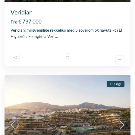
Veridian
€ 797.000
Fra
Veridian: miljøvennlige rekkehus med 3 soverom og havutsikt i El
Higuerón, Fuengirola Veri
…
Til salgs