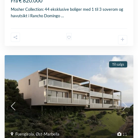
€ 820.000
Fra
Mosher Collection: 44 eksklusive boliger med 1 til 3 soverom og
havutsikt i Rancho Domingo
…
Til salgs
Fuengirola
,
Øst-Marbella
11