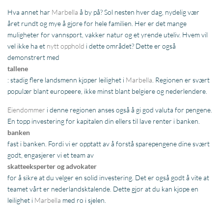
Hva annet har
Marbella
å by på? Sol nesten hver dag, nydelig vær
året rundt og mye å gjøre for hele familien. Her er det mange
muligheter for vannsport, vakker natur og et yrende uteliv. Hvem vil
vel ikke ha et
nytt opphold
i dette området? Dette er også
demonstrert med
tallene
: stadig flere landsmenn kjøper leilighet i
Marbella
. Regionen er svært
populær blant europeere, ikke minst blant belgiere og nederlendere.
Eiendommer
i denne regionen anses også å gi god valuta for pengene.
En topp investering for kapitalen din ellers til lave renter i banken.
banken
fast i banken. Fordi vi er opptatt av å forstå sparepengene dine svært
godt, engasjerer vi et team av
skatteeksperter og advokater
for å sikre at du velger en solid investering. Det er også godt å vite at
teamet vårt er nederlandsktalende. Dette gjør at du kan kjøpe en
leilighet i
Marbella
med ro i sjelen.