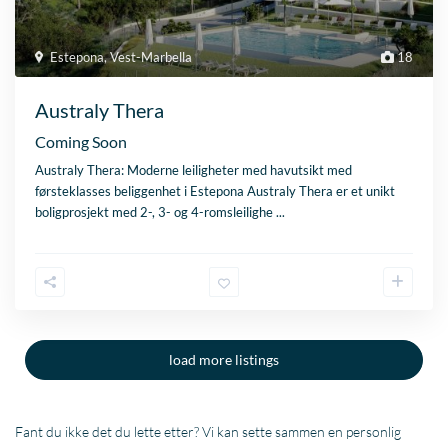
Estepona
,
Vest-Marbella
18
Australy Thera
Coming Soon
Australy Thera: Moderne leiligheter med havutsikt med
førsteklasses beliggenhet i Estepona Australy Thera er et unikt
boligprosjekt med 2-, 3- og 4-romsleilighe
...
load more listings
Fant du ikke det du lette etter? Vi kan sette sammen en personlig