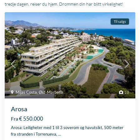
tredje dagen, reiser du hjem. Drømmen din har blitt virkelighet!
Til salgs
Mijas Costa
,
Øst-Marbella
13
Arosa
€ 550.000
Fra
Arosa: Leiligheter med 1 til 3 soverom og havutsikt, 500 meter
fra stranden i Torrenueva,
…