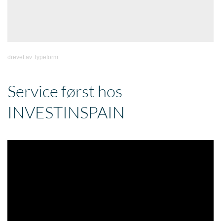
drevet av
Typeform
Service først hos
INVESTINSPAIN