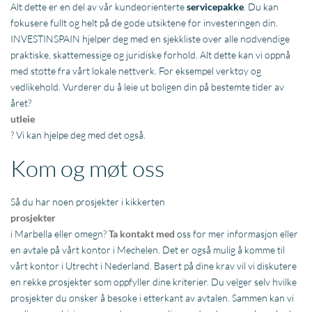
Alt dette er en del av vår kundeorienterte
servicepakke
. Du kan
fokusere fullt og helt på de gode utsiktene for investeringen din.
INVESTINSPAIN hjelper deg med en sjekkliste over alle nødvendige
praktiske, skattemessige og juridiske forhold. Alt dette kan vi oppnå
med støtte fra vårt lokale nettverk. For eksempel verktøy og
vedlikehold. Vurderer du å leie ut boligen din på bestemte tider av
året?
utleie
? Vi kan hjelpe deg med det også.
Kom og møt oss
Så du har noen prosjekter i kikkerten
prosjekter
i Marbella eller omegn?
Ta kontakt med
oss for mer informasjon eller
en avtale på vårt kontor i Mechelen. Det er også mulig å komme til
vårt kontor i Utrecht i Nederland. Basert på dine krav vil vi diskutere
en rekke prosjekter som oppfyller dine kriterier. Du velger selv hvilke
prosjekter du ønsker å besøke i etterkant av avtalen. Sammen kan vi