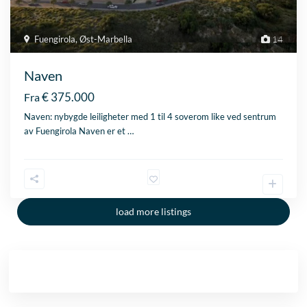
Fuengirola
,
Øst-Marbella
14
Naven
€ 375.000
Fra
Naven: nybygde leiligheter med 1 til 4 soverom like ved sentrum
av Fuengirola Naven er et
…
load more listings