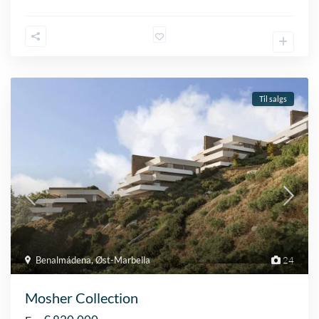
Til salgs
Benalmádena
,
Øst-Marbella
24
Mosher Collection