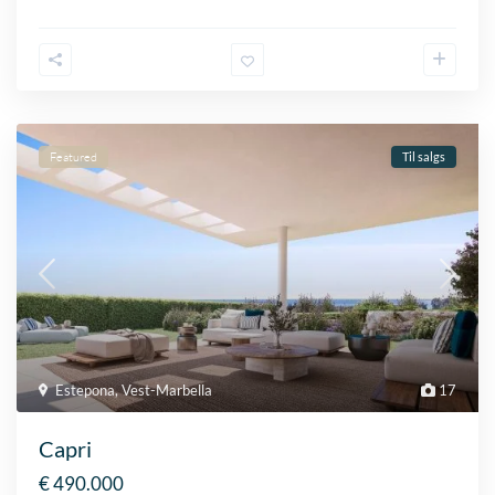
Featured
Til salgs
Estepona
,
Vest-Marbella
17
Capri
€ 490.000