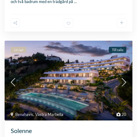
och två badrum med en trädgård på
...
Utvlad
Till salu
Benahavis
,
Västra Marbella
20
Solenne