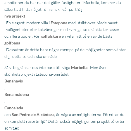
ambitioner du har när det gäller fastigheter i Marbella, kommer du
säkert att hitta något i din smak i vår portfölj
nya projekt
. En elegant, modern villa i
Estepona
med utsikt över Medelhavet.
Lyxlägenheter eller takvåningar med rymliga, soldränkta terrasser
och flera pooler. För
golfälskare
en villa mitt på en av de bästa
golfbana
. Dessutom är detta bara några exempel på de möjligheter som väntar
dig i detta paradisiska område.
Så vi begränsar oss inte bara till livliga
Marbella
. Men även
skönhetsprojekt i Estepona-området,
Benahavís
,
Benalmádena
,
Cancelada
och
San Pedro de Alcántara
,
är några av möjligheterna. Föredrar du
en komplett resortmiljö? Det är också möjligt, genom projekt på orter
som t.ex.