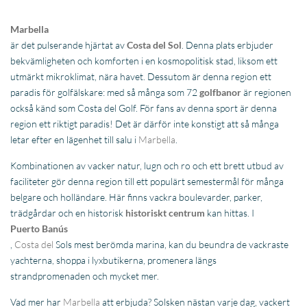
Marbella
är det pulserande hjärtat av
Costa del Sol
. Denna plats erbjuder
bekvämligheten och komforten i en kosmopolitisk stad, liksom ett
utmärkt mikroklimat, nära havet. Dessutom är denna region ett
paradis för golfälskare: med så många som 72
golfbanor
är regionen
också känd som Costa del Golf. För fans av denna sport är denna
region ett riktigt paradis! Det är därför inte konstigt att så många
letar efter en lägenhet till salu i
Marbella
.
Kombinationen av vacker natur, lugn och ro och ett brett utbud av
faciliteter gör denna region till ett populärt semestermål för många
belgare och holländare. Här finns vackra boulevarder, parker,
trädgårdar och en historisk
historiskt
centrum
kan hittas. I
Puerto Banús
,
Costa del
Sols mest berömda marina, kan du beundra de vackraste
yachterna, shoppa i lyxbutikerna, promenera längs
strandpromenaden och mycket mer.
Vad mer har
Marbella
att erbjuda? Solsken nästan varje dag, vackert