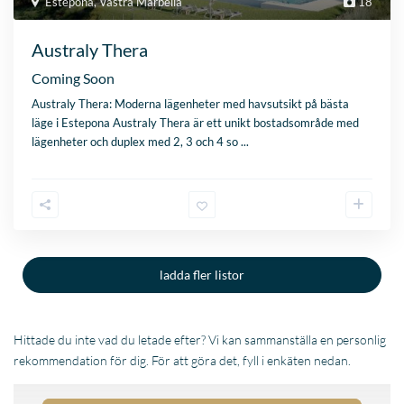
Estepona
,
Västra Marbella
18
Australy Thera
Coming Soon
Australy Thera: Moderna lägenheter med havsutsikt på bästa
läge i Estepona Australy Thera är ett unikt bostadsområde med
lägenheter och duplex med 2, 3 och 4 so
...
ladda fler listor
Hittade du inte vad du letade efter? Vi kan sammanställa en personlig
rekommendation för dig. För att göra det, fyll i enkäten nedan.