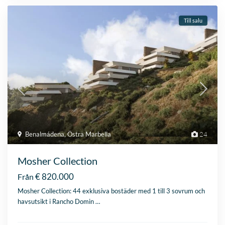
Till salu
Benalmádena
,
Östra Marbella
24
Mosher Collection
€ 820.000
Från
Mosher Collection: 44 exklusiva bostäder med 1 till 3 sovrum och
havsutsikt i Rancho Domin
…