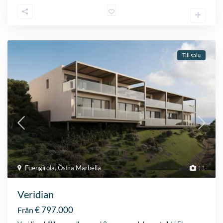
Till salu
Fuengirola
,
Östra Marbella
11
Veridian
€ 797.000
Från