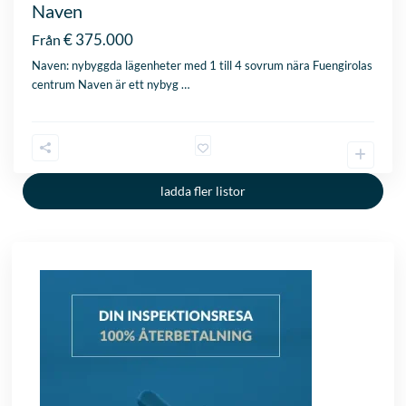
Naven
€ 375.000
Från
Naven: nybyggda lägenheter med 1 till 4 sovrum nära Fuengirolas
centrum Naven är ett nybyg
…
ladda fler listor