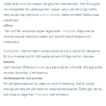
väder året runt och massor att göra för hela familjen. Här finns gott
om möjligheter till vattensporter, vacker natur och ett livligt nattliv.
Vem skulle inte vilja ha en
andra vistelse
i detta område? Detta visas
också med
siffror
: fler och fler landsmän köper lägenheter i
Marbella
. Regionen är
mycket populär bland européer och särskilt bland belgare och
holländare.
Fastigheter
i denna region anses också vara bra valuta för pengarna.
En bra investering för ditt kapital annars till låga räntor i banken
banken
fast i banken. Eftersom vi vill vara säkra på att vi förstår ditt sparande
mycket väl anlitar vi ett team av
skatteexperter och jurister
för att säkerställa att du väljer en solid investering. Det är också
trevligt att veta att vårt team är nederländsktalande. Detta gör att du
kan köpa en lägenhet i
Marbella
med sinnesro.