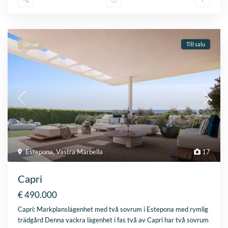
Utvlad
Till salu
Estepona
,
Västra Marbella
17
Capri
€ 490.000
Capri: Markplanslägenhet med två sovrum i Estepona med rymlig
trädgård Denna vackra lägenhet i fas två av Capri har två sovrum