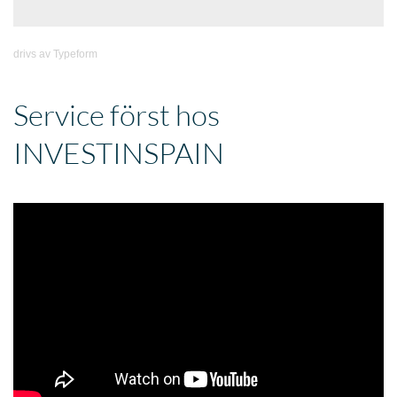
drivs av
Typeform
Service först hos
INVESTINSPAIN