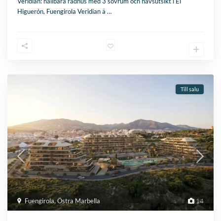
Veridian: hållbara radhus med 3 sovrum och havsutsikt i El
Higuerón, Fuengirola Veridian ä
…
Till salu
Fuengirola
,
Östra Marbella
14