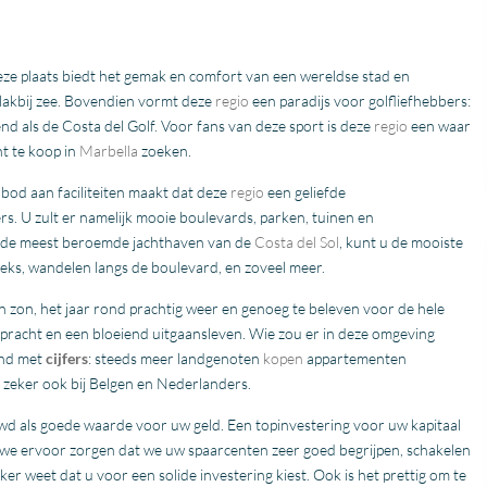
eze plaats biedt het gemak en comfort van een wereldse stad en
vlakbij zee. Bovendien vormt deze
regio
een paradijs voor golfliefhebbers:
nd als de Costa del Golf. Voor fans van deze sport is deze
regio
een waar
t te koop in
Marbella
zoeken.
bod aan faciliteiten maakt dat deze
regio
een geliefde
s. U zult er namelijk mooie boulevards, parken, tuinen en
, de meest beroemde jachthaven van de
Costa del Sol
, kunt u de mooiste
ks, wandelen langs de boulevard, en zoveel meer.
n zon, het jaar rond prachtig weer en genoeg te beleven voor de hele
rpracht en een bloeiend uitgaansleven. Wie zou er in deze omgeving
ond met
cijfers
: steeds meer landgenoten
kopen
appartementen
n zeker ook bij Belgen en Nederlanders.
d als goede waarde voor uw geld. Een topinvestering voor uw kapitaal
we ervoor zorgen dat we uw spaarcenten zeer goed begrijpen, schakelen
eker weet dat u voor een solide investering kiest. Ook is het prettig om te