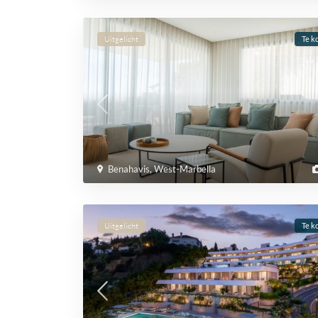
Uitgelicht
Te k
Benahavis
,
West-Marbella
Uitgelicht
Te k