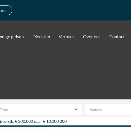
 ons
ndige gidsen
Diensten
Verhuur
Over ons
Contact
Type
Kamers
€ 200.000 naar € 10.000.000
ijsbereik:
 Marbella immo te bieden heeft