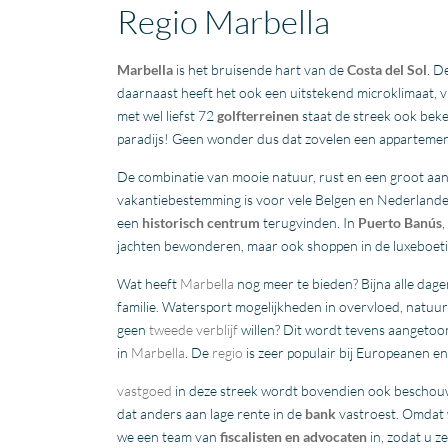
Regio Marbella
Marbella
is het bruisende hart van de
Costa del Sol
. D
daarnaast heeft het ook een uitstekend microklimaat, 
met wel liefst 72
golfterreinen
staat de streek ook beke
paradijs! Geen wonder dus dat zovelen een appartemen
De combinatie van mooie natuur, rust en een groot aan
vakantiebestemming is voor vele Belgen en Nederlander
een
historisch
centrum
terugvinden. In
Puerto Banús
jachten bewonderen, maar ook shoppen in de luxeboetie
Wat heeft
Marbella
nog meer te bieden? Bijna alle dage
familie. Watersport mogelijkheden in overvloed, natuu
geen
tweede verblijf
willen? Dit wordt tevens aangeto
in
Marbella
. De
regio
is zeer populair bij Europeanen e
vastgoed
in deze streek wordt bovendien ook beschouw
dat anders aan lage rente in de
bank
vastroest. Omdat 
we een team van
fiscalisten en advocaten
in, zodat u z