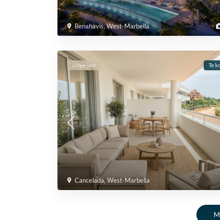
Benahavis
,
West-Marbella
Uitgelicht
Te k
Cancelada
,
West-Marbella
M