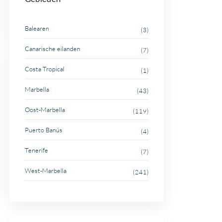
Balearen
(3)
Canarische eilanden
(7)
Costa Tropical
(1)
Marbella
(43)
Oost-Marbella
(119)
Puerto Banús
(4)
Tenerife
(7)
West-Marbella
(241)