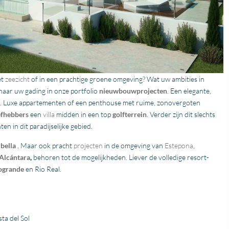
vastgoedmakelaar, heb
mijn droomhuis gevond
Zelfs toen ik niet in Spa
was, verliep de
communicatie
probleemloos. Alles ver
perfect, alleen maar lof
et
zeezicht
of in een prachtige groene omgeving? Wat uw ambities in
 naar uw gading in onze portfolio
nieuwbouwprojecten
. Een elegante,
t. Luxe appartementen of een penthouse met ruime, zonovergoten
efhebbers
een
villa
midden in een top
golfterrein
. Verder zijn dit slechts
n in dit paradijselijke gebied.
bella
. Maar ook pracht
projecten
in de omgeving van
Estepona
,
Alcántara
,
behoren tot de mogelijkheden. Liever de volledige resort-
ogrande
en Rio Real.
ta del Sol