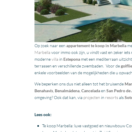
Op zoek naar een
appartement te koop in Marbella
m
Marbella
voor immo ook zijn, u vindt vast en zeker iets
moderne
villa
in
Estepona
met een mediterraan uitzich
terrassen en verschillende zwembaden. Voor de
golfli
enkele voorbeelden van de mogelijkheden die u opwachte
We beperken ons dus niet alleen tot het bruisende
Mar
Benahavís
,
Benalmádena
,
Cancelada
en
San Pedro de 
omgeving? Ook dat kan, via
projecten
in
resorts
als
Sot
Lees ook:
Te koop Marbella: luxe vastgoed en nieuwbouw Cos