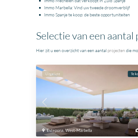
Immo Mechelen dat verkoopt in Zuid Spanje
Immo Marbella: Vind uw tweede droomverblijf
Immo Spanje te koop: de beste opportuniteiten
Selectie van een aantal
Hier zit u een overzicht van een aantal
projecten
die mo
Uitgelicht
Te k
Estepona
,
West-Marbella