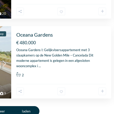
20
Oceana Gardens
oop
€ 480.000
Oceana Gardens I: Gelijkvloersappartement met 3
slaapkamers op de New
Golden Mile
– Cancelada Dit
moderne appartement is gelegen in een afgesloten
wooncomplex i
...
2
9
eer
projecten
laden