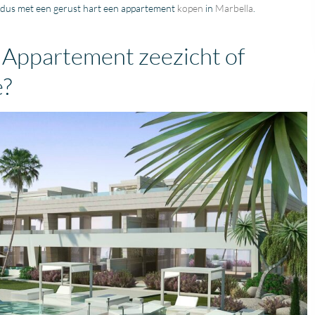
u dus met een gerust hart een appartement
kopen
in
Marbella
.
 Appartement zeezicht of
e?
Fantastische service e
begeleiding
Zeer goede service en
uitstekende samenwerk
Er werd echt de tijd
Lees verder
genomen om mijn wen
Fien
in kaart te brengen. Dan
28 April
Stijn, mijn
2026