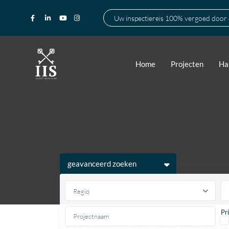
Uw inspectiereis 100% vergoed door
Home
Projecten
Ha
geavanceerd zoeken
Regio
Pr
Home
Nieuwbouw kopen in Costa del Sol
Het mooiste dat