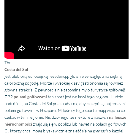
The
Costa del Sol
jest ulubioną europejską rezydencją, głównie ze względu na piękną
całoroczną pogodę. Morze i wysokiej klasy gastronomia są również
główną atrakcją. Z pewnością nie zapominajmy o turystyce golfowej!
Z 72
polami golfowymi
ten sport jest we krwi tego regionu. Ludzie
podróżują na Costa del Sol przez cały rok, aby cieszyć się najlepszymi
polami golfowymi w Hiszpanii. Miłośnicy tego sportu mają więc na co
czekać w tym regionie. Nic dziwnego, że niektóre z naszych
najlepsze
nieruchomości
znajdują się w pobliżu lub nawet na polach golfowych.
Ci, którzy chcą, mogą błyskawicznie znaleźć się na
greenach
o każdej