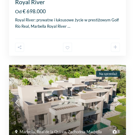
Royal River
€ 698.000
Od
Royal River: prywatne i luksusowe życie w prestiżowym Golf
Río Real, Marbella Royal River
…
Na sprzedaż
Marbella
,
Real de la Quinta
,
Zachodnia Marbella
8