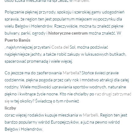
osób szuka mieszkania na sprzedaż w
Marbelli
.
Połączenie pięknej przyrody, spokoju i szerokiej gamy udogodnień
sprawia, że region ten jest popularnym miejscem wypoczynku dla
wielu Belgów i Holendrów. Rzeczywiście, można tu znaleźć piękne
bulwary, parki, ogrody i
historyczne
centrum
można znaleźć. W
Puerto Banús
, najsłynniejszej przystani
Costa del
Sol, można podziwiać
najpiękniejsze jachty, a także robić zakupy w luksusowych butikach,
spacerować promenadą i wiele więcej.
Co jeszcze ma do zaoferowania
Marbella
? Słońce świeci prawie
codziennie, piękna pogoda przez cały rok i mnóstwo atrakcji dla całej
rodziny. Wiele możliwości uprawiania sportów wodnych, naturalne
piękno i kwitnące życie nocne. Kto nie chciałby po
raz drugi zatrzymać
się
w tej okolicy? Świadczą o tym również
liczby
coraz więcej rodaków kupuje mieszkania w
Marbelli
. Region ten jest
bardzo popularny wśród Europejczyków, a już na pewno wśród
Belgów i Holendrów.