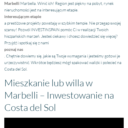
Marbelli
Marbella. Winić ich! Region jest piękny na pobyt, rynek
nieruchomości jest na interesującym etapie.
interesującym etapie
a prestiżowe projekty powstają w szybkim tempie. Nie przegap swojej
szansy! Pozwól INVESTINSPAIN pomóc Ci w realizacji Twoich
hiszpańskich marzeń. Jesteś ciekawy i chcesz dowiedzieć się więcej?
Przyjdź i spotkaj się z nami
poznaj nas
. Chętnie dowiemy się, jakie są Twoje wymagania i jesteśmy gotowi je
urzeczywistnić. Wkrótce będziesz mógł spakować walizki i polecieć na
Costa del Sol.
Mieszkanie lub willa w
Marbelli – Inwestowanie na
Costa del Sol