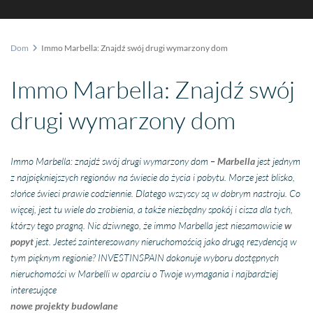
Dom
Immo Marbella: Znajdź swój drugi wymarzony dom
Immo Marbella: Znajdź swój
drugi wymarzony dom
Immo Marbella: znajdź swój drugi wymarzony dom –
Marbella
jest jednym
z najpiękniejszych regionów na świecie do życia i pobytu. Morze jest blisko,
słońce świeci prawie codziennie. Dlatego wszyscy są w dobrym nastroju. Co
więcej, jest tu wiele do zrobienia, a także niezbędny spokój i cisza dla tych,
którzy tego pragną. Nic dziwnego, że immo Marbella jest niesamowicie
w
popyt
jest. Jesteś zainteresowany nieruchomością jako drugą rezydencją w
tym pięknym regionie? INVESTINSPAIN dokonuje wyboru dostępnych
nieruchomości w Marbelli w oparciu o Twoje wymagania i najbardziej
interesujące
nowe projekty budowlane