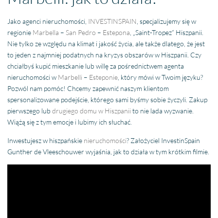
Jako agenci nieruchomości,
INVESTINSPAIN
, specjalizujemy się w
regionie
Marbella
–
San Pedro
–
Estepona
, „Saint-Tropez” Hiszpanii.
Nie tylko ze względu na klimat i jakość życia, ale także dlatego, że jest
to jeden z najmniej podatnych na kryzys obszarów w Hiszpanii. Czy
chciałbyś kupić mieszkanie lub willę za pośrednictwem agenta
nieruchomości w
Marbelli
–
Esteponie
, który mówi w Twoim języku?
Pozwól nam pomóc! Chcemy zapewnić naszym klientom
spersonalizowane podejście, którego sami byśmy sobie życzyli. Zakup
pierwszego lub
drugiego domu w Hiszpanii
to nie lada wyzwanie.
Wiążą się z tym emocje i lubimy ich słuchać.
Inwestujesz w hiszpańskie
nieruchomości
? Założyciel InvestinSpain
Gunther de Vleeschouwer wyjaśnia, jak to działa w tym krótkim filmie.