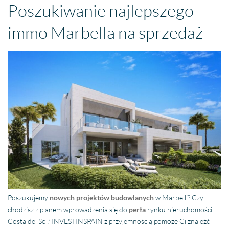
Poszukiwanie najlepszego
immo Marbella na sprzedaż
Poszukujemy
nowych projektów budowlanych
w Marbelli? Czy
chodzisz z planem wprowadzenia się do
perła
rynku nieruchomości
Costa del Sol? INVESTINSPAIN z przyjemnością pomoże Ci znaleźć