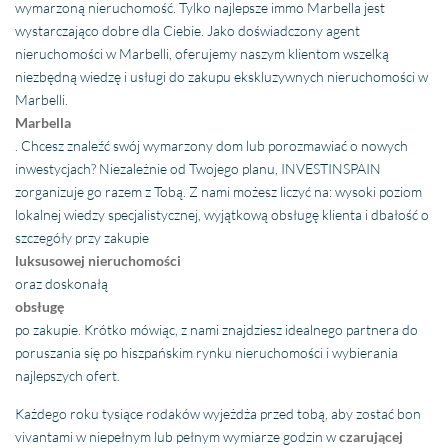
wymarzoną nieruchomość. Tylko najlepsze immo Marbella jest
wystarczająco dobre dla Ciebie. Jako doświadczony agent
nieruchomości w Marbelli, oferujemy naszym klientom wszelką
niezbędną wiedzę i usługi do zakupu ekskluzywnych nieruchomości w
Marbelli.
Marbella
. Chcesz znaleźć swój wymarzony dom lub porozmawiać o nowych
inwestycjach? Niezależnie od Twojego planu, INVESTINSPAIN
zorganizuje go razem z Tobą. Z nami możesz liczyć na: wysoki poziom
lokalnej wiedzy specjalistycznej, wyjątkową obsługę klienta i dbałość o
szczegóły przy zakupie
luksusowej nieruchomości
oraz doskonałą
obsługę
po zakupie. Krótko mówiąc, z nami znajdziesz idealnego partnera do
poruszania się po hiszpańskim rynku nieruchomości i wybierania
najlepszych ofert.
Każdego roku tysiące rodaków wyjeżdża przed tobą, aby zostać bon
vivantami w niepełnym lub pełnym wymiarze godzin w
czarującej