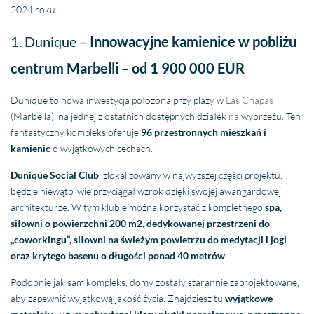
2024 roku.
1. Dunique –
Innowacyjne
kamienice w pobliżu
centrum Marbelli – od 1 900 000 EUR
Dunique to nowa inwestycja położona przy plaży w
Las Chapas
(Marbella), na jednej z ostatnich dostępnych działek
na
wybrzeżu. Ten
fantastyczny kompleks oferuje
96 przestronnych mieszkań i
kamienic
o wyjątkowych cechach.
Dunique Social Club
, zlokalizowany w najwyższej części projektu,
będzie niewątpliwie przyciągał wzrok dzięki swojej awangardowej
architekturze. W tym klubie można korzystać z kompletnego
spa,
siłowni o powierzchni 200 m2, dedykowanej przestrzeni do
„coworkingu”, siłowni na świeżym powietrzu do medytacji i jogi
oraz krytego basenu o długości ponad 40 metrów
.
Podobnie jak sam kompleks, domy zostały starannie zaprojektowane,
aby zapewnić wyjątkową jakość życia. Znajdziesz tu
wyjątkowe