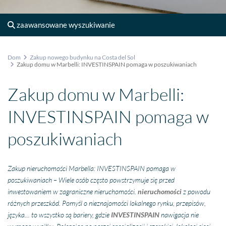
zaawansowane wyszukiwanie
Dom
Zakup nowego budynku na Costa del Sol
Zakup domu w Marbelli: INVESTINSPAIN pomaga w poszukiwaniach
Zakup domu w Marbelli:
INVESTINSPAIN pomaga w
poszukiwaniach
Zakup nieruchomości Marbella: INVESTINSPAIN pomaga w
poszukiwaniach – Wiele osób często powstrzymuje się przed
inwestowaniem w zagraniczne nieruchomości.
nieruchomości
z powodu
różnych przeszkód. Pomyśl o nieznajomości lokalnego rynku, przepisów,
języka… to wszystko są bariery, gdzie
INVESTINSPAIN
nawigacja nie