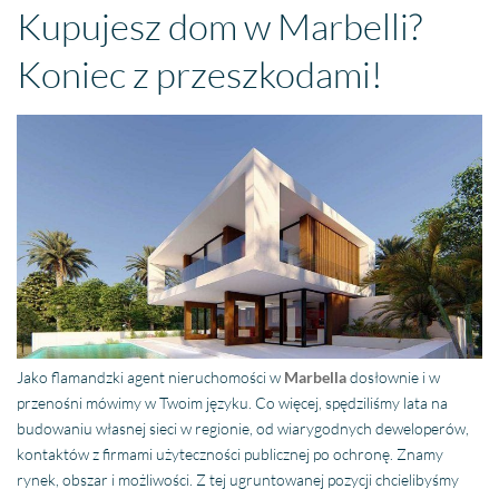
Kupujesz dom w Marbelli?
Koniec z przeszkodami!
Jako flamandzki agent nieruchomości w
Marbella
dosłownie i w
przenośni mówimy w Twoim języku. Co więcej, spędziliśmy lata na
budowaniu własnej sieci w regionie, od wiarygodnych deweloperów,
kontaktów z firmami użyteczności publicznej po ochronę. Znamy
rynek, obszar i możliwości. Z tej ugruntowanej pozycji chcielibyśmy