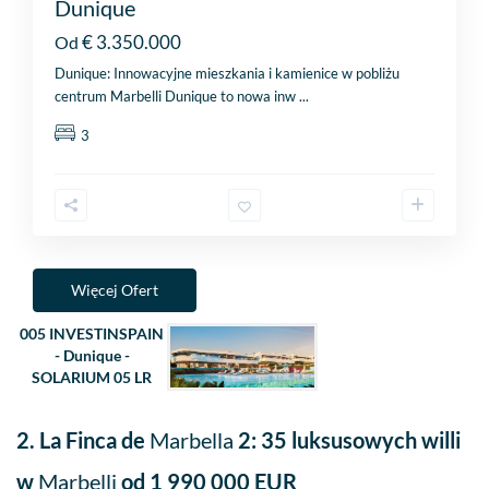
Dunique
€ 3.350.000
Od
Dunique: Innowacyjne mieszkania i kamienice w pobliżu
centrum Marbelli Dunique to nowa inw
...
3
Więcej Ofert
005 INVESTINSPAIN
- Dunique -
SOLARIUM 05 LR
2.
La Finca de
Marbella
2: 35 luksusowych willi
w
Marbelli
od 1 990 000 EUR