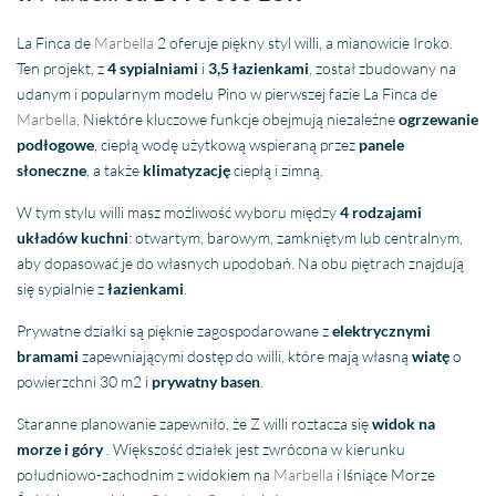
La Finca de
Marbella
2 oferuje piękny styl willi, a mianowicie Iroko.
Ten projekt, z
4 sypialniami
i
3,5 łazienkami
, został zbudowany na
udanym i popularnym modelu Pino w pierwszej fazie La Finca de
Marbella
. Niektóre kluczowe funkcje obejmują niezależne
ogrzewanie
podłogowe
, ciepłą wodę użytkową wspieraną przez
panele
słoneczne
, a także
klimatyzację
ciepłą i zimną.
W tym stylu willi masz możliwość wyboru między
4 rodzajami
układów kuchni
: otwartym, barowym, zamkniętym lub centralnym,
aby dopasować je do własnych upodobań. Na obu piętrach znajdują
się sypialnie z
łazienkami
.
Prywatne działki są pięknie zagospodarowane z
elektrycznymi
bramami
zapewniającymi dostęp do willi, które mają własną
wiatę
o
powierzchni 30 m2 i
prywatny basen
.
Staranne planowanie zapewniło, że Z willi roztacza się
widok na
morze i góry
. Większość działek jest zwrócona w kierunku
południowo-zachodnim z widokiem na
Marbella
i lśniące Morze