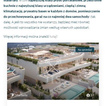
materiały
, w tym
najwyższej klasy płytki porcelanowe, przestronne
kuchnie z najwyższej klasy urządzeniami, ciepłą i zimną
klimatyzację, prywatny basen w każdym z domów, pomieszczenie
do przechowywania, garaż na co najmniej dwa samochody
i tak
dalej. A jeśli to wszystko nie wystarczy, będziesz mieć również
możliwość wprowadzania zmian według własnych upodobań.
Więcej informacji można znaleźć
tutaj
!
Na sprzedaż
Marbella
27