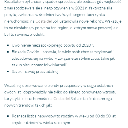
Rezultatem był znaczny spadek sprzedaży, ale podczas gdy większość
z nas spodziewała się silnego ożywienia w 2021 r., faktyczna siła
popytu, zwłaszcza w średnich i wyższych segmentach rynku
nieruchomości na
Costa del
Sol, ustanowiła nowe rekordy. Wskazuje
to na niesłabnący popyt na ten region, o którym mowa powyżej, ale
był to również produkt:
Uwolnienie niezaspokojonego popytu od 2020 r.
Blokada Covide – sprawia, że wiele osób chce zaryzykować i
zdecydować się na wybory związane ze stylem życia, takie jak
zakup nieruchomości w
Marbelli
.
Szybki rozwój pracy zdalnej
Wcześniej obserwowane trendy przyspieszyły w ciągu ostatnich
dwóch lat i doprowadziły nie tylko do silnego ponownego wzrostu
turystyki i nieruchomości na
Costa del
Sol, ale także do szeregu
nowych trendów, takich jak:
Rosnąca liczba nabywców to rodziny w wieku od 30 do 50 lat,
często z dziećmi w wieku szkolnym.