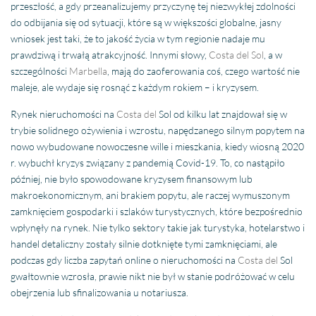
przeszłość, a gdy przeanalizujemy przyczynę tej niezwykłej zdolności
do odbijania się od sytuacji, które są w większości globalne, jasny
wniosek jest taki, że to jakość życia w tym regionie nadaje mu
prawdziwą i trwałą atrakcyjność. Innymi słowy,
Costa del Sol
, a w
szczególności
Marbella
, mają do zaoferowania coś, czego wartość nie
maleje, ale wydaje się rosnąć z każdym rokiem – i kryzysem.
Rynek nieruchomości na
Costa del
Sol od kilku lat znajdował się w
trybie solidnego ożywienia i wzrostu, napędzanego silnym popytem na
nowo wybudowane nowoczesne wille i mieszkania, kiedy wiosną 2020
r. wybuchł kryzys związany z pandemią Covid-19. To, co nastąpiło
później, nie było spowodowane kryzysem finansowym lub
makroekonomicznym, ani brakiem popytu, ale raczej wymuszonym
zamknięciem gospodarki i szlaków turystycznych, które bezpośrednio
wpłynęły na rynek. Nie tylko sektory takie jak turystyka, hotelarstwo i
handel detaliczny zostały silnie dotknięte tymi zamknięciami, ale
podczas gdy liczba zapytań online o nieruchomości na
Costa del
Sol
gwałtownie wzrosła, prawie nikt nie był w stanie podróżować w celu
obejrzenia lub sfinalizowania u notariusza.