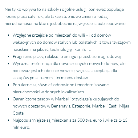
Nie tylko wpływa to na szkoły i ogólne usługi, ponieważ populacja
rośnie przez cały rok, ale także stopniowo zmienia rodzaj
nieruchomości, na które jest obecnie największe zapotrzebowanie:
Względne przejście od mieszkań do willi – i od domów
wakacyjnych do domów stałych lub półstałych, z towarzyszącym
naciskiem na jakość, technologię i komfort.
Pragnienie pracy, relaksu, treningu i przestrzeni ogrodowej
Wyraźna preferencja dla nowoczesnych i nowych domów, ale
ponieważ jest ich obecnie niewiele, większa akceptacja dla
zakupów poza planem i terminów dostaw.
Popularne są również odnowione i zmodernizowane
nieruchomości w dobrych lokalizacjach
Ograniczone zasoby w
Marbelli
przyciągają kupujących do
nowych obszarów w
Benahavis
,
Esteponie
,
Marbelli
East i
Mijas
Costa.
Najpopularniejsze są
mieszkania
za 500 tys. euro i
wille
za 1-15
mln euro.