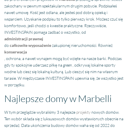
zakochany w pewnym spektakularnym drugim pobycie. Podpisałeś
nawet umowę. Kość jest odlana, ale jesteś pod dobrą opieką i
wsparciem. Uzyskanie podpisu to tylko pierwszy krok. Możesz czuć się
komfortowo, jeśli chodzi o kwestie praktyczne. Rzeczywiście,
INVESTINSPAIN pomaga zadbać o wszystko, od
administracji prawnej
do
całkowite wyposażenie
zakupionej nieruchomości. Również
konserwacja
, ochrona, a nawet wynajem mogą być wzięte na nasze barki. Podczas
gdy ty spokojnie uderzasz piłkę na
green
, odkrywaj lokalne sporty
wodne lub ciesz się lokalną kulturą. Lub cieszyć się nim na własnym
tarasie. W międzyczasie INVESTINSPAIN upewnia się, że wszystko jest
w porządku.
Najlepsze domy w Marbelli
W tym przeglądzie wybraliśmy 3 najlepsze
projekty
nowych domów.
Ten wybór składa się z luksusowych domów wystawionych obecnie na
sprzedaż. Data ukończenia budowy domów waha się od 2022 do