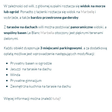
W zależności od willi, z głównej sypialni roztacza się
widok na morze
lub ogród
. Ponadto z łazienki roztacza się widok na
Marbellę
i
wybrzeże, a także
bardzo przestronne garderoby
.
Z
tarasów na dachach
willi można podziwiać
panoramiczne
widoki, a
wspólny basen
Le Blanc
Marbella
otoczony jest pięknymi terenami
zielonymi.
Każdy obiekt dysponuje
3 miejscami parkingowymi
, a za dodatkową
opłatą możliwe jest wprowadzenie następujących modyfikacji:
Prywatny basen w ogrodzie
Jacuzzi na tarasie na dachu
Winda
Prywatne gimnazjum
Zewnętrzna kuchnia na tarasie na dachu
Więcej informacji można znaleźć
tutaj
!