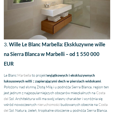
3.
Wille Le Blanc Marbella: Ekskluzywne wille
na Sierra Blanca w Marbelli – od 1 550 000
EUR
Le Blanc
Marbella
to projekt
wyjątkowych i ekskluzywnych
luksusowych willi
z
zapierającymi dech w piersiach widokami
.
Położony nad słynną Złotą Milą i u podnóża Sierra Blanca, region ten
jest jednym z najpopularniejszych obszarów mieszkalnych na
Costa
del
Sol. Architektura willi ma swój własny charakter i wyróżnia się
wśród nowoczesnych
nieruchomości
budowanych obecnie na
Costa
del
Sol. Natura, zieleń, tropikalne otoczenie u podnóża Sierra Blanca.