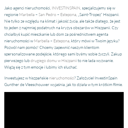
Jako agenci nieruchomości,
INVESTINSPAIN
, specjalizujemy się w
regionie
Marbella
–
San Pedro
–
Estepona
, „Saint-Tropez” Hiszpanii.
Nie tylko ze względu na klimat i jakość życia, ale także dlatego, że jest
to jeden z najmniej podatnych na kryzys obszarów w Hiszpanii. Czy
chciałbyś kupić mieszkanie lub dom za pośrednictwem agenta
nieruchomości w
Marbella
–
Estepona
, który mówi w Twoim języku?
Pozwól nam pomóc! Chcemy zapewnić naszym klientom
spersonalizowane podejście, którego sami byśmy sobie życzyli. Zakup
pierwszego lub
drugiego domu w Hiszpanii
to nie lada wyzwanie.
Wiążą się z tym emocje i lubimy ich słuchać.
Inwestujesz w hiszpańskie
nieruchomości
? Założyciel InvestinSpain
Gunther de Vleeschouwer wyjaśnia, jak to działa w tym krótkim filmie.