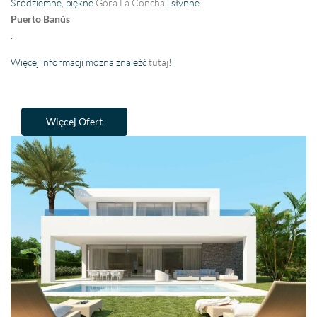
Śródziemne, piękne
Góra La Concha
i słynne
Puerto Banús
.
Więcej informacji można znaleźć
tutaj
!
Więcej Ofert