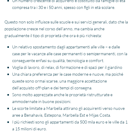
Un numero crescente di acquirenti è costituito da famiglie di età
compresa tra i 30 e i 50 anni, spesso con figli in età scolare.
Questo non solo influisce sulle scuole e sui servizi generali, dato che la
popolazione cresce nel corso dell’anno, ma cambia anche
gradualmente il tipo di proprietà che ora è più richiesta:
Un relativo spostamento dagli appartamenti alle ville – e dalle
case per le vacanze alle case permanenti o semipermanenti, con la
conseguente enfasi su qualità, tecnologia e comfort.
Voglia di lavoro, di relax, di formazione e di spazi per il giardino
Una chiara preferenza per le case moderne e nuove, ma poiché
queste sono ormai scarse, una maggiore accettazione
dell’acquisto off-plan e dei tempi di consegna.
Sono molto apprezzate anche le proprietà ristrutturate e
ammodernate in buone posizioni.
Le scorte limitate a
Marbella
attirano gli acquirenti verso nuove
aree a
Benahavis
,
Estepona
,
Marbella
Est e
Mijas
Costa.
I più richiesti sono gli
appartamenti
da 500 mila euro e le
ville
da 1
a 15 milioni di euro.