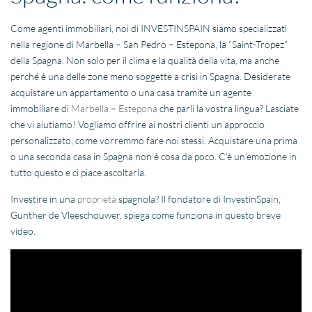
Come agenti immobiliari, noi di INVESTINSPAIN siamo specializzati
nella regione di Marbella – San Pedro – Estepona, la “Saint-Tropez”
della Spagna. Non solo per il clima e la qualità della vita, ma anche
perché è una delle zone meno soggette a crisi in Spagna. Desiderate
acquistare un appartamento o una casa tramite un agente
immobiliare di
Marbella
–
Estepona
che parli la vostra lingua? Lasciate
che vi aiutiamo! Vogliamo offrire ai nostri clienti un approccio
personalizzato, come vorremmo fare noi stessi. Acquistare una prima
o una seconda casa in Spagna non è cosa da poco. C’è un’emozione in
tutto questo e ci piace ascoltarla.
Investire in una
proprietà
spagnola? Il fondatore di InvestinSpain,
Gunther de Vleeschouwer, spiega come funziona in questo breve
video.