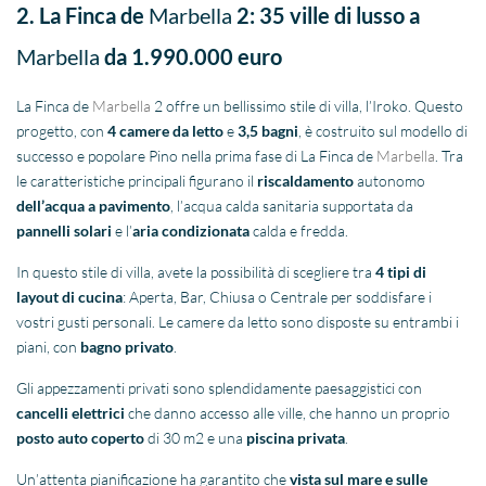
2.
La Finca de
Marbella
2: 35 ville di lusso a
Marbella
da 1.990.000 euro
La Finca de
Marbella
2 offre un bellissimo stile di villa, l’Iroko. Questo
progetto, con
4 camere da letto
e
3,5 bagni
, è costruito sul modello di
successo e popolare Pino nella prima fase di La Finca de
Marbella
. Tra
le caratteristiche principali figurano il
riscaldamento
autonomo
dell’acqua a pavimento
, l’acqua calda sanitaria supportata da
pannelli solari
e l’
aria condizionata
calda e fredda.
In questo stile di villa, avete la possibilità di scegliere tra
4 tipi di
layout di cucina
: Aperta, Bar, Chiusa o Centrale per soddisfare i
vostri gusti personali. Le camere da letto sono disposte su entrambi i
piani, con
bagno privato
.
Gli appezzamenti privati sono splendidamente paesaggistici con
cancelli elettrici
che danno accesso alle ville, che hanno un proprio
posto auto coperto
di 30 m2 e una
piscina privata
.
Un’attenta pianificazione ha garantito che
vista sul mare e sulle